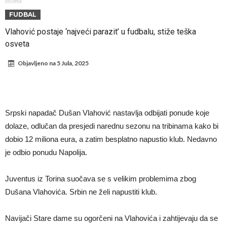
Infantino i ljubavnička veza: Kontroverzni detalji i novčana isplata iz
osveta
FUDBAL
UEFA
Murinjo uvodi strogu disciplinu u Real Madrid. Ovo su tri nova
Vlahović postaje ‘najveći parazit’ u fudbalu, stiže teška
pravila
Arsenal za 138 miliona evra dovodi zvezdu Serie A?
osveta
Francuski sudac suočen s pritvorom zbog navoda o nasilju u
Objavljeno na
5 Jula, 2025
porodici
Ovo je nova situacija za Novaka: Siner i Alkaraz otkazuju, Zverev bez
forme odmah ispao
Jake Paul započinje rušenje UFC-a
Mudrik se vratio na teren nakon više od 600 dana. Odmah ide na
Srpski napadač Dušan Vlahović nastavlja odbijati ponude koje
pozajmicu?
Real Madrid je doneo odluku: Endrick prelazi u Premijer ligu!
dolaze, odlučan da presjedi narednu sezonu na tribinama kako bi
dobio 12 miliona eura, a zatim besplatno napustio klub. Nedavno
je odbio ponudu Napolija.
Juventus iz Torina suočava se s velikim problemima zbog
Dušana Vlahovića. Srbin ne želi napustiti klub.
Navijači Stare dame su ogorčeni na Vlahovića i zahtijevaju da se