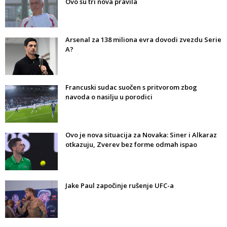
Ovo su tri nova pravila
Arsenal za 138 miliona evra dovodi zvezdu Serie
A?
Francuski sudac suočen s pritvorom zbog
navoda o nasilju u porodici
Ovo je nova situacija za Novaka: Siner i Alkaraz
otkazuju, Zverev bez forme odmah ispao
Jake Paul započinje rušenje UFC-a