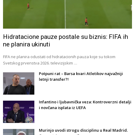
Hidratacione pauze postale su biznis: FIFA ih
ne planira ukinuti
FIFA ne planira odustati od hidratacionih pauza koje su tokom
Svetskog prvenstva 2026. televizijskim …
Potpuni rat – Barsa kvari Atletikov najvažniji
letnji transfer?!
Infantino i ljubavnička veza: Kontroverzni detalji
i novčana isplata iz UEFA
Murinjo uvodi strogu disciplinu u Real Madrid.