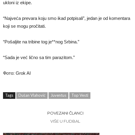
ukloni iz ekipe.
“Najveća prevara koju smo ikad potpisali”, jedan je od komentara
koji se mogu pročitati.
“Pošaljite na tribine tog je**nog Srbina.”
“Sada je već lično sa tim parazitom.”
Фото: Grok AI
Tags
Dušan Vlahović
Juventus
Top Vesti
POVEZANI ČLANCI
VIŠE U FUDBAL