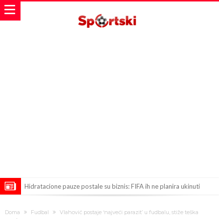
Hidratacione pauze postale su biznis: FIFA ih ne planira ukinuti
Potpuni rat – Barsa kvari Atletikov najvažniji letnji transfer?!
Doma
Fudbal
Vlahović postaje ‘najveći parazit’ u fudbalu, stiže teška