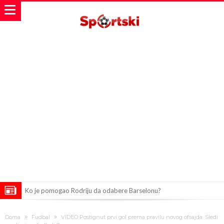
Ko je pomogao Rodriju da odabere Barselonu?
Ulazak na stadion s ciljem da se Mesija ugrozi s četiri bombe
Doma
Fudbal
VIDEO Postignut prvi gol prema pravilu novog ofsajda. Sledi