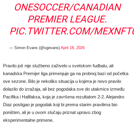
ONESOCCER/CANADIAN
PREMIER LEAGUE.
PIC.TWITTER.COM/MEXNFT
— Simon Evans (@sgevans)
April 18, 2026
Pravilo još nije službeno zaživelo u svetskom fudbalu, ali
kanadska Premijer liga primenjuje ga na probnoj bazi od početka
ove sezone. Bilo je nekoliko situacija u kojima je novo pravilo
dolazilo do izražaja, ali bez pogodaka sve do utakmice između
Pacifika i Halifaksa, koja je završena rezultatom 2-2. Alejandro
Diaz postigao je pogodak koji bi prema starim pravilima bio
poništen, ali je u ovom slučaju priznat upravo zbog
eksperimentalne primene.