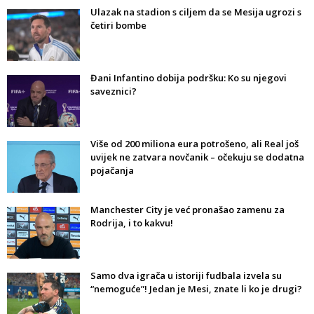
Ulazak na stadion s ciljem da se Mesija ugrozi s
četiri bombe
Đani Infantino dobija podršku: Ko su njegovi
saveznici?
Više od 200 miliona eura potrošeno, ali Real još
uvijek ne zatvara novčanik – očekuju se dodatna
pojačanja
Manchester City je već pronašao zamenu za
Rodrija, i to kakvu!
Samo dva igrača u istoriji fudbala izvela su
“nemoguće”! Jedan je Mesi, znate li ko je drugi?