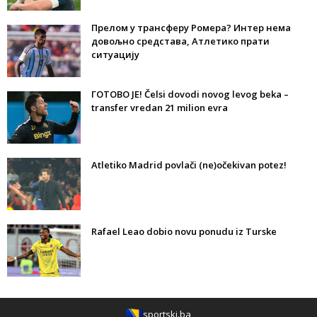
Прелом у трансферу Ромера? Интер нема
довољно средстава, Атлетико прати
ситуацију
ГОТОВО ЈЕ! Čelsi dovodi novog levog beka –
transfer vredan 21 milion evra
Atletiko Madrid povlači (ne)očekivan potez!
Rafael Leao dobio novu ponudu iz Turske
sportski.ba