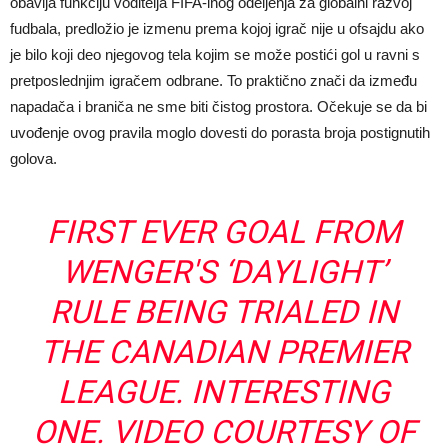
obavlja funkciju voditelja FIFA-inog odeljenja za globalni razvoj
fudbala, predložio je izmenu prema kojoj igrač nije u ofsajdu ako
je bilo koji deo njegovog tela kojim se može postići gol u ravni s
pretposlednjim igračem odbrane. To praktično znači da između
napadača i braniča ne sme biti čistog prostora. Očekuje se da bi
uvođenje ovog pravila moglo dovesti do porasta broja postignutih
golova.
FIRST EVER GOAL FROM
WENGER'S ‘DAYLIGHT’
RULE BEING TRIALED IN
THE CANADIAN PREMIER
LEAGUE. INTERESTING
ONE. VIDEO COURTESY OF