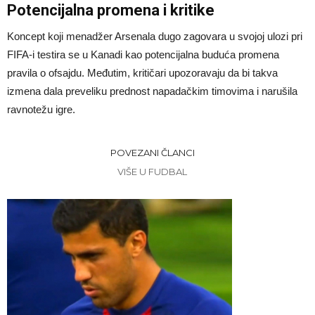
Potencijalna promena i kritike
Koncept koji menadžer Arsenala dugo zagovara u svojoj ulozi pri
FIFA-i testira se u Kanadi kao potencijalna buduća promena
pravila o ofsajdu. Međutim, kritičari upozoravaju da bi takva
izmena dala preveliku prednost napadačkim timovima i narušila
ravnotežu igre.
POVEZANI ČLANCI
VIŠE U FUDBAL