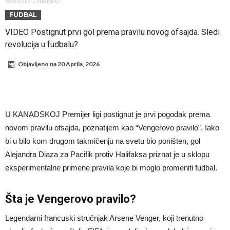
Đani Infantino dobija podršku: Ko su njegovi saveznici?
revolucija u fudbalu?
FUDBAL
Više od 200 miliona eura potrošeno, ali Real još uvijek ne zatvara
VIDEO Postignut prvi gol prema pravilu novog ofsajda. Sledi
novčanik – očekuju se dodatna pojačanja
Manchester City je već pronašao zamenu za Rodrija, i to kakvu!
revolucija u fudbalu?
Samo dva igrača u istoriji fudbala izvela su “nemoguće”! Jedan je
Objavljeno na
20 Aprila, 2026
Mesi, znate li ko je drugi?
Прелом у трансферу Ромера? Интер нема довољно средстава,
Атлетико прати ситуацију
ГОТОВО ЈЕ! Čelsi dovodi novog levog beka – transfer vredan 21
milion evra
Atletiko Madrid povlači (ne)očekivan potez!
U KANADSKOJ Premijer ligi postignut je prvi pogodak prema
Rafael Leao dobio novu ponudu iz Turske
novom pravilu ofsajda, poznatijem kao “Vengerovo pravilo”. Iako
bi u bilo kom drugom takmičenju na svetu bio poništen, gol
Alejandra Diaza za Pacifik protiv Halifaksa priznat je u sklopu
eksperimentalne primene pravila koje bi moglo promeniti fudbal.
Šta je Vengerovo pravilo?
Legendarni francuski stručnjak Arsene Venger, koji trenutno