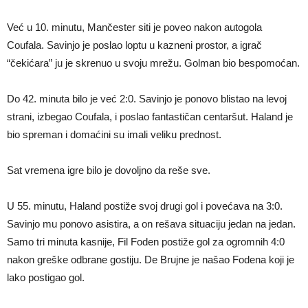
Već u 10. minutu, Mančester siti je poveo nakon autogola
Coufala. Savinjo je poslao loptu u kazneni prostor, a igrač
“čekićara” ju je skrenuo u svoju mrežu. Golman bio bespomoćan.
Do 42. minuta bilo je već 2:0. Savinjo je ponovo blistao na levoj
strani, izbegao Coufala, i poslao fantastičan centaršut. Haland je
bio spreman i domaćini su imali veliku prednost.
Sat vremena igre bilo je dovoljno da reše sve.
U 55. minutu, Haland postiže svoj drugi gol i povećava na 3:0.
Savinjo mu ponovo asistira, a on rešava situaciju jedan na jedan.
Samo tri minuta kasnije, Fil Foden postiže gol za ogromnih 4:0
nakon greške odbrane gostiju. De Brujne je našao Fodena koji je
lako postigao gol.