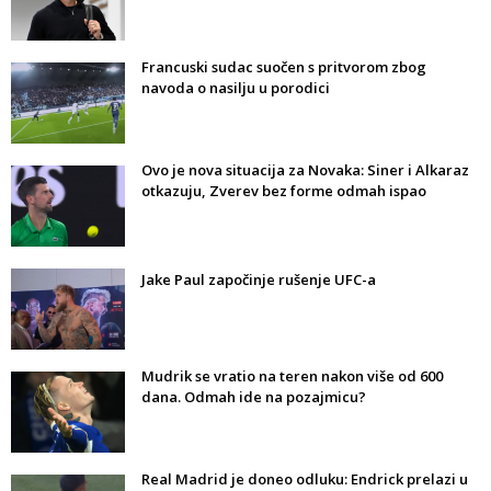
Francuski sudac suočen s pritvorom zbog
navoda o nasilju u porodici
Ovo je nova situacija za Novaka: Siner i Alkaraz
otkazuju, Zverev bez forme odmah ispao
Jake Paul započinje rušenje UFC-a
Mudrik se vratio na teren nakon više od 600
dana. Odmah ide na pozajmicu?
Real Madrid je doneo odluku: Endrick prelazi u