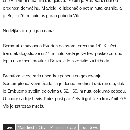
U prvih 45 minuta nije bilo golova. Potom je Ros Barkli doneo
prednost domaćinu. Mavididi je izjednačio pet minuta kasnije, ali
je Bejli u 76. minutu osigurao pobedu Vile.
Nedeljković nije igrao danas.
Bornmut je savladao Everton na svom terenu sa 1:0. Ključni
trenutak dogodio se u 77. minutu kada je Kerkez poslao odličnu
loptu u kazneni prostor, i Bruks je to iskoristio za tri boda.
Brentford je ostvario ubedljivu pobedu na gostovanju
Sautemptonu. Kevin Šade im je doneo prednost u 6. minutu, dok
je Embuemo svojim golovima u 62. i 69. minutu osigurao pobedu.
U nadoknadi je Levis-Poter postigao četvrti gol, a za konačnih 0:5
Vis je zatresao mrežu.
Tags
Manchester City
Premier league
Top News