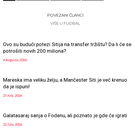
POVEZANI ČLANCI
VIŠE U FUDBAL
Ovo su budući potezi Sitija na transfer tržištu? Da li će se
potrošiti novih 200 miliona?
4 Augusta, 2026
Mareska ima veliku želju, a Mančester Siti je već krenuo
da je ispuni!
25 Jula, 2026
Galatasaraj sanja o Fodenu, ali poznato je gde će igrati
22 Jula, 2026