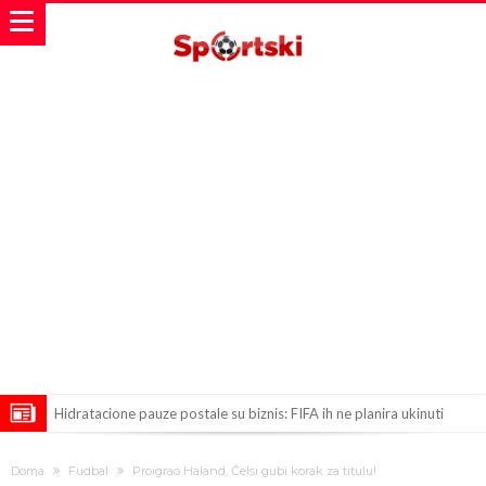
Hidratacione pauze postale su biznis: FIFA ih ne planira ukinuti
Potpuni rat – Barsa kvari Atletikov najvažniji letnji transfer?!
Doma
Fudbal
Proigrao Haland, Čelsi gubi korak za titulu!