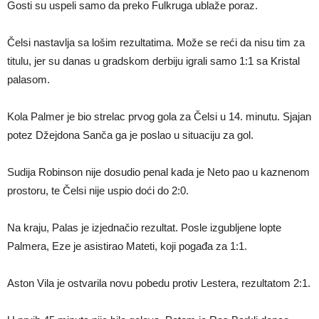
Gosti su uspeli samo da preko Fulkruga ublaže poraz.
Čelsi nastavlja sa lošim rezultatima. Može se reći da nisu tim za
titulu, jer su danas u gradskom derbiju igrali samo 1:1 sa Kristal
palasom.
Kola Palmer je bio strelac prvog gola za Čelsi u 14. minutu. Sjajan
potez Džejdona Sanča ga je poslao u situaciju za gol.
Sudija Robinson nije dosudio penal kada je Neto pao u kaznenom
prostoru, te Čelsi nije uspio doći do 2:0.
Na kraju, Palas je izjednačio rezultat. Posle izgubljene lopte
Palmera, Eze je asistirao Mateti, koji pogađa za 1:1.
Aston Vila je ostvarila novu pobedu protiv Lestera, rezultatom 2:1.