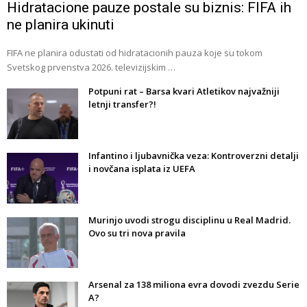
Hidratacione pauze postale su biznis: FIFA ih
ne planira ukinuti
FIFA ne planira odustati od hidratacionih pauza koje su tokom
Svetskog prvenstva 2026. televizijskim …
Potpuni rat – Barsa kvari Atletikov najvažniji
letnji transfer?!
Infantino i ljubavnička veza: Kontroverzni detalji
i novčana isplata iz UEFA
Murinjo uvodi strogu disciplinu u Real Madrid.
Ovo su tri nova pravila
Arsenal za 138 miliona evra dovodi zvezdu Serie
A?