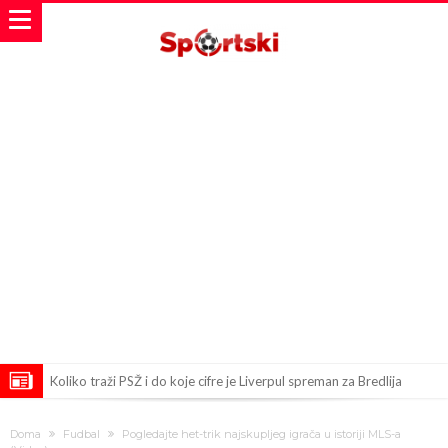
Koliko traži PSŽ i do koje cifre je Liverpul spreman za Bredlija
Barkolu?
Pobede nad Đokovićem i burna izjava Fonseke posle meča
Doma
Fudbal
Pogledajte het-trik najskupljeg igrača u istoriji MLS-a