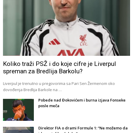
Koliko traži PSŽ i do koje cifre je Liverpul
spreman za Bredlija Barkolu?
Liverpul je trenutno u pregovorima sa Pari Sen Žermenom oko
dovođenja Bredlija Barkole na …
Pobede nad Đokovićem i burna izjava Fonseke
posle meča
Direktor FIA o drami Formule 1: “Ne možemo da