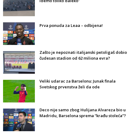
idemo toliko daleko”
Prva ponuda za Leaa – odbijena!
Zašto je nepoznati italijanski petoligaš dobio
čudesan stadion od 62 miliona evra?
Veliki udarac za Barselonu: Junak finala
Svetskog prvenstva želi da ode
Deco nije samo zbog Hulijana Alvareza bio u
Madridu, Barselona sprema “krađu stoleća”?