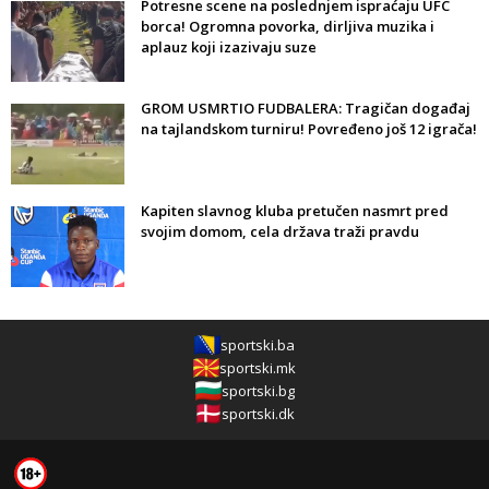
Potresne scene na poslednjem ispraćaju UFC
borca! Ogromna povorka, dirljiva muzika i
aplauz koji izazivaju suze
GROM USMRTIO FUDBALERA: Tragičan događaj
na tajlandskom turniru! Povređeno još 12 igrača!
Kapiten slavnog kluba pretučen nasmrt pred
svojim domom, cela država traži pravdu
sportski.ba
sportski.mk
sportski.bg
sportski.dk