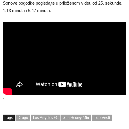
Sonove pogodke pogledajte u priloženom videu od 25. sekunde,
1:13 minuta i 5:47 minuta.
.
Tags
Drugo
Los Angeles FC
Son Heung-Min
Top Vesti