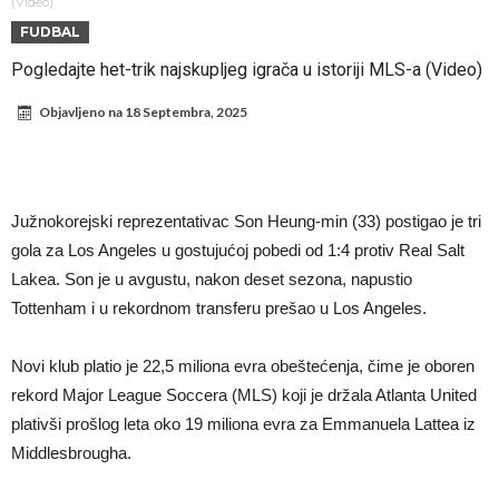
Direktor FIA o drami Formule 1: “Ne možemo da idemo toliko
(Video)
FUDBAL
daleko”
Prva ponuda za Leaa – odbijena!
Pogledajte het-trik najskupljeg igrača u istoriji MLS-a (Video)
Zašto je nepoznati italijanski petoligaš dobio čudesan stadion od 62
Objavljeno na
18 Septembra, 2025
miliona evra?
Veliki udarac za Barselonu: Junak finala Svetskog prvenstva želi da
ode
Deco nije samo zbog Hulijana Alvareza bio u Madridu, Barselona
sprema “krađu stoleća”?
Potresne scene na poslednjem ispraćaju UFC borca! Ogromna
Južnokorejski reprezentativac Son Heung-min (33) postigao je tri
povorka, dirljiva muzika i aplauz koji izazivaju suze
GROM USMRTIO FUDBALERA: Tragičan događaj na tajlandskom
gola za Los Angeles u gostujućoj pobedi od 1:4 protiv Real Salt
turniru! Povređeno još 12 igrača!
Kapiten slavnog kluba pretučen nasmrt pred svojim domom, cela
Lakea. Son je u avgustu, nakon deset sezona, napustio
država traži pravdu
Tottenham i u rekordnom transferu prešao u Los Angeles.
Novi klub platio je 22,5 miliona evra obeštećenja, čime je oboren
rekord Major League Soccera (MLS) koji je držala Atlanta United
plativši prošlog leta oko 19 miliona evra za Emmanuela Lattea iz
Middlesbrougha.