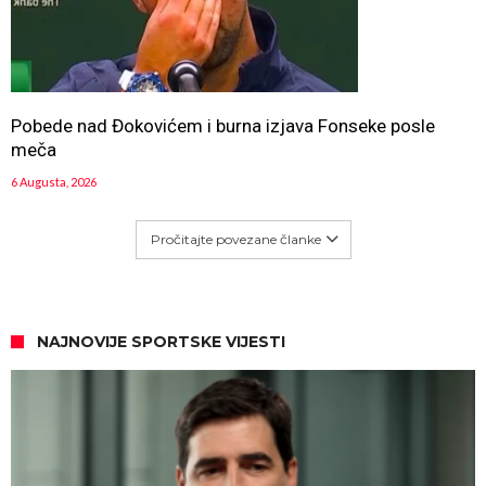
Pobede nad Đokovićem i burna izjava Fonseke posle
meča
6 Augusta, 2026
Pročitajte povezane članke
NAJNOVIJE SPORTSKE VIJESTI