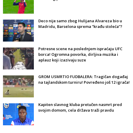
Deco nije samo zbog Hulijana Alvareza bio u
Madridu, Barselona sprema “krađu stoleća”?
Potresne scene na poslednjem ispraćaju UFC
borca! Ogromna povorka, dirljiva muzika i
aplauz koji izazivaju suze
GROM USMRTIO FUDBALERA: Tragičan događaj
na tajlandskom turniru! Povređeno još 12 igrača!
Kapiten slavnog kluba pretučen nasmrt pred
svojim domom, cela država traži pravdu