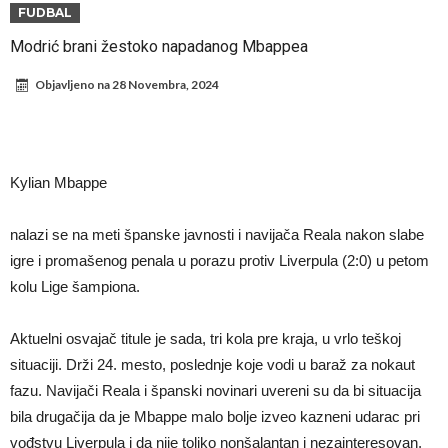
Direktor FIA o drami Formule 1: “Ne možemo da idemo toliko
FUDBAL
daleko”
Prva ponuda za Leaa – odbijena!
Modrić brani žestoko napadanog Mbappea
Zašto je nepoznati italijanski petoligaš dobio čudesan stadion od 62
Objavljeno na
28 Novembra, 2024
miliona evra?
Veliki udarac za Barselonu: Junak finala Svetskog prvenstva želi da
ode
Deco nije samo zbog Hulijana Alvareza bio u Madridu, Barselona
sprema “krađu stoleća”?
Potresne scene na poslednjem ispraćaju UFC borca! Ogromna
Kylian Mbappe
povorka, dirljiva muzika i aplauz koji izazivaju suze
GROM USMRTIO FUDBALERA: Tragičan događaj na tajlandskom
nalazi se na meti španske javnosti i navijača Reala nakon slabe
turniru! Povređeno još 12 igrača!
Kapiten slavnog kluba pretučen nasmrt pred svojim domom, cela
igre i promašenog penala u porazu protiv Liverpula (2:0) u petom
država traži pravdu
kolu Lige šampiona.
Aktuelni osvajač titule je sada, tri kola pre kraja, u vrlo teškoj
situaciji. Drži 24. mesto, poslednje koje vodi u baraž za nokaut
fazu. Navijači Reala i španski novinari uvereni su da bi situacija
bila drugačija da je Mbappe malo bolje izveo kazneni udarac pri
vođstvu Liverpula i da nije toliko nonšalantan i nezainteresovan.