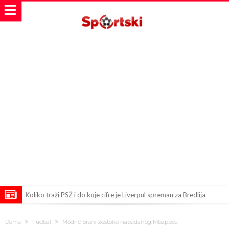
Koliko traži PSŽ i do koje cifre je Liverpul spreman za Bredlija
Barkolu?
Pobede nad Đokovićem i burna izjava Fonseke posle meča
Doma
Fudbal
Modrić brani žestoko napadanog Mbappea