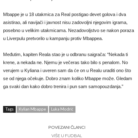
Mbappe je u 18 utakmica za Real postigao devet golova i dva
asistirao, ali navijači i javnost nisu zadovoljni njegovim igrama,
posebno u velikim utakmicama. Nezadovoljstvo se nakon poraza
u Liverpulu pretvorilo u kampanju protiv Mbappea.
Međutim, kapiten Reala stao je u odbranu saigrača: “Nekada ti
krene, a nekada ne. Njemu je večeras tako bilo s penalom. No
verujem u Kyliana i uveren sam da će on u Realu uraditi ono što
se od njega očekuje. Dobro znam koliko Mbappe može. Gledam
ga svaki dan kako dobro trenira i pun sam samopouzdanja.”
Tags
Kylian Mbappe
Luka Modrić
POVEZANI ČLANCI
VIŠE U FUDBAL