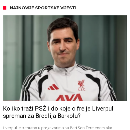
NAJNOVIJE SPORTSKE VIJESTI
Koliko traži PSŽ i do koje cifre je Liverpul
spreman za Bredlija Barkolu?
Liverpul je trenutno u pregovorima sa Pari Sen Žermenom oko