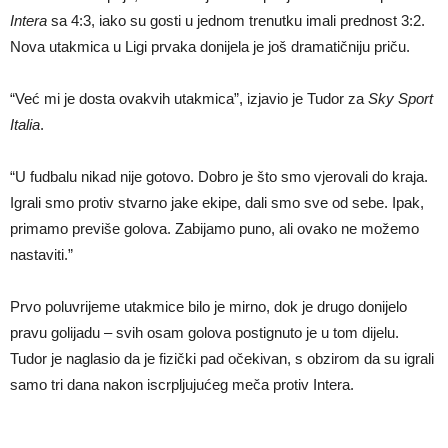
Intera
sa 4:3, iako su gosti u jednom trenutku imali prednost 3:2.
Nova utakmica u Ligi prvaka donijela je još dramatičniju priču.
“Već mi je dosta ovakvih utakmica”, izjavio je Tudor za
Sky Sport
Italia
.
“U fudbalu nikad nije gotovo. Dobro je što smo vjerovali do kraja.
Igrali smo protiv stvarno jake ekipe, dali smo sve od sebe. Ipak,
primamo previše golova. Zabijamo puno, ali ovako ne možemo
nastaviti.”
Prvo poluvrijeme utakmice bilo je mirno, dok je drugo donijelo
pravu golijadu – svih osam golova postignuto je u tom dijelu.
Tudor je naglasio da je fizički pad očekivan, s obzirom da su igrali
samo tri dana nakon iscrpljujućeg meča protiv Intera.