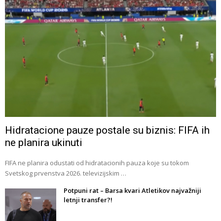
Hidratacione pauze postale su biznis: FIFA ih
ne planira ukinuti
FIFA ne planira odustati od hidratacionih pauza koje su tokom
Svetskog prvenstva 2026. televizijskim …
Potpuni rat – Barsa kvari Atletikov najvažniji
letnji transfer?!