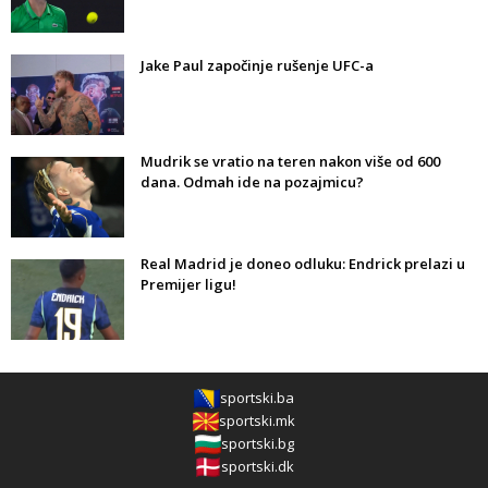
Jake Paul započinje rušenje UFC-a
Mudrik se vratio na teren nakon više od 600
dana. Odmah ide na pozajmicu?
Real Madrid je doneo odluku: Endrick prelazi u
Premijer ligu!
sportski.ba
sportski.mk
sportski.bg
sportski.dk