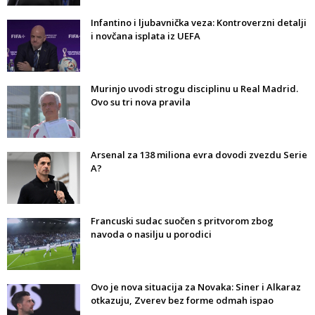
Infantino i ljubavnička veza: Kontroverzni detalji
i novčana isplata iz UEFA
Murinjo uvodi strogu disciplinu u Real Madrid.
Ovo su tri nova pravila
Arsenal za 138 miliona evra dovodi zvezdu Serie
A?
Francuski sudac suočen s pritvorom zbog
navoda o nasilju u porodici
Ovo je nova situacija za Novaka: Siner i Alkaraz
otkazuju, Zverev bez forme odmah ispao