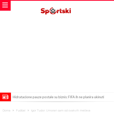
Hidratacione pauze postale su biznis: FIFA ih ne planira ukinuti
Potpuni rat – Barsa kvari Atletikov najvažniji letnji transfer?!
Doma
Fudbal
Igor Tudor: Umoran sam od ovakvih mečeva