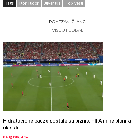
Tags
Igor Tudor
Juventus
Top Vesti
POVEZANI ČLANCI
VIŠE U FUDBAL
Hidratacione pauze postale su biznis: FIFA ih ne planira
ukinuti
8 Augusta, 2026