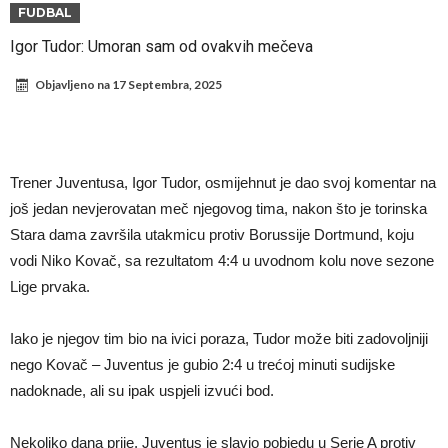
Infantino i ljubavnička veza: Kontroverzni detalji i novčana isplata iz
FUDBAL
UEFA
Murinjo uvodi strogu disciplinu u Real Madrid. Ovo su tri nova
Igor Tudor: Umoran sam od ovakvih mečeva
pravila
Arsenal za 138 miliona evra dovodi zvezdu Serie A?
Objavljeno na
17 Septembra, 2025
Francuski sudac suočen s pritvorom zbog navoda o nasilju u
porodici
Ovo je nova situacija za Novaka: Siner i Alkaraz otkazuju, Zverev bez
forme odmah ispao
Jake Paul započinje rušenje UFC-a
Trener Juventusa, Igor Tudor, osmijehnut je dao svoj komentar na
Mudrik se vratio na teren nakon više od 600 dana. Odmah ide na
još jedan nevjerovatan meč njegovog tima, nakon što je torinska
Stara dama završila utakmicu protiv Borussije Dortmund, koju
pozajmicu?
Real Madrid je doneo odluku: Endrick prelazi u Premijer ligu!
vodi Niko Kovač, sa rezultatom 4:4 u uvodnom kolu nove sezone
Lige prvaka.
Iako je njegov tim bio na ivici poraza, Tudor može biti zadovoljniji
nego Kovač – Juventus je gubio 2:4 u trećoj minuti sudijske
nadoknade, ali su ipak uspjeli izvući bod.
Nekoliko dana prije, Juventus je slavio pobjedu u Serie A protiv