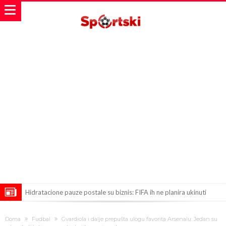
Hidratacione pauze postale su biznis: FIFA ih ne planira ukinuti
Potpuni rat – Barsa kvari Atletikov najvažniji letnji transfer?!
Doma
Fudbal
Gvardiola i dalje prepušta ulogu favorita Arsenalu: Jedan su