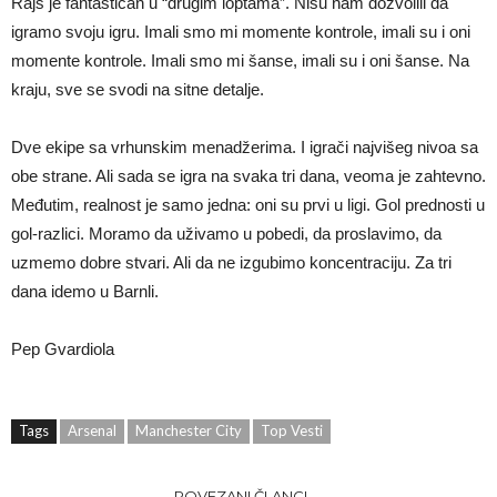
Rajs je fantastičan u “drugim loptama”. Nisu nam dozvolili da
igramo svoju igru. Imali smo mi momente kontrole, imali su i oni
momente kontrole. Imali smo mi šanse, imali su i oni šanse. Na
kraju, sve se svodi na sitne detalje.
Dve ekipe sa vrhunskim menadžerima. I igrači najvišeg nivoa sa
obe strane. Ali sada se igra na svaka tri dana, veoma je zahtevno.
Međutim, realnost je samo jedna: oni su prvi u ligi. Gol prednosti u
gol-razlici. Moramo da uživamo u pobedi, da proslavimo, da
uzmemo dobre stvari. Ali da ne izgubimo koncentraciju. Za tri
dana idemo u Barnli.
Pep Gvardiola
Tags
Arsenal
Manchester City
Top Vesti
POVEZANI ČLANCI