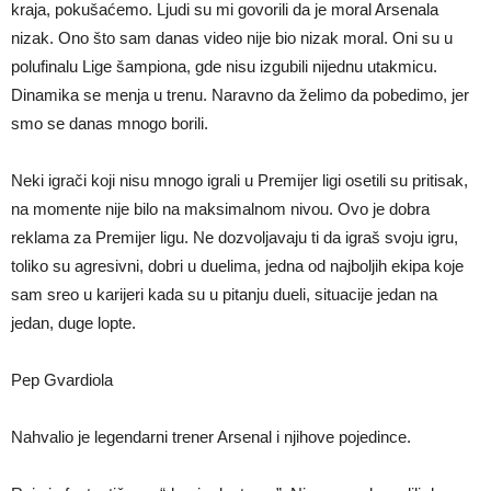
kraja, pokušaćemo. Ljudi su mi govorili da je moral Arsenala
nizak. Ono što sam danas video nije bio nizak moral. Oni su u
polufinalu Lige šampiona, gde nisu izgubili nijednu utakmicu.
Dinamika se menja u trenu. Naravno da želimo da pobedimo, jer
smo se danas mnogo borili.
Neki igrači koji nisu mnogo igrali u Premijer ligi osetili su pritisak,
na momente nije bilo na maksimalnom nivou. Ovo je dobra
reklama za Premijer ligu. Ne dozvoljavaju ti da igraš svoju igru,
toliko su agresivni, dobri u duelima, jedna od najboljih ekipa koje
sam sreo u karijeri kada su u pitanju dueli, situacije jedan na
jedan, duge lopte.
Pep Gvardiola
Nahvalio je legendarni trener Arsenal i njihove pojedince.