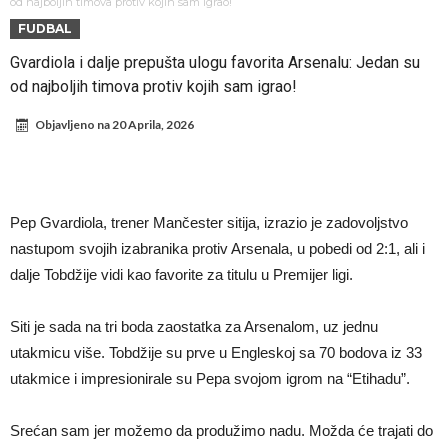
Infantino i ljubavnička veza: Kontroverzni detalji i novčana isplata iz
od najboljih timova protiv kojih sam igrao!
FUDBAL
UEFA
Murinjo uvodi strogu disciplinu u Real Madrid. Ovo su tri nova
Gvardiola i dalje prepušta ulogu favorita Arsenalu: Jedan su
pravila
Arsenal za 138 miliona evra dovodi zvezdu Serie A?
od najboljih timova protiv kojih sam igrao!
Francuski sudac suočen s pritvorom zbog navoda o nasilju u
Objavljeno na
20 Aprila, 2026
porodici
Ovo je nova situacija za Novaka: Siner i Alkaraz otkazuju, Zverev bez
forme odmah ispao
Jake Paul započinje rušenje UFC-a
Mudrik se vratio na teren nakon više od 600 dana. Odmah ide na
Pep Gvardiola, trener Mančester sitija, izrazio je zadovoljstvo
pozajmicu?
Real Madrid je doneo odluku: Endrick prelazi u Premijer ligu!
nastupom svojih izabranika protiv Arsenala, u pobedi od 2:1, ali i
dalje Tobdžije vidi kao favorite za titulu u Premijer ligi.
Siti je sada na tri boda zaostatka za Arsenalom, uz jednu
utakmicu više. Tobdžije su prve u Engleskoj sa 70 bodova iz 33
utakmice i impresionirale su Pepa svojom igrom na “Etihadu”.
Srećan sam jer možemo da produžimo nadu. Možda će trajati do