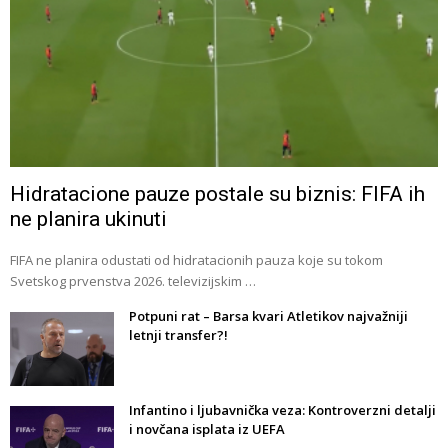
Hidratacione pauze postale su biznis: FIFA ih
ne planira ukinuti
FIFA ne planira odustati od hidratacionih pauza koje su tokom
Svetskog prvenstva 2026. televizijskim …
Potpuni rat – Barsa kvari Atletikov najvažniji
letnji transfer?!
Infantino i ljubavnička veza: Kontroverzni detalji
i novčana isplata iz UEFA