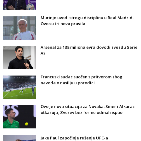
Murinjo uvodi strogu disciplinu u Real Madrid.
Ovo su tri nova pravila
Arsenal za 138 miliona evra dovodi zvezdu Serie
A?
Francuski sudac suočen s pritvorom zbog
navoda o nasilju u porodici
Ovo je nova situacija za Novaka: Siner i Alkaraz
otkazuju, Zverev bez forme odmah ispao
Jake Paul započinje rušenje UFC-a