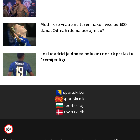
Mudrik se vratio na teren nakon više od 600
dana. Odmah ide na pozajmicu?
Real Madrid je doneo odluku: Endrick prelazi u
Premijer ligu!
sportski.ba
sportski.mk
sportski.bg
sportski.dk