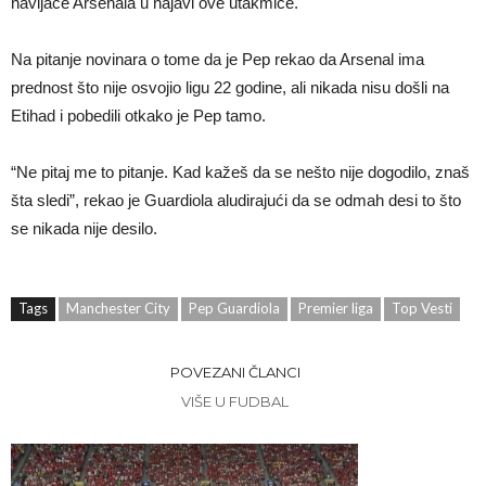
navijače Arsenala u najavi ove utakmice.
Na pitanje novinara o tome da je Pep rekao da Arsenal ima
prednost što nije osvojio ligu 22 godine, ali nikada nisu došli na
Etihad i pobedili otkako je Pep tamo.
“Ne pitaj me to pitanje. Kad kažeš da se nešto nije dogodilo, znaš
šta sledi”, rekao je Guardiola aludirajući da se odmah desi to što
se nikada nije desilo.
Tags
Manchester City
Pep Guardiola
Premier liga
Top Vesti
POVEZANI ČLANCI
VIŠE U FUDBAL