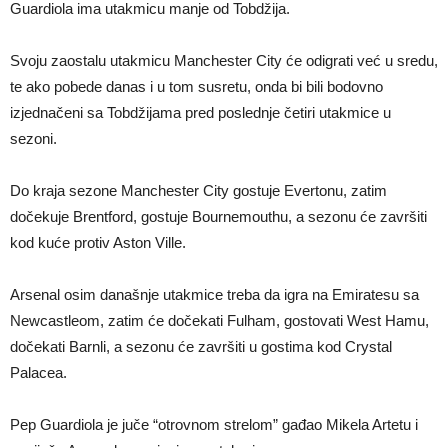
Guardiola ima utakmicu manje od Tobdžija.
Svoju zaostalu utakmicu Manchester City će odigrati već u sredu,
te ako pobede danas i u tom susretu, onda bi bili bodovno
izjednačeni sa Tobdžijama pred poslednje četiri utakmice u
sezoni.
Do kraja sezone Manchester City gostuje Evertonu, zatim
dočekuje Brentford, gostuje Bournemouthu, a sezonu će završiti
kod kuće protiv Aston Ville.
Arsenal osim današnje utakmice treba da igra na Emiratesu sa
Newcastleom, zatim će dočekati Fulham, gostovati West Hamu,
dočekati Barnli, a sezonu će završiti u gostima kod Crystal
Palacea.
Pep Guardiola je juče “otrovnom strelom” gađao Mikela Artetu i