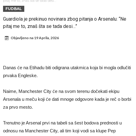
Infantino i ljubavnička veza: Kontroverzni detalji i novčana isplata iz
pitaj me to, znaš šta se tada desi…”
FUDBAL
UEFA
Murinjo uvodi strogu disciplinu u Real Madrid. Ovo su tri nova
Guardiola je prekinuo novinara zbog pitanja o Arsenalu: “Ne
pravila
Arsenal za 138 miliona evra dovodi zvezdu Serie A?
pitaj me to, znaš šta se tada desi…”
Francuski sudac suočen s pritvorom zbog navoda o nasilju u
Objavljeno na
19 Aprila, 2026
porodici
Ovo je nova situacija za Novaka: Siner i Alkaraz otkazuju, Zverev bez
forme odmah ispao
Jake Paul započinje rušenje UFC-a
Mudrik se vratio na teren nakon više od 600 dana. Odmah ide na
Danas će na Etihadu biti odigrana utakmica koja bi mogla odlučiti
pozajmicu?
Real Madrid je doneo odluku: Endrick prelazi u Premijer ligu!
prvaka Engleske.
Naime, Manchester City će na svom terenu dočekati ekipu
Arsenala u meču koji će dati mnoge odgovore kada je reč o borbi
za prvo mesto.
Trenutno je Arsenal prvi na tabeli sa šest bodova prednosti u
odnosu na Manchester City, ali tim koji vodi sa klupe Pep