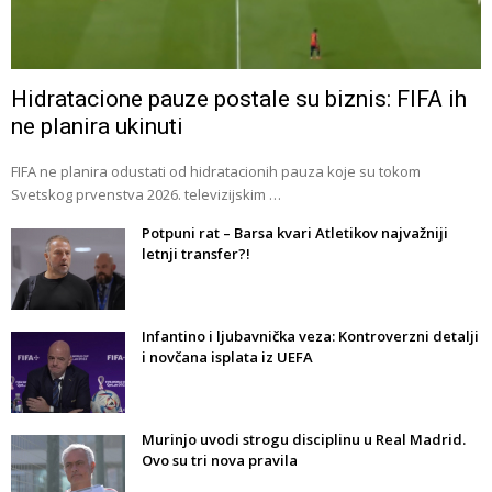
Hidratacione pauze postale su biznis: FIFA ih
ne planira ukinuti
FIFA ne planira odustati od hidratacionih pauza koje su tokom
Svetskog prvenstva 2026. televizijskim …
Potpuni rat – Barsa kvari Atletikov najvažniji
letnji transfer?!
Infantino i ljubavnička veza: Kontroverzni detalji
i novčana isplata iz UEFA
Murinjo uvodi strogu disciplinu u Real Madrid.
Ovo su tri nova pravila