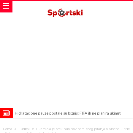
Hidratacione pauze postale su biznis: FIFA ih ne planira ukinuti
Potpuni rat – Barsa kvari Atletikov najvažniji letnji transfer?!
Doma
Fudbal
Guardiola je prekinuo novinara zbog pitanja o Arsenalu: “Ne