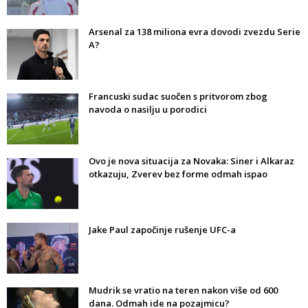
Arsenal za 138 miliona evra dovodi zvezdu Serie
A?
Francuski sudac suočen s pritvorom zbog
navoda o nasilju u porodici
Ovo je nova situacija za Novaka: Siner i Alkaraz
otkazuju, Zverev bez forme odmah ispao
Jake Paul započinje rušenje UFC-a
Mudrik se vratio na teren nakon više od 600
dana. Odmah ide na pozajmicu?