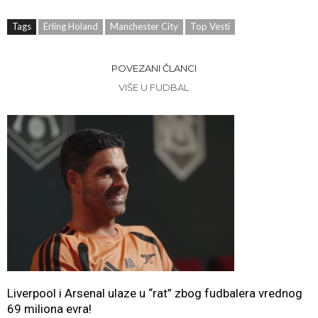
Tags
Erling Holand
Manchester City
Top Vesti
POVEZANI ČLANCI
VIŠE U FUDBAL
Liverpool i Arsenal ulaze u “rat” zbog fudbalera vrednog
69 miliona evra!