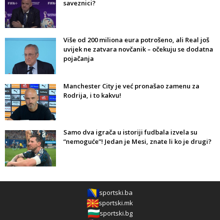
saveznici?
Više od 200 miliona eura potrošeno, ali Real još
uvijek ne zatvara novčanik – očekuju se dodatna
pojačanja
Manchester City je već pronašao zamenu za
Rodrija, i to kakvu!
Samo dva igrača u istoriji fudbala izvela su
“nemoguće”! Jedan je Mesi, znate li ko je drugi?
sportski.ba
sportski.mk
sportski.bg