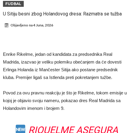
fudbaler Barcelone
Engleski reprezentativac optužen za napad u noćnom klubu
FUDBAL
Suđenje o smrti Maradone: Noge su mu bile natečene, nije se hteo
U Sitiju besni zbog Holandovog dresa: Razmatra se tužba
oprati
Ko je pomogao Rodriju da odabere Barselonu?
Objavljeno na
4 Juna, 2026
Ulazak na stadion s ciljem da se Mesija ugrozi s četiri bombe
Đani Infantino dobija podršku: Ko su njegovi saveznici?
Više od 200 miliona eura potrošeno, ali Real još uvijek ne zatvara
Enrike Rikelme, jedan od kandidata za predsednika Real
novčanik – očekuju se dodatna pojačanja
Manchester City je već pronašao zamenu za Rodrija, i to kakvu!
Madrida, izazvao je veliku polemiku obećanjem da će dovesti
Erlinga Holanda iz Mančester Sitija ako postane predsednik
Samo dva igrača u istoriji fudbala izvela su “nemoguće”! Jedan je
kluba. Premijer ligaš sa Istlenda preti pokretanjem tužbe.
Mesi, znate li ko je drugi?
Povod za ovu pravnu reakciju je što je Rikelme, tokom emisije u
kojoj je objavio svoju nameru, pokazao dres Real Madrida sa
Holandovim imenom i brojem 9.
RIQUELME ASEGURA