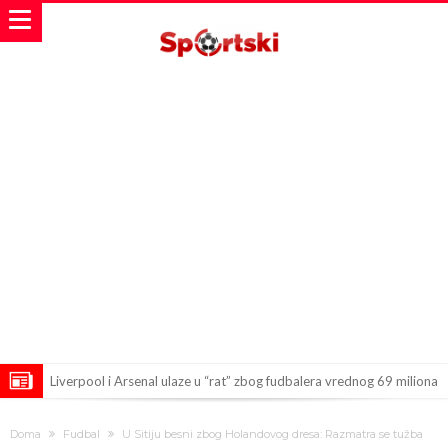
Liverpool i Arsenal ulaze u “rat” zbog fudbalera vrednog 69 miliona
evra!
Dilema više nema – Poznato kada će Rodri i zvanično postati novi
Doma
Fudbal
U Sitiju besni zbog Holandovog dresa: Razmatra se tužba