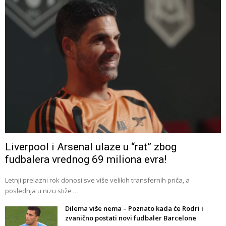
Liverpool i Arsenal ulaze u “rat” zbog
fudbalera vrednog 69 miliona evra!
Letnji prelazni rok donosi sve više velikih transfernih priča, a
poslednja u nizu stiže …
Dilema više nema – Poznato kada će Rodri i
zvanično postati novi fudbaler Barcelone