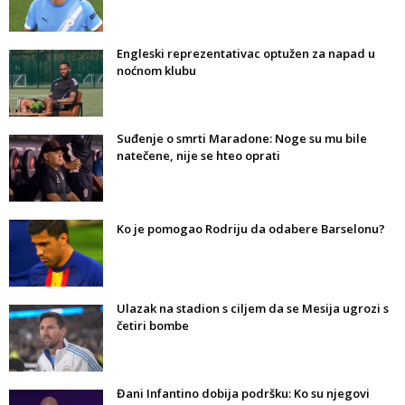
Engleski reprezentativac optužen za napad u
noćnom klubu
Suđenje o smrti Maradone: Noge su mu bile
natečene, nije se hteo oprati
Ko je pomogao Rodriju da odabere Barselonu?
Ulazak na stadion s ciljem da se Mesija ugrozi s
četiri bombe
Đani Infantino dobija podršku: Ko su njegovi