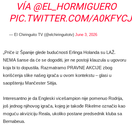
VÍA
@EL_HORMIGUERO
PIC.TWITTER.COM/A0KFYC
— El Chiringuito TV (@elchiringuitotv)
June 3, 2026
„Priče iz Španije glede budućnosti Erlinga Holanda su LAŽ.
NEMA šanse da će se dogoditi, jer ne postoji klauzula u ugovoru
koja bi to dopustila. Razmatramo PRAVNE AKCIJE zbog
korišćenja slike našeg igrača u ovom kontekstu – glasi u
saopštenju Mančester Sitija.
Interesantno je da Engleski vicešampion nije pomenuo Rodrija,
još jednog njihovog igrača, kojeg je takođe Rikelme označio kao
moguću akviziciju Reala, ukoliko postane predsednik kluba sa
Bernabeua.