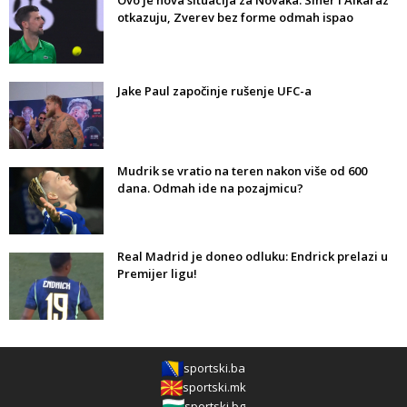
Ovo je nova situacija za Novaka: Siner i Alkaraz
otkazuju, Zverev bez forme odmah ispao
Jake Paul započinje rušenje UFC-a
Mudrik se vratio na teren nakon više od 600
dana. Odmah ide na pozajmicu?
Real Madrid je doneo odluku: Endrick prelazi u
Premijer ligu!
sportski.ba
sportski.mk
sportski.bg