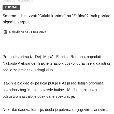
Infantino i ljubavnička veza: Kontroverzni detalji i novčana isplata iz
poslao signal Liverpulu
FUDBAL
UEFA
Murinjo uvodi strogu disciplinu u Real Madrid. Ovo su tri nova
Smemo li ih nazvati “Galaktikosima” sa “Enfilda”? Isak poslao
pravila
Arsenal za 138 miliona evra dovodi zvezdu Serie A?
signal Liverpulu
Francuski sudac suočen s pritvorom zbog navoda o nasilju u
Objavljeno na
24 Jula, 2025
porodici
Ovo je nova situacija za Novaka: Siner i Alkaraz otkazuju, Zverev bez
forme odmah ispao
Jake Paul započinje rušenje UFC-a
Mudrik se vratio na teren nakon više od 600 dana. Odmah ide na
Prema izvorima iz “Dejli Mejla” i Fabricia Romana, napadač
pozajmicu?
Real Madrid je doneo odluku: Endrick prelazi u Premijer ligu!
Njukasla Aleksander Isak je izrazio klupskoj upravi želju da istraži
opcije za prelazak u drugi klub.
Isak nije bio deo ekipe koja putuje u Aziju radi letnjih priprema,
navodno zbog “manje povrede butine”. Međutim, njegovo
odsustvo izazvalo je očekivane spekulacije.
Nekoliko časova kasnije, došla je potvrda o njegovim planovima –