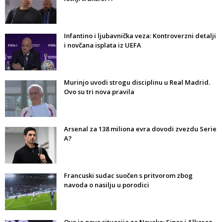
Infantino i ljubavnička veza: Kontroverzni detalji
i novčana isplata iz UEFA
Murinjo uvodi strogu disciplinu u Real Madrid.
Ovo su tri nova pravila
Arsenal za 138 miliona evra dovodi zvezdu Serie
A?
Francuski sudac suočen s pritvorom zbog
navoda o nasilju u porodici