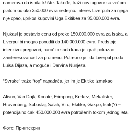
namerava da ispita tržište. Takođe, traži novi ugovor sa većom
platom od oko 350.000 evra nedeljno. Interes Liverpula za njega
nije opao, uprkos kupovini Uga Ekitikea za 95.000.000 evra.
Njukasl je postavio cenu od preko 150.000.000 evra za Isaka, a
Liverpul bi mogao ponuditi do 140.000.000 evra. Predstoje
intenzivni pregovori, naročito sada kada je igrač pokazao
zainteresovanost za promenu. Potrebno je i da Liverpul proda
Luisa Dijaza, a moguće i Darvina Nunjeza.
“Svrake” traže “top” napadača, jer im je Ekitike izmakao.
Alison, Van Dajk, Konate, Frimpong, Kerkez, Mekalister,
Hravenberg, Soboslaj, Salah, Virc, Ekitike, Gakpo, Isak(?) –
potencijalno čak 450.000.000 evra potrošenih tokom jednog leta.
Фото: Принтскрин