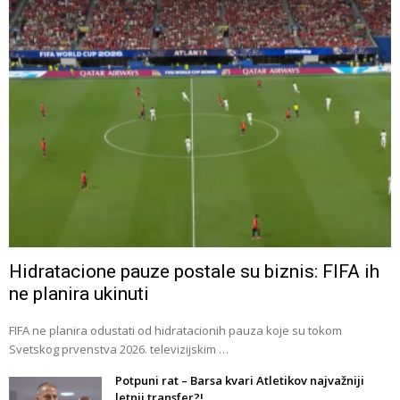
Hidratacione pauze postale su biznis: FIFA ih
ne planira ukinuti
FIFA ne planira odustati od hidratacionih pauza koje su tokom
Svetskog prvenstva 2026. televizijskim …
Potpuni rat – Barsa kvari Atletikov najvažniji
letnji transfer?!