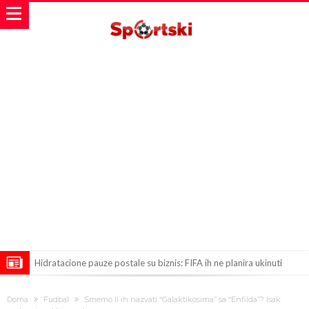
Hidratacione pauze postale su biznis: FIFA ih ne planira ukinuti
Potpuni rat – Barsa kvari Atletikov najvažniji letnji transfer?!
Doma
Fudbal
Smemo li ih nazvati “Galaktikosima” sa “Enfilda”? Isak