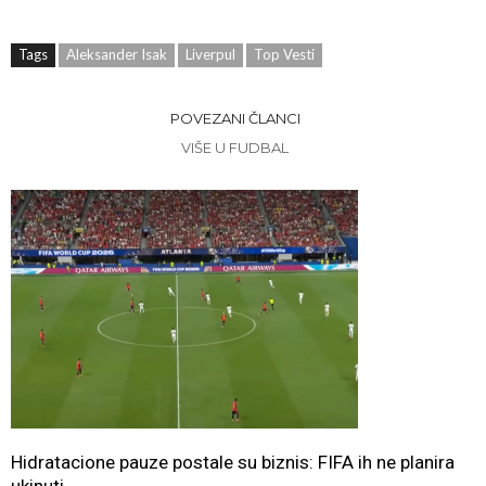
Tags
Aleksander Isak
Liverpul
Top Vesti
POVEZANI ČLANCI
VIŠE U FUDBAL
Hidratacione pauze postale su biznis: FIFA ih ne planira