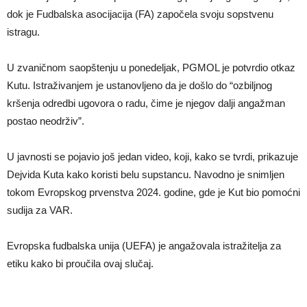
dok je Fudbalska asocijacija (FA) započela svoju sopstvenu
istragu.
U zvaničnom saopštenju u ponedeljak, PGMOL je potvrdio otkaz
Kutu. Istraživanjem je ustanovljeno da je došlo do “ozbiljnog
kršenja odredbi ugovora o radu, čime je njegov dalji angažman
postao neodrživ”.
U javnosti se pojavio još jedan video, koji, kako se tvrdi, prikazuje
Dejvida Kuta kako koristi belu supstancu. Navodno je snimljen
tokom Evropskog prvenstva 2024. godine, gde je Kut bio pomoćni
sudija za VAR.
Evropska fudbalska unija (UEFA) je angažovala istražitelja za
etiku kako bi proučila ovaj slučaj.