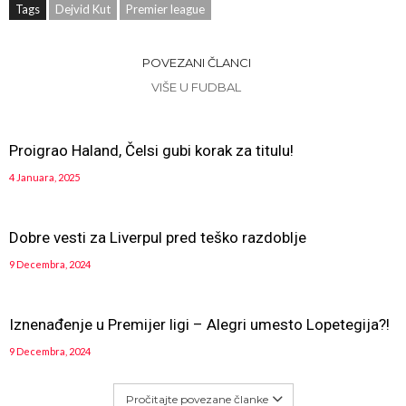
Tags
Dejvid Kut
Premier league
POVEZANI ČLANCI
VIŠE U FUDBAL
Proigrao Haland, Čelsi gubi korak za titulu!
4 Januara, 2025
Dobre vesti za Liverpul pred teško razdoblje
9 Decembra, 2024
Iznenađenje u Premijer ligi – Alegri umesto Lopetegija?!
9 Decembra, 2024
Pročitajte povezane članke