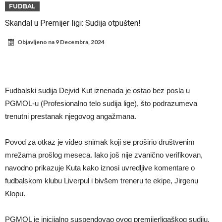
Infantino i ljubavnička veza: Kontroverzni detalji i novčana isplata iz
FUDBAL
UEFA
Murinjo uvodi strogu disciplinu u Real Madrid. Ovo su tri nova
Skandal u Premijer ligi: Sudija otpušten!
pravila
Arsenal za 138 miliona evra dovodi zvezdu Serie A?
Objavljeno na
9 Decembra, 2024
Francuski sudac suočen s pritvorom zbog navoda o nasilju u
porodici
Ovo je nova situacija za Novaka: Siner i Alkaraz otkazuju, Zverev bez
forme odmah ispao
Jake Paul započinje rušenje UFC-a
Fudbalski sudija Dejvid Kut iznenada je ostao bez posla u
Mudrik se vratio na teren nakon više od 600 dana. Odmah ide na
PGMOL-u (Profesionalno telo sudija lige), što podrazumeva
trenutni prestanak njegovog angažmana.
pozajmicu?
Real Madrid je doneo odluku: Endrick prelazi u Premijer ligu!
Povod za otkaz je video snimak koji se proširio društvenim
mrežama prošlog meseca. Iako još nije zvanično verifikovan,
navodno prikazuje Kuta kako iznosi uvredljive komentare o
fudbalskom klubu Liverpul i bivšem treneru te ekipe, Jirgenu
Klopu.
PGMOL je inicijalno suspendovao ovog premijerligaškog sudiju,