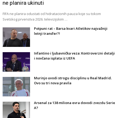
ne planira ukinuti
FIFA ne planira odustati od hidratacionih pauza koje su tokom
Svetskog prvenstva 2026. televizijskim …
Potpuni rat – Barsa kvari Atletikov najvažniji
letnji transfer?!
Infantino i ljubavnička veza: Kontroverzni detalji
i novčana isplata iz UEFA
Murinjo uvodi strogu disciplinu u Real Madrid.
Ovo su tri nova pravila
Arsenal za 138 miliona evra dovodi zvezdu Serie
A?