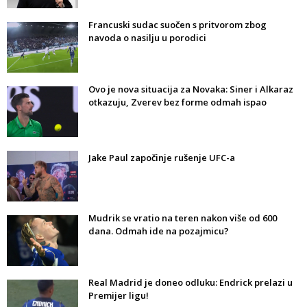
Francuski sudac suočen s pritvorom zbog
navoda o nasilju u porodici
Ovo je nova situacija za Novaka: Siner i Alkaraz
otkazuju, Zverev bez forme odmah ispao
Jake Paul započinje rušenje UFC-a
Mudrik se vratio na teren nakon više od 600
dana. Odmah ide na pozajmicu?
Real Madrid je doneo odluku: Endrick prelazi u
Premijer ligu!