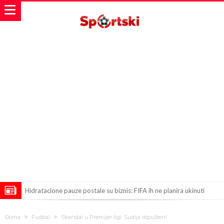
Hidratacione pauze postale su biznis: FIFA ih ne planira ukinuti
Potpuni rat – Barsa kvari Atletikov najvažniji letnji transfer?!
Doma
Fudbal
Skandal u Premijer ligi: Sudija otpušten!