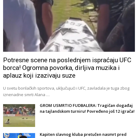
Potresne scene na poslednjem ispraćaju UFC
borca! Ogromna povorka, dirljiva muzika i
aplauz koji izazivaju suze
U svetu borilačkih sportova, uključujući i UFC, zavladala je tuga zbog
iznenadne smrti Alana …
GROM USMRTIO FUDBALERA: Tragičan događaj
na tajlandskom turniru! Povređeno još 12 igrača!
Kapiten slavnog kluba pretučen nasmrt pred