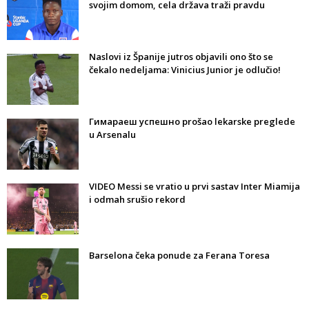
svojim domom, cela država traži pravdu
Naslovi iz Španije jutros objavili ono što se
čekalo nedeljama: Vinicius Junior je odlučio!
Гимараеш успешно prošao lekarske preglede
u Arsenalu
VIDEO Messi se vratio u prvi sastav Inter Miamija
i odmah srušio rekord
Barselona čeka ponude za Ferana Toresa