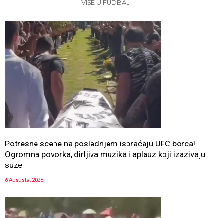
VIŠE U FUDBAL
Potresne scene na poslednjem ispraćaju UFC borca!
Ogromna povorka, dirljiva muzika i aplauz koji izazivaju
suze
6 Augusta, 2026