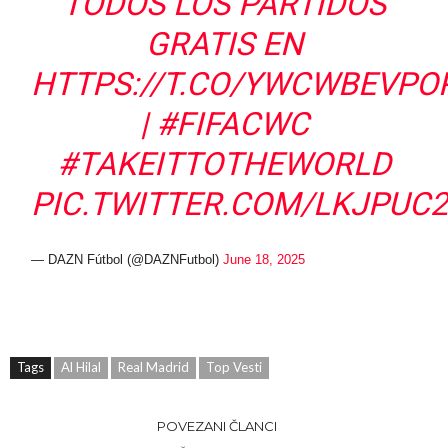
TODOS LOS PARTIDOS
GRATIS EN
HTTPS://T.CO/YWCWBEVPO
|
#FIFACWC
#TAKEITTOTHEWORLD
PIC.TWITTER.COM/LKJPUC
— DAZN Fútbol (@DAZNFutbol)
June 18, 2025
Tags
Al Hilal
Real Madrid
Top Vesti
POVEZANI ČLANCI