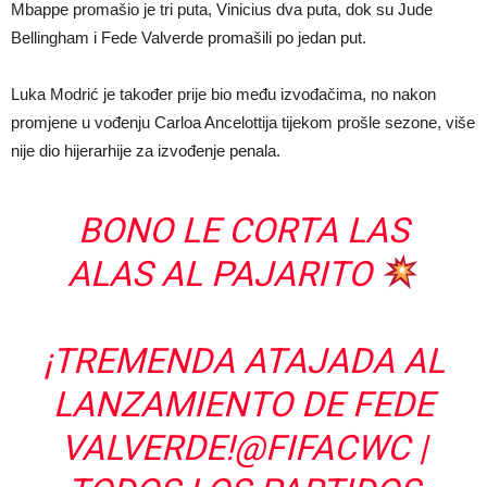
Mbappe promašio je tri puta, Vinicius dva puta, dok su Jude
Bellingham i Fede Valverde promašili po jedan put.
Luka Modrić je također prije bio među izvođačima, no nakon
promjene u vođenju Carloa Ancelottija tijekom prošle sezone, više
nije dio hijerarhije za izvođenje penala.
BONO LE CORTA LAS
ALAS AL PAJARITO
¡TREMENDA ATAJADA AL
LANZAMIENTO DE FEDE
VALVERDE!
@FIFACWC
|