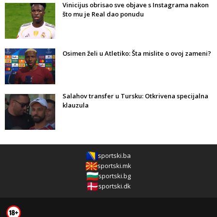
Vinicijus obrisao sve objave s Instagrama nakon
što mu je Real dao ponudu
Osimen želi u Atletiko: Šta mislite o ovoj zameni?
Salahov transfer u Tursku: Otkrivena specijalna
klauzula
sportski.ba
sportski.mk
sportski.bg
sportski.dk