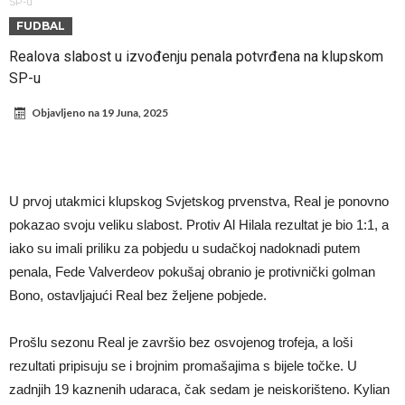
turniru! Povređeno još 12 igrača!
Kapiten slavnog kluba pretučen nasmrt pred svojim domom, cela
SP-u
FUDBAL
država traži pravdu
Naslovi iz Španije jutros objavili ono što se čekalo nedeljama:
Realova slabost u izvođenju penala potvrđena na klupskom
Vinicius Junior je odlučio!
Гимараеш успешно prošao lekarske preglede u Arsenalu
SP-u
VIDEO Messi se vratio u prvi sastav Inter Miamija i odmah srušio
Objavljeno na
19 Juna, 2025
rekord
Barselona čeka ponude za Ferana Toresa
Vinicijus obrisao sve objave s Instagrama nakon što mu je Real dao
ponudu
Osimen želi u Atletiko: Šta mislite o ovoj zameni?
U prvoj utakmici klupskog Svjetskog prvenstva, Real je ponovno
Salahov transfer u Tursku: Otkrivena specijalna klauzula
pokazao svoju veliku slabost. Protiv Al Hilala rezultat je bio 1:1, a
iako su imali priliku za pobjedu u sudačkoj nadoknadi putem
penala, Fede Valverdeov pokušaj obranio je protivnički golman
Bono, ostavljajući Real bez željene pobjede.
Prošlu sezonu Real je završio bez osvojenog trofeja, a loši
rezultati pripisuju se i brojnim promašajima s bijele točke. U
zadnjih 19 kaznenih udaraca, čak sedam je neiskorišteno. Kylian