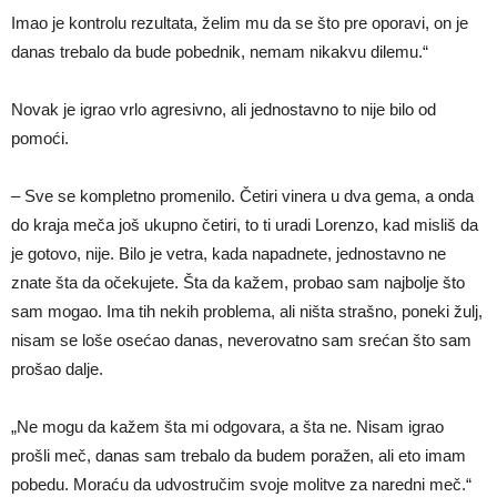
Imao je kontrolu rezultata, želim mu da se što pre oporavi, on je
danas trebalo da bude pobednik, nemam nikakvu dilemu.“
Novak je igrao vrlo agresivno, ali jednostavno to nije bilo od
pomoći.
– Sve se kompletno promenilo. Četiri vinera u dva gema, a onda
do kraja meča još ukupno četiri, to ti uradi Lorenzo, kad misliš da
je gotovo, nije. Bilo je vetra, kada napadnete, jednostavno ne
znate šta da očekujete. Šta da kažem, probao sam najbolje što
sam mogao. Ima tih nekih problema, ali ništa strašno, poneki žulj,
nisam se loše osećao danas, neverovatno sam srećan što sam
prošao dalje.
„Ne mogu da kažem šta mi odgovara, a šta ne. Nisam igrao
prošli meč, danas sam trebalo da budem poražen, ali eto imam
pobedu. Moraću da udvostručim svoje molitve za naredni meč.“