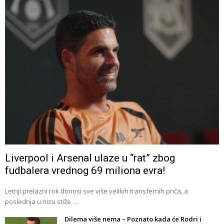
Liverpool i Arsenal ulaze u “rat” zbog
fudbalera vrednog 69 miliona evra!
Letnji prelazni rok donosi sve više velikih transfernih priča, a
poslednja u nizu stiže …
Dilema više nema – Poznato kada će Rodri i