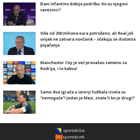
Đani Infantino dobija podršku: Ko su njegovi
saveznici?
Više od 200 miliona eura potrošeno, ali Real još
uvijek ne zatvara novčanik – očekuju se dodatna
pojačanja
Manchester City je već pronašao zamenu za
Rodrija, i to kakvu!
Samo dva igrača u istoriji fudbala izvela su
“nemoguće”! Jedan je Mesi, znate li ko je drugi?
sportski.ba
sportski.mk