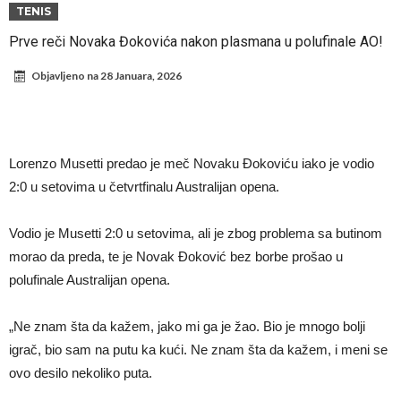
fudbaler Barcelone
Engleski reprezentativac optužen za napad u noćnom klubu
TENIS
Suđenje o smrti Maradone: Noge su mu bile natečene, nije se hteo
Prve reči Novaka Đokovića nakon plasmana u polufinale AO!
oprati
Ko je pomogao Rodriju da odabere Barselonu?
Objavljeno na
28 Januara, 2026
Ulazak na stadion s ciljem da se Mesija ugrozi s četiri bombe
Đani Infantino dobija podršku: Ko su njegovi saveznici?
Više od 200 miliona eura potrošeno, ali Real još uvijek ne zatvara
Lorenzo Musetti predao je meč Novaku Đokoviću iako je vodio
novčanik – očekuju se dodatna pojačanja
Manchester City je već pronašao zamenu za Rodrija, i to kakvu!
2:0 u setovima u četvrtfinalu Australijan opena.
Samo dva igrača u istoriji fudbala izvela su “nemoguće”! Jedan je
Vodio je Musetti 2:0 u setovima, ali je zbog problema sa butinom
Mesi, znate li ko je drugi?
morao da preda, te je Novak Đoković bez borbe prošao u
polufinale Australijan opena.
„Ne znam šta da kažem, jako mi ga je žao. Bio je mnogo bolji
igrač, bio sam na putu ka kući. Ne znam šta da kažem, i meni se
ovo desilo nekoliko puta.