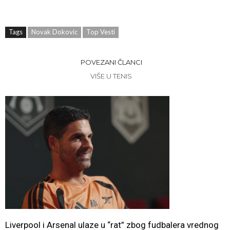
Tags
Novak Dokovic
Top Vesti
POVEZANI ČLANCI
VIŠE U TENIS
Liverpool i Arsenal ulaze u “rat” zbog fudbalera vrednog