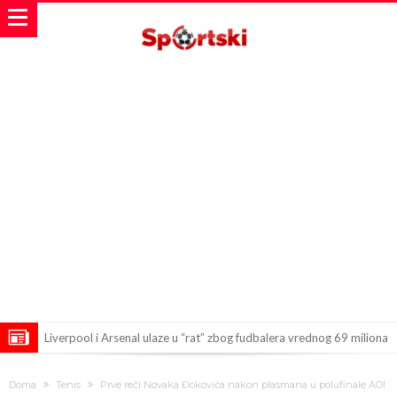
Liverpool i Arsenal ulaze u “rat” zbog fudbalera vrednog 69 miliona
evra!
Dilema više nema – Poznato kada će Rodri i zvanično postati novi
Doma
Tenis
Prve reči Novaka Đokovića nakon plasmana u polufinale AO!