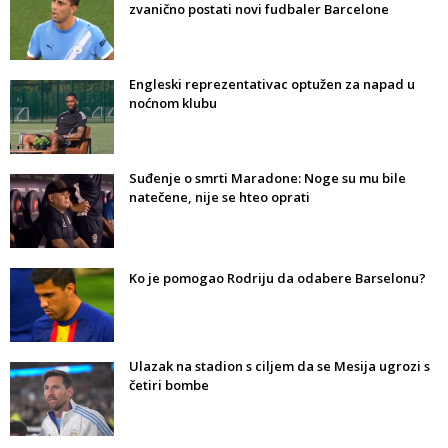
zvanično postati novi fudbaler Barcelone
Engleski reprezentativac optužen za napad u
noćnom klubu
Suđenje o smrti Maradone: Noge su mu bile
natečene, nije se hteo oprati
Ko je pomogao Rodriju da odabere Barselonu?
Ulazak na stadion s ciljem da se Mesija ugrozi s
četiri bombe