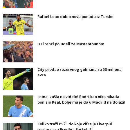
Rafael Leao dobio novu ponudu iz Turske
U Firenci poludeli za Mastantounom
City prodao rezervnog golmana za 50 miliona
evra
Istina izašla na videlo! Rodri kao niko nikada
ponizio Real, bolje mu je da u Madrid ne dolazi!
Koliko traži PSŽ i do koje cifre je Liverpul
spreman za Bredlija Barkolu?