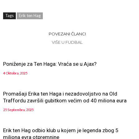
Tags
Erik ten Hag
POVEZANI ČLANCI
VIŠE U FUDBAL
Poniženje za Ten Haga: Vraća se u Ajax?
4 Oktobra, 2025
Promašaji Erika ten Haga i nezadovoljstvo na Old
Traffordu završili gubitkom većim od 40 miliona eura
25 Septembra, 2025
Erik ten Hag odbio klub u kojem je legenda zbog 5
miliona evra otpremnine