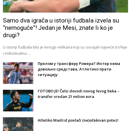
Samo dva igrača u istoriji fudbala izvela su
“nemoguće”! Jedan je Mesi, znate li ko je
drugi?
U istoriji fudbala bilo je mnogo velikana koji su osvajali najveće trofeje
i individualna …
Прелом у трансферу Ромера? Интер нема
довољно средстава, Атлетико прати
ситуацију
ГОТОВО ЈЕ! Čelsi dovodi novog levog beka –
transfer vredan 21 milion evra
Atletiko Madrid povlači (ne)očekivan potez!