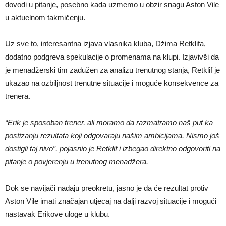
dovodi u pitanje, posebno kada uzmemo u obzir snagu Aston Vile
u aktuelnom takmičenju.
Uz sve to, interesantna izjava vlasnika kluba, Džima Retklifa,
dodatno podgreva spekulacije o promenama na klupi. Izjavivši da
je menadžerski tim zadužen za analizu trenutnog stanja, Retklif je
ukazao na ozbiljnost trenutne situacije i moguće konsekvence za
trenera.
“Erik je sposoban trener, ali moramo da razmatramo naš put ka
postizanju rezultata koji odgovaraju našim ambicijama. Nismo još
dostigli taj nivo”, pojasnio je Retklif i izbegao direktno odgovoriti na
pitanje o povjerenju u trenutnog menadžera.
Dok se navijači nadaju preokretu, jasno je da će rezultat protiv
Aston Vile imati značajan utjecaj na dalji razvoj situacije i mogući
nastavak Erikove uloge u klubu.