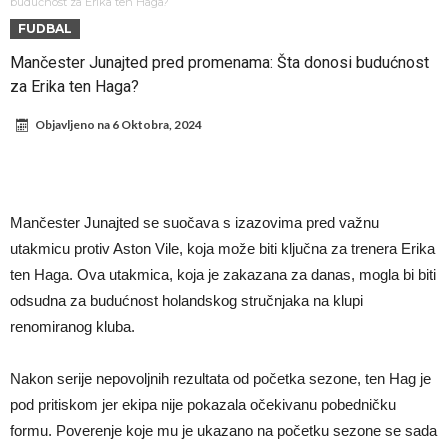
Атлетико прати ситуацију
ГОТОВО ЈЕ! Čelsi dovodi novog levog beka – transfer vredan 21
budućnost za Erika ten Haga?
FUDBAL
milion evra
Atletiko Madrid povlači (ne)očekivan potez!
Mančester Junajted pred promenama: Šta donosi budućnost
Rafael Leao dobio novu ponudu iz Turske
za Erika ten Haga?
U Firenci poludeli za Mastantounom
Objavljeno na
6 Oktobra, 2024
City prodao rezervnog golmana za 50 miliona evra
Istina izašla na videlo! Rodri kao niko nikada ponizio Real, bolje mu
je da u Madrid ne dolazi!
Koliko traži PSŽ i do koje cifre je Liverpul spreman za Bredlija
Mančester Junajted se suočava s izazovima pred važnu
Barkolu?
Pobede nad Đokovićem i burna izjava Fonseke posle meča
utakmicu protiv Aston Vile, koja može biti ključna za trenera Erika
ten Haga. Ova utakmica, koja je zakazana za danas, mogla bi biti
odsudna za budućnost holandskog stručnjaka na klupi
renomiranog kluba.
Nakon serije nepovoljnih rezultata od početka sezone, ten Hag je
pod pritiskom jer ekipa nije pokazala očekivanu pobedničku
formu. Poverenje koje mu je ukazano na početku sezone se sada