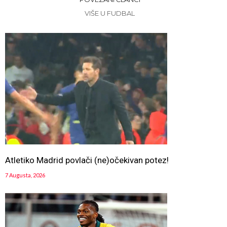
VIŠE U FUDBAL
Atletiko Madrid povlači (ne)očekivan potez!
7 Augusta, 2026