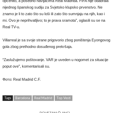
općenito, a posebno navijačima Real Madrida. FIFA nije odabrala
nijednog španskog sudiju za Svjetsko klupsko prvenstvo. Ne
znamo je li to zato što su loši ili zato što sumnjaju na njih, kao i
mi. Ovo je neprihvatljivo; to je prava sramota”, oglasili su se na
Real TV-u.
Villarreal je sa svoje strane prigovorio zbog poništenja Eyongovog
gola zbog prethodno dosuđenog prekršaja.
“Zaslužujemo poštovanje. VAR je uveden u nogomet za situacije
poput ove”, komentarisali su.
Фото: Real Madrid C.F.
Tags
Barcelona
Real Madrid
Top Vesti
POVEZANI ČLANCI