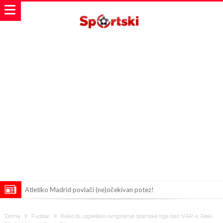
Atletiko Madrid povlači (ne)očekivan potez!
Rafael Leao dobio novu ponudu iz Turske
Doma
Fudbal
Kako bi izgledalo rangiranje španske lige bez VAR-a, Real