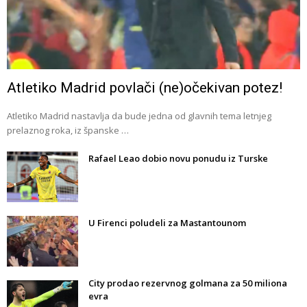
Atletiko Madrid povlači (ne)očekivan potez!
Atletiko Madrid nastavlja da bude jedna od glavnih tema letnjeg
prelaznog roka, iz španske …
Rafael Leao dobio novu ponudu iz Turske
U Firenci poludeli za Mastantounom
City prodao rezervnog golmana za 50 miliona
evra