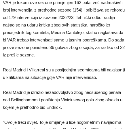
VAR je tokom ove sezone primijenjen 162 puta, već nadmašivši
broj intervencija iz prethodne sezone (154) i približava se rekordu
od 179 intervencija iz sezone 2022/23. Tehnički odbor sudija
našao se na udaru kritika zbog ovih statistika, naročito jer
predsjednik tog komiteta, Medina Cantalejo, stalno naglašava da
bi VAR trebao intervenisati samo u jasnim pogreškama. Do sada
je ove sezone poništeno 36 golova zbog ofsajda, za razliku od 22
iz prošle sezone.
Real Madrid i Villarreal su u posljednjim sedmicama bili najglasniji
u kritikama na situacije gdje VAR nije intervenisao.
Real Madrid je izrazio nezadovoljstvo zbog neosuđenog penala
nad Bellinghamom i poništenja Viniciusovog gola zbog ofsajda u
kojem je prethodno bio Endrick.
“Ovo je treći svijet. To je smijanje u lice nogometnim navijačima