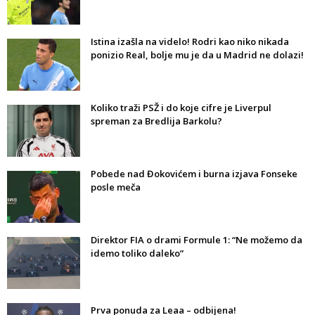
Istina izašla na videlo! Rodri kao niko nikada
ponizio Real, bolje mu je da u Madrid ne dolazi!
Koliko traži PSŽ i do koje cifre je Liverpul
spreman za Bredlija Barkolu?
Pobede nad Đokovićem i burna izjava Fonseke
posle meča
Direktor FIA o drami Formule 1: “Ne možemo da
idemo toliko daleko”
Prva ponuda za Leaa – odbijena!