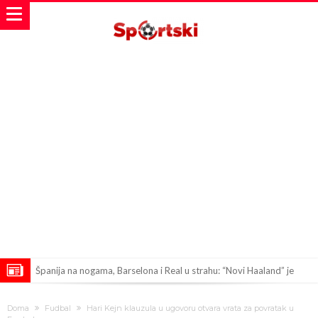
Španija na nogama, Barselona i Real u strahu: “Novi Haaland” je
odabrao!
Marciniak objasnio zašto je “pomilovao” Mesija: Navijači i stručnjaci
Doma
Fudbal
Hari Kejn klauzula u ugovoru otvara vrata za povratak u