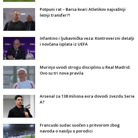
Potpuni rat – Barsa kvari Atletikov najvažniji
letnji transfer?!
Infantino i ljubavnička veza: Kontroverzni detalji
i novčana isplata iz UEFA
Murinjo uvodi strogu disciplinu u Real Madrid.
Ovo su tri nova pravila
Arsenal za 138 miliona evra dovodi zvezdu Serie
A?
Francuski sudac suočen s pritvorom zbog
navoda o nasilju u porodici