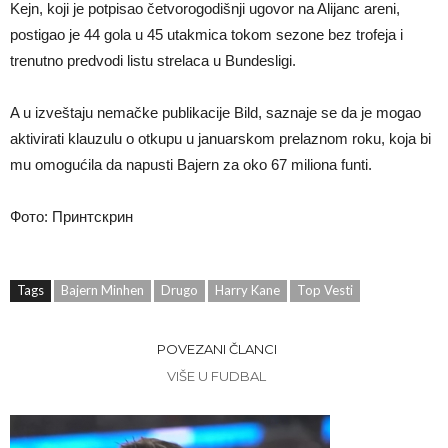
Kejn, koji je potpisao četvorogodišnji ugovor na Alijanc areni,
postigao je 44 gola u 45 utakmica tokom sezone bez trofeja i
trenutno predvodi listu strelaca u Bundesligi.
A u izveštaju nemačke publikacije Bild, saznaje se da je mogao
aktivirati klauzulu o otkupu u januarskom prelaznom roku, koja bi
mu omogućila da napusti Bajern za oko 67 miliona funti.
Фото: Принтскрин
Tags
Bajern Minhen
Drugo
Harry Kane
Top Vesti
POVEZANI ČLANCI
VIŠE U FUDBAL