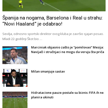
Španija na nogama, Barselona i Real u strahu:
“Novi Haaland” je odabrao!
Sevilja, odnosno sportski direktor ovog kluba je završio sjajan posao.
Mladi 22-godišnji Škot bio …
Marciniak objasnio zašto je “pomilovao” Mesija:
Navijači i stručnjaci ne mogu da veruju šta priča
Milan smanjuje sastav
Hidratacione pauze postale su biznis: FIFA ih ne
planira ukinuti