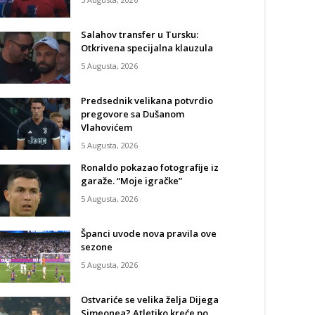
Salahov transfer u Tursku:
Otkrivena specijalna klauzula
5 Augusta, 2026
Predsednik velikana potvrdio
pregovore sa Dušanom
Vlahovićem
5 Augusta, 2026
Ronaldo pokazao fotografije iz
garaže. “Moje igračke”
5 Augusta, 2026
Španci uvode nova pravila ove
sezone
5 Augusta, 2026
Ostvariće se velika želja Dijega
Simeonea? Atletiko kreće po