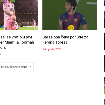
si se vratio u prvi
Barselona čeka ponude za
ter Miamija i odmah
Ferana Toresa
kord
6 Augusta, 2026
26
ajte povezane članke