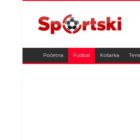
Početna
Fudbal
Košarka
Teni