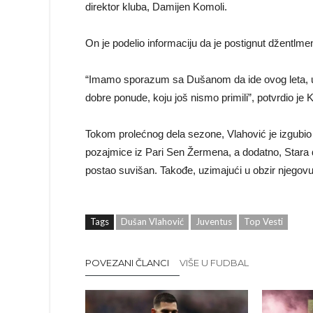
direktor kluba, Damijen Komoli.
On je podelio informaciju da je postignut džentlm
“Imamo sporazum sa Dušanom da ide ovog leta, u
dobre ponude, koju još nismo primili”, potvrdio je 
Tokom prolećnog dela sezone, Vlahović je izgubio
pozajmice iz Pari Sen Žermena, a dodatno, Stara
postao suvišan. Takođe, uzimajući u obzir njegovu v
Tags
Dušan Vlahović
Juventus
Top Vesti
POVEZANI ČLANCI
VIŠE U FUDBAL