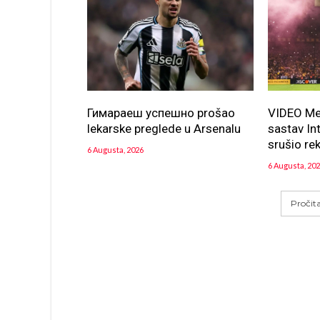
Гимараеш успешно prošao
VIDEO Mes
lekarske preglede u Arsenalu
sastav In
srušio re
6 Augusta, 2026
6 Augusta, 20
Pročit