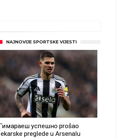
NAJNOVIJE SPORTSKE VIJESTI
Гимараеш успешно prošao
lekarske preglede u Arsenalu