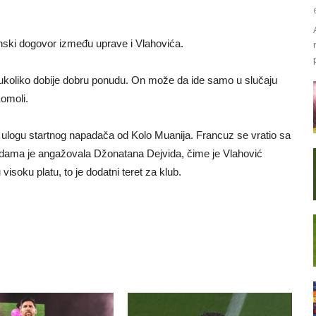
enski dogovor između uprave i Vlahovića.
koliko dobije dobru ponudu. On može da ide samo u slučaju
Komoli.
 ulogu startnog napadača od Kolo Muanija. Francuz se vratio sa
 dama je angažovala Džonatana Dejvida, čime je Vlahović
isoku platu, to je dodatni teret za klub.