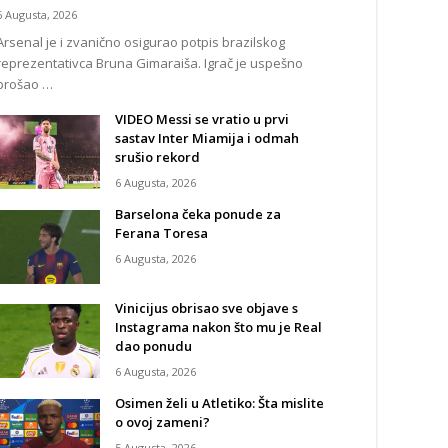
6 Augusta, 2026
Arsenal je i zvanično osigurao potpis brazilskog
reprezentativca Bruna Gimaraiša. Igrač je uspešno
prošao …
VIDEO Messi se vratio u prvi
sastav Inter Miamija i odmah
srušio rekord
6 Augusta, 2026
Barselona čeka ponude za
Ferana Toresa
6 Augusta, 2026
Vinicijus obrisao sve objave s
Instagrama nakon što mu je Real
dao ponudu
6 Augusta, 2026
Osimen želi u Atletiko: Šta mislite
o ovoj zameni?
5 Augusta, 2026