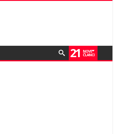
21
NOVE
ČLANCI