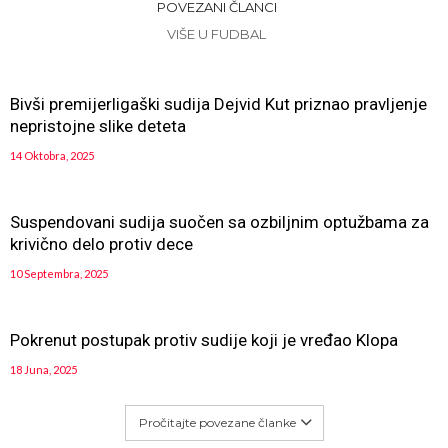
POVEZANI ČLANCI
VIŠE U FUDBAL
Bivši premijerligaški sudija Dejvid Kut priznao pravljenje
nepristojne slike deteta
14 Oktobra, 2025
Suspendovani sudija suočen sa ozbiljnim optužbama za
krivično delo protiv dece
10 Septembra, 2025
Pokrenut postupak protiv sudije koji je vređao Klopa
18 Juna, 2025
Pročitajte povezane članke