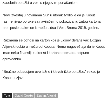
zasebnih optužbi u vezi s njegovim ponašanjem.
Novi izveštaj u novinama Sun u utorak tvrdio je da je Koout
razmenjivao poruke sa navijačem o pokazivanju žutog kartona
pre i posle utakmice između Lidsa i Vest Broma 2019. godine.
Razmena se odnosi na karton koji je Lidsov defanzivac Egzjan
Alijovski dobio u meču od Koouta. Nema nagoveštaja da je Koout
imao neku finansijsku korist i karton se smatra potpuno
opravdanim.
“Snažno odbacujem ove lažne i klevetničke optužbe,” rekao je
Koout u izjavi.
Tags
David Coote
Ezgjan Alioski