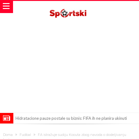
Hidratacione pauze postale su biznis: FIFA ih ne planira ukinuti
Potpuni rat – Barsa kvari Atletikov najvažniji letnji transfer?!
Doma
Fudbal
FA istražuje sudiju Koouta zbog navoda o dodeljivanju