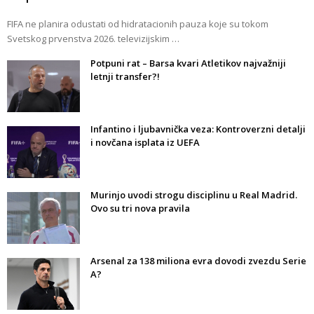
FIFA ne planira odustati od hidratacionih pauza koje su tokom
Svetskog prvenstva 2026. televizijskim …
Potpuni rat – Barsa kvari Atletikov najvažniji
letnji transfer?!
Infantino i ljubavnička veza: Kontroverzni detalji
i novčana isplata iz UEFA
Murinjo uvodi strogu disciplinu u Real Madrid.
Ovo su tri nova pravila
Arsenal za 138 miliona evra dovodi zvezdu Serie
A?