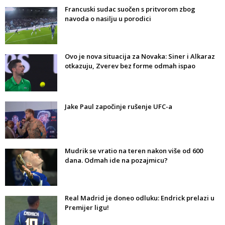
Francuski sudac suočen s pritvorom zbog
navoda o nasilju u porodici
Ovo je nova situacija za Novaka: Siner i Alkaraz
otkazuju, Zverev bez forme odmah ispao
Jake Paul započinje rušenje UFC-a
Mudrik se vratio na teren nakon više od 600
dana. Odmah ide na pozajmicu?
Real Madrid je doneo odluku: Endrick prelazi u
Premijer ligu!