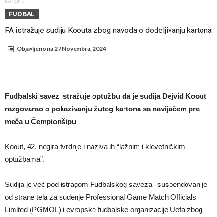
Infantino i ljubavnička veza: Kontroverzni detalji i novčana isplata iz
kartona
FUDBAL
UEFA
Murinjo uvodi strogu disciplinu u Real Madrid. Ovo su tri nova
FA istražuje sudiju Koouta zbog navoda o dodeljivanju kartona
pravila
Arsenal za 138 miliona evra dovodi zvezdu Serie A?
Objavljeno na
27 Novembra, 2024
Francuski sudac suočen s pritvorom zbog navoda o nasilju u
porodici
Ovo je nova situacija za Novaka: Siner i Alkaraz otkazuju, Zverev bez
forme odmah ispao
Jake Paul započinje rušenje UFC-a
Fudbalski savez istražuje optužbu da je sudija Dejvid Koout
Mudrik se vratio na teren nakon više od 600 dana. Odmah ide na
razgovarao o pokazivanju žutog kartona sa navijačem pre
pozajmicu?
Real Madrid je doneo odluku: Endrick prelazi u Premijer ligu!
meča u Čempionšipu.
Koout, 42, negira tvrdnje i naziva ih “lažnim i klevetničkim
optužbama”.
Sudija je već pod istragom Fudbalskog saveza i suspendovan je
od strane tela za suđenje Professional Game Match Officials
Limited (PGMOL) i evropske fudbalske organizacije Uefa zbog