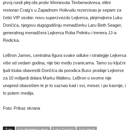
prvoj rundi plej-ofa protiv Minnesota Timberwolvesa, elitni
restoran Craig's u Zapadnom Holivudu rezervisao je separe za
četiri VIP osobe: novu superzvezdu Lejkersa, plejmejkera Luku
Dončića, njegovu dugogodišnju menadžerku Laru Beth Seager,
generalnog menadžera Lejkersa Roba Pelinku i trenera JJ-a
Redicka.
LeBron James, centralna figura svake odluke i strategije Lejkersa
više od sedam godina, nije bio među zvanicama. Tamo su ključni
ljudi kluba obavestili Dončića da porodica Buss prodaje Lejkerse
za 10 milijardi dolara Marku Walteru. LeBron o ovome nije
unapred obavešten te je to saznao kad i svi, mesec i po kasnije, i
to putem medija.
Foto: Prikaz ekrana
Tags
Los Angeles Lakes
Luka Dončić
Top Vesti