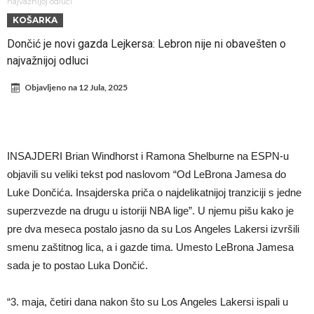
Атлетико прати ситуацију
ГОТОВО ЈЕ! Čelsi dovodi novog levog beka – transfer vredan 21
najvažnijoj odluci
KOŠARKA
milion evra
Atletiko Madrid povlači (ne)očekivan potez!
Dončić je novi gazda Lejkersa: Lebron nije ni obavešten o
Rafael Leao dobio novu ponudu iz Turske
najvažnijoj odluci
U Firenci poludeli za Mastantounom
Objavljeno na
12 Jula, 2025
City prodao rezervnog golmana za 50 miliona evra
Istina izašla na videlo! Rodri kao niko nikada ponizio Real, bolje mu
je da u Madrid ne dolazi!
Koliko traži PSŽ i do koje cifre je Liverpul spreman za Bredlija
INSAJDERI Brian Windhorst i Ramona Shelburne na ESPN-u
Barkolu?
Pobede nad Đokovićem i burna izjava Fonseke posle meča
objavili su veliki tekst pod naslovom “Od LeBrona Jamesa do
Luke Dončića. Insajderska priča o najdelikatnijoj tranziciji s jedne
superzvezde na drugu u istoriji NBA lige”. U njemu pišu kako je
pre dva meseca postalo jasno da su Los Angeles Lakersi izvršili
smenu zaštitnog lica, a i gazde tima. Umesto LeBrona Jamesa
sada je to postao Luka Dončić.
“3. maja, četiri dana nakon što su Los Angeles Lakersi ispali u