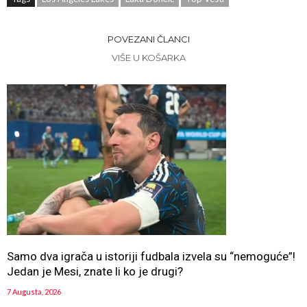
POVEZANI ČLANCI
VIŠE U KOŠARKA
Samo dva igrača u istoriji fudbala izvela su “nemoguće”!
Jedan je Mesi, znate li ko je drugi?
7 Augusta, 2026