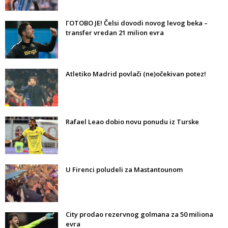
ГОТОВО ЈЕ! Čelsi dovodi novog levog beka –
transfer vredan 21 milion evra
Atletiko Madrid povlači (ne)očekivan potez!
Rafael Leao dobio novu ponudu iz Turske
U Firenci poludeli za Mastantounom
City prodao rezervnog golmana za 50 miliona
evra