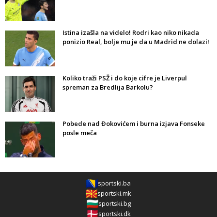
Istina izašla na videlo! Rodri kao niko nikada
ponizio Real, bolje mu je da u Madrid ne dolazi!
Koliko traži PSŽ i do koje cifre je Liverpul
spreman za Bredlija Barkolu?
Pobede nad Đokovićem i burna izjava Fonseke
posle meča
sportski.ba
sportski.mk
sportski.bg
sportski.dk