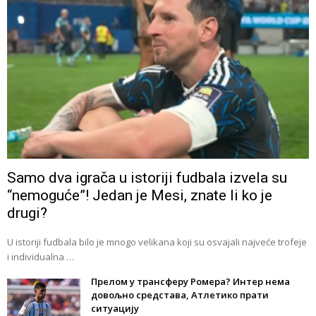
Samo dva igrača u istoriji fudbala izvela su
“nemoguće”! Jedan je Mesi, znate li ko je
drugi?
U istoriji fudbala bilo je mnogo velikana koji su osvajali najveće trofeje
i individualna …
Прелом у трансферу Ромера? Интер нема
довољно средстава, Атлетико прати
ситуацију