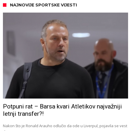
NAJNOVIJE SPORTSKE VIJESTI
Potpuni rat – Barsa kvari Atletikov najvažniji
letnji transfer?!
Nakon što je Ronald Arauho odlučio da ode u Liverpul, pojavila se vest