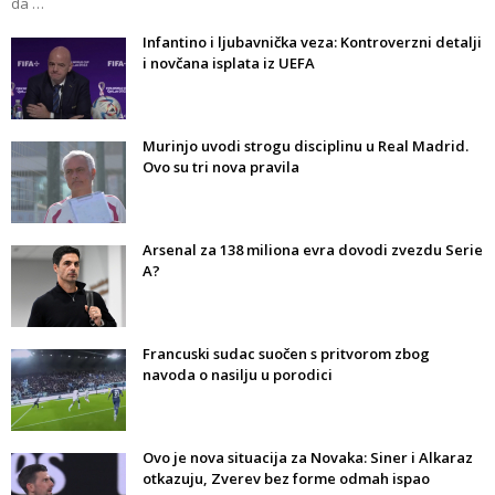
da …
Infantino i ljubavnička veza: Kontroverzni detalji
i novčana isplata iz UEFA
Murinjo uvodi strogu disciplinu u Real Madrid.
Ovo su tri nova pravila
Arsenal za 138 miliona evra dovodi zvezdu Serie
A?
Francuski sudac suočen s pritvorom zbog
navoda o nasilju u porodici
Ovo je nova situacija za Novaka: Siner i Alkaraz
otkazuju, Zverev bez forme odmah ispao