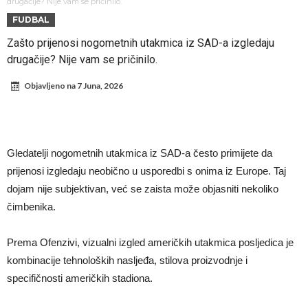
UEFA
Murinjo uvodi strogu disciplinu u Real Madrid. Ovo su tri nova
drugačije? Nije vam se pričinilo.
FUDBAL
pravila
Arsenal za 138 miliona evra dovodi zvezdu Serie A?
Zašto prijenosi nogometnih utakmica iz SAD-a izgledaju
Francuski sudac suočen s pritvorom zbog navoda o nasilju u
drugačije? Nije vam se pričinilo.
porodici
Ovo je nova situacija za Novaka: Siner i Alkaraz otkazuju, Zverev bez
Objavljeno na
7 Juna, 2026
forme odmah ispao
Jake Paul započinje rušenje UFC-a
Mudrik se vratio na teren nakon više od 600 dana. Odmah ide na
pozajmicu?
Real Madrid je doneo odluku: Endrick prelazi u Premijer ligu!
Gledatelji nogometnih utakmica iz SAD-a često primijete da
Romero dogovorio uslove s Atletikom
prijenosi izgledaju neobično u usporedbi s onima iz Europe. Taj
dojam nije subjektivan, već se zaista može objasniti nekoliko
čimbenika.
Prema Ofenzivi, vizualni izgled američkih utakmica posljedica je
kombinacije tehnoloških nasljeđa, stilova proizvodnje i
specifičnosti američkih stadiona.