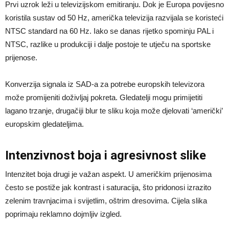
Prvi uzrok leži u televizijskom emitiranju. Dok je Europa povijesno
koristila sustav od 50 Hz, američka televizija razvijala se koristeći
NTSC standard na 60 Hz. Iako se danas rijetko spominju PAL i
NTSC, razlike u produkciji i dalje postoje te utječu na sportske
prijenose.
Konverzija signala iz SAD-a za potrebe europskih televizora
može promijeniti doživljaj pokreta. Gledatelji mogu primijetiti
lagano trzanje, drugačiji blur te sliku koja može djelovati ‘američki’
europskim gledateljima.
Intenzivnost boja i agresivnost slike
Intenzitet boja drugi je važan aspekt. U američkim prijenosima
često se postiže jak kontrast i saturacija, što pridonosi izrazito
zelenim travnjacima i svijetlim, oštrim dresovima. Cijela slika
poprimaju reklamno dojmljiv izgled.