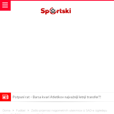
Potpuni rat – Barsa kvari Atletikov najvažniji letnji transfer?!
Infantino i ljubavnička veza: Kontroverzni detalji i novčana isplata iz
Doma
Fudbal
Zašto prijenosi nogometnih utakmica iz SAD-a izgledaju