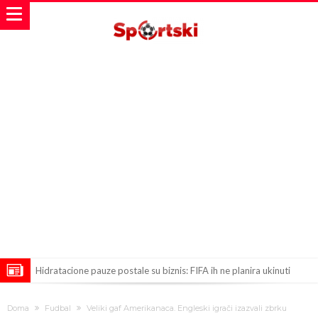
Hidratacione pauze postale su biznis: FIFA ih ne planira ukinuti
Potpuni rat – Barsa kvari Atletikov najvažniji letnji transfer?!
Doma
Fudbal
Veliki gaf Amerikanaca. Engleski igrači izazvali zbrku