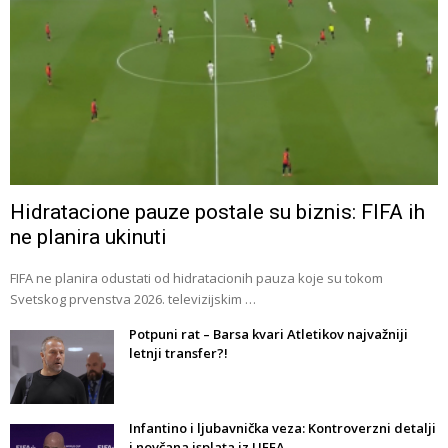
Hidratacione pauze postale su biznis: FIFA ih
ne planira ukinuti
FIFA ne planira odustati od hidratacionih pauza koje su tokom
Svetskog prvenstva 2026. televizijskim …
Potpuni rat – Barsa kvari Atletikov najvažniji
letnji transfer?!
Infantino i ljubavnička veza: Kontroverzni detalji
i novčana isplata iz UEFA