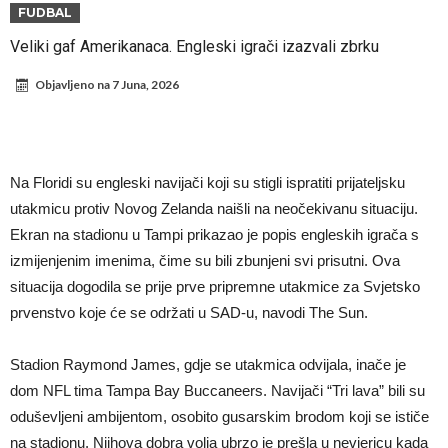
Infantino i ljubavnička veza: Kontroverzni detalji i novčana isplata iz
FUDBAL
UEFA
Murinjo uvodi strogu disciplinu u Real Madrid. Ovo su tri nova
Veliki gaf Amerikanaca. Engleski igrači izazvali zbrku
pravila
Arsenal za 138 miliona evra dovodi zvezdu Serie A?
Objavljeno na
7 Juna, 2026
Francuski sudac suočen s pritvorom zbog navoda o nasilju u
porodici
Ovo je nova situacija za Novaka: Siner i Alkaraz otkazuju, Zverev bez
forme odmah ispao
Jake Paul započinje rušenje UFC-a
Na Floridi su engleski navijači koji su stigli ispratiti prijateljsku
Mudrik se vratio na teren nakon više od 600 dana. Odmah ide na
utakmicu protiv Novog Zelanda naišli na neočekivanu situaciju.
Ekran na stadionu u Tampi prikazao je popis engleskih igrača s
pozajmicu?
Real Madrid je doneo odluku: Endrick prelazi u Premijer ligu!
izmijenjenim imenima, čime su bili zbunjeni svi prisutni. Ova
situacija dogodila se prije prve pripremne utakmice za Svjetsko
prvenstvo koje će se održati u SAD-u, navodi The Sun.
Stadion Raymond James, gdje se utakmica odvijala, inače je
dom NFL tima Tampa Bay Buccaneers. Navijači “Tri lava” bili su
oduševljeni ambijentom, osobito gusarskim brodom koji se ističe
na stadionu. Njihova dobra volja ubrzo je prešla u nevjericu kada