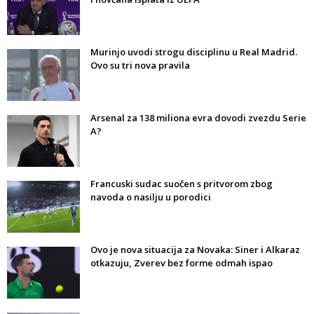
Murinjo uvodi strogu disciplinu u Real Madrid.
Ovo su tri nova pravila
Arsenal za 138 miliona evra dovodi zvezdu Serie
A?
Francuski sudac suočen s pritvorom zbog
navoda o nasilju u porodici
Ovo je nova situacija za Novaka: Siner i Alkaraz
otkazuju, Zverev bez forme odmah ispao