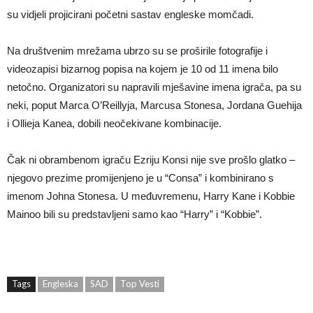
su vidjeli projicirani početni sastav engleske momčadi.
Na društvenim mrežama ubrzo su se proširile fotografije i
videozapisi bizarnog popisa na kojem je 10 od 11 imena bilo
netočno. Organizatori su napravili mješavine imena igrača, pa su
neki, poput Marca O’Reillyja, Marcusa Stonesa, Jordana Guehija
i Ollieja Kanea, dobili neočekivane kombinacije.
Čak ni obrambenom igraču Ezriju Konsi nije sve prošlo glatko –
njegovo prezime promijenjeno je u “Consa” i kombinirano s
imenom Johna Stonesa. U međuvremenu, Harry Kane i Kobbie
Mainoo bili su predstavljeni samo kao “Harry” i “Kobbie”.
Tags
Engleska
SAD
Top Vesti