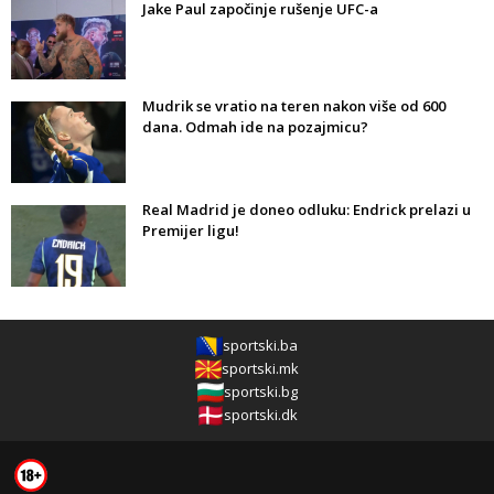
Jake Paul započinje rušenje UFC-a
Mudrik se vratio na teren nakon više od 600
dana. Odmah ide na pozajmicu?
Real Madrid je doneo odluku: Endrick prelazi u
Premijer ligu!
sportski.ba
sportski.mk
sportski.bg
sportski.dk