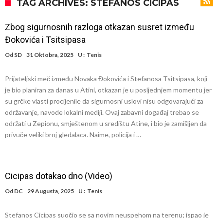
Infantino i ljubavnička veza: Kontroverzni detalji i novčana isplata iz
TAG ARCHIVES: STEFANOS CICIPAS
UEFA
Murinjo uvodi strogu disciplinu u Real Madrid. Ovo su tri nova
Zbog sigurnosnih razloga otkazan susret između
pravila
Arsenal za 138 miliona evra dovodi zvezdu Serie A?
Đokovića i Tsitsipasa
Francuski sudac suočen s pritvorom zbog navoda o nasilju u
Od
SD
31 Oktobra, 2025
U :
Tenis
porodici
Ovo je nova situacija za Novaka: Siner i Alkaraz otkazuju, Zverev bez
Prijateljski meč između Novaka Đokovića i Stefanosa Tsitsipasa, koji
forme odmah ispao
Jake Paul započinje rušenje UFC-a
je bio planiran za danas u Atini, otkazan je u posljednjem momentu jer
Mudrik se vratio na teren nakon više od 600 dana. Odmah ide na
su grčke vlasti procijenile da sigurnosni uslovi nisu odgovarajući za
održavanje, navode lokalni mediji. Ovaj zabavni događaj trebao se
pozajmicu?
Real Madrid je doneo odluku: Endrick prelazi u Premijer ligu!
održati u Zepionu, smještenom u središtu Atine, i bio je zamišljen da
privuče veliki broj gledalaca. Naime, policija i …
Cicipas dotakao dno (Video)
Od
DC
29 Augusta, 2025
U :
Tenis
Stefanos Cicipas suočio se sa novim neuspehom na terenu; ispao je