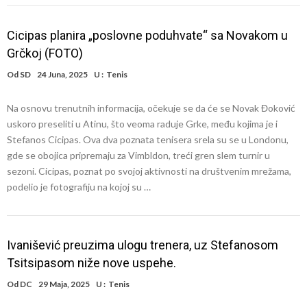
Cicipas planira „poslovne poduhvate“ sa Novakom u
Grčkoj (FOTO)
Od
SD
24 Juna, 2025
U :
Tenis
Na osnovu trenutnih informacija, očekuje se da će se Novak Đoković
uskoro preseliti u Atinu, što veoma raduje Grke, među kojima je i
Stefanos Cicipas. Ova dva poznata tenisera srela su se u Londonu,
gde se obojica pripremaju za Vimbldon, treći gren slem turnir u
sezoni. Cicipas, poznat po svojoj aktivnosti na društvenim mrežama,
podelio je fotografiju na kojoj su …
Ivanišević preuzima ulogu trenera, uz Stefanosom
Tsitsipasom niže nove uspehe.
Od
DC
29 Maja, 2025
U :
Tenis