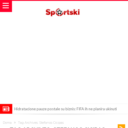
Hidratacione pauze postale su biznis: FIFA ih ne planira ukinuti
Potpuni rat – Barsa kvari Atletikov najvažniji letnji transfer?!
Doma
Tag Archives: Stefanos Cicipas