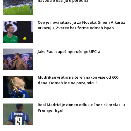
navoda o nasilju u porodici
Ovo je nova situacija za Novaka: Siner i Alkaraz
otkazuju, Zverev bez forme odmah ispao
Jake Paul započinje rušenje UFC-a
Mudrik se vratio na teren nakon više od 600
dana. Odmah ide na pozajmicu?
Real Madrid je doneo odluku: Endrick prelazi u
Premijer ligu!