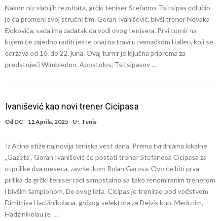
Nakon niz slabijih rezultata, grčki teniser Stefanos Tsitsipas odlučio
je da promeni svoj stručni tim. Goran Ivanišević, bivši trener Novaka
Đokovića, sada ima zadatak da vodi ovog tenisera. Prvi turnir na
kojem će zajedno raditi jeste onaj na travi u nemačkom Halleu, koji se
održava od 16. do 22. juna. Ovaj turnir je ključna priprema za
predstojeći Wimbledon. Apostolos, Tsitsipasov …
Ivanišević kao novi trener Cicipasa
Od
DC
11 Aprila, 2025
U :
Tenis
Iz Atine stiže najnovija teniska vest dana. Prema tvrdnjama lokalne
„Gazeta“, Goran Ivanišević će postati trener Stefanosa Cicipasa za
otprilike dva meseca, završetkom Rolan Garosa. Ovo će biti prva
prilika da grčki teniser radi samostalno sa tako renomiranim trenerom
i bivšim šampionom. Do ovog leta, Cicipas je trenirao pod vođstvom
Dimitrisa Hadžinikolaua, grčkog selektora za Dejvis kup. Međutim,
Hadžinikolau je, …