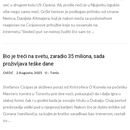
već u drugom kolu US Opena. Ali, prošle noći je u Njujorku izgubio
više nego samo meč. Grčki teniser je podlegao pritisku od strane
Nemca, Danijela Altmajera, koji je nakon meča sa podsmehom
reagovao na Cicipasove pritužbe koje su osvanule na
internetu.“Sledeći put se nemoj čuditi što sam te …
Bio je treći na svetu, zaradio 35 miliona, sada
proživljava teške dane
Od
DC
2 Augusta, 2025
U :
Tenis
Stefanos Cicipas je doživeo poraz od Kristofera O'Konela na početku
Masters turnira u Torontu pre dve noći, pokazujući da i dalje igra u
slaboj formi, čak i u godini kada je osvojio titulu u Dubaiju. Ovaj period
predstavlja veliki pad u njegovoj karijeri. Nakon što je dobio kritike od
Gorana Ivaniševića, sa kojim je kratko sarađivao kao trenerom, rastali
su …