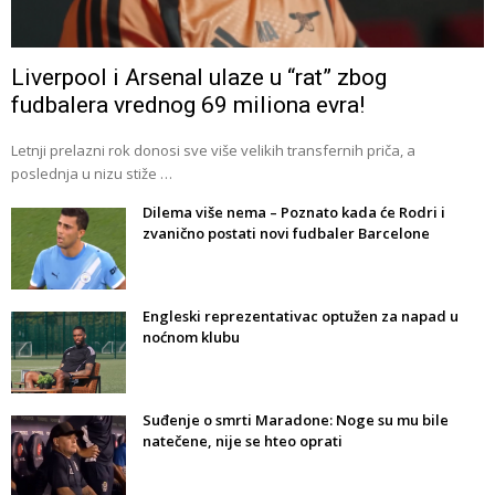
Liverpool i Arsenal ulaze u “rat” zbog
fudbalera vrednog 69 miliona evra!
Letnji prelazni rok donosi sve više velikih transfernih priča, a
poslednja u nizu stiže …
Dilema više nema – Poznato kada će Rodri i
zvanično postati novi fudbaler Barcelone
Engleski reprezentativac optužen za napad u
noćnom klubu
Suđenje o smrti Maradone: Noge su mu bile
natečene, nije se hteo oprati