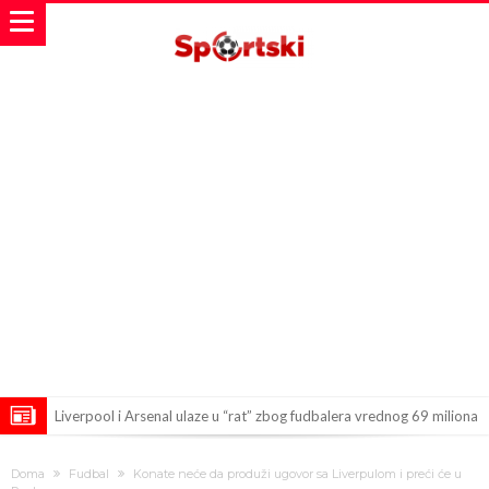
Liverpool i Arsenal ulaze u “rat” zbog fudbalera vrednog 69 miliona
evra!
Dilema više nema – Poznato kada će Rodri i zvanično postati novi
Doma
Fudbal
Konate neće da produži ugovor sa Liverpulom i preći će u