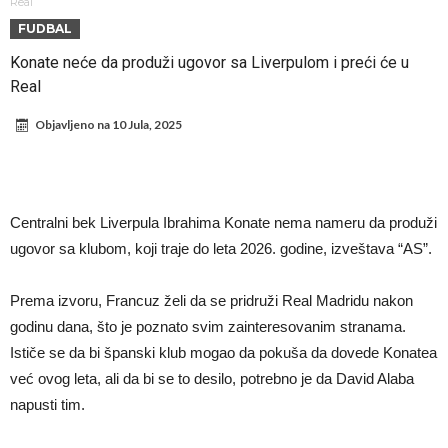
fudbaler Barcelone
Engleski reprezentativac optužen za napad u noćnom klubu
Real
FUDBAL
Suđenje o smrti Maradone: Noge su mu bile natečene, nije se hteo
Konate neće da produži ugovor sa Liverpulom i preći će u
oprati
Ko je pomogao Rodriju da odabere Barselonu?
Real
Ulazak na stadion s ciljem da se Mesija ugrozi s četiri bombe
Objavljeno na
10 Jula, 2025
Đani Infantino dobija podršku: Ko su njegovi saveznici?
Više od 200 miliona eura potrošeno, ali Real još uvijek ne zatvara
novčanik – očekuju se dodatna pojačanja
Manchester City je već pronašao zamenu za Rodrija, i to kakvu!
Centralni bek Liverpula Ibrahima Konate nema nameru da produži
Samo dva igrača u istoriji fudbala izvela su “nemoguće”! Jedan je
ugovor sa klubom, koji traje do leta 2026. godine, izveštava “AS”.
Mesi, znate li ko je drugi?
Prema izvoru, Francuz želi da se pridruži Real Madridu nakon
godinu dana, što je poznato svim zainteresovanim stranama.
Ističe se da bi španski klub mogao da pokuša da dovede Konatea
već ovog leta, ali da bi se to desilo, potrebno je da David Alaba
napusti tim.