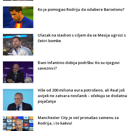
Ko je pomogao Rodriju da odabere Barselonu?
Ulazak na stadion s ciljem da se Mesija ugrozi s
četiri bombe
Đani Infantino dobija podršku: Ko su njegovi
saveznici?
Više od 200 miliona eura potrošeno, ali Real još
uvijek ne zatvara novčanik – očekuju se dodatna
pojačanja
Manchester City je već pronašao zamenu za
Rodrija, i to kakvu!