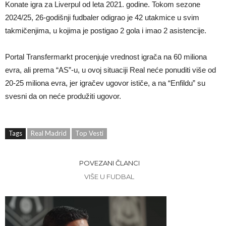
Konate igra za Liverpul od leta 2021. godine. Tokom sezone
2024/25, 26-godišnji fudbaler odigrao je 42 utakmice u svim
takmičenjima, u kojima je postigao 2 gola i imao 2 asistencije.
Portal Transfermarkt procenjuje vrednost igrača na 60 miliona
evra, ali prema “AS”-u, u ovoj situaciji Real neće ponuditi više od
20-25 miliona evra, jer igračev ugovor ističe, a na “Enfildu” su
svesni da on neće produžiti ugovor.
Tags
Real Madrid
Top Vesti
POVEZANI ČLANCI
VIŠE U FUDBAL