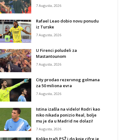
7 Augusta, 2026
Rafael Leao dobio novu ponudu
iz Turske
7 Augusta, 2026
U Firenci poludeli za
Mastantounom
7 Augusta, 2026
City prodao rezervnog golmana
za 50 miliona evra
7 Augusta, 2026
Istina izašla na videlo! Rodri kao
niko nikada ponizio Real, bolje
mu je da u Madrid ne dolazi!
7 Augusta, 2026
Koliko traži PSŽ i do koje cifre je