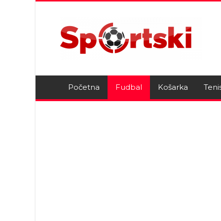
Početna
Fudbal
Košarka
Teni