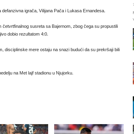
 defanzivna igrača, Vilijana Pača i Lukasa Ernandesa.
m četvrtfinalnog susreta sa Bajernom, zbog čega su propustili
jivo dobio rezultatom 4:0.
 disciplinske mere ostaju na snazi budući da su prekršaji bili
delju na Met lajf stadionu u Njujorku.