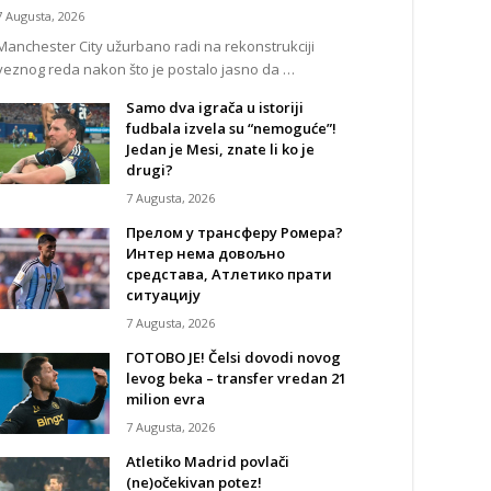
7 Augusta, 2026
Manchester City užurbano radi na rekonstrukciji
veznog reda nakon što je postalo jasno da …
Samo dva igrača u istoriji
fudbala izvela su “nemoguće”!
Jedan je Mesi, znate li ko je
drugi?
7 Augusta, 2026
Прелом у трансферу Ромера?
Интер нема довољно
средстава, Атлетико прати
ситуацију
7 Augusta, 2026
ГОТОВО ЈЕ! Čelsi dovodi novog
levog beka – transfer vredan 21
milion evra
7 Augusta, 2026
Atletiko Madrid povlači
(ne)očekivan potez!