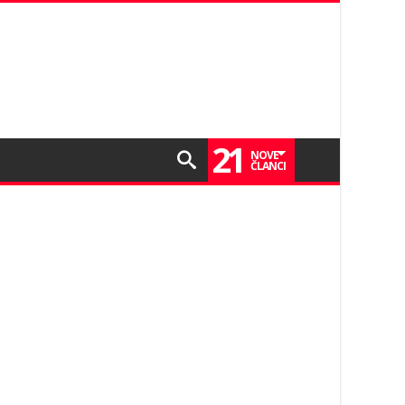
21
NOVE
ČLANCI