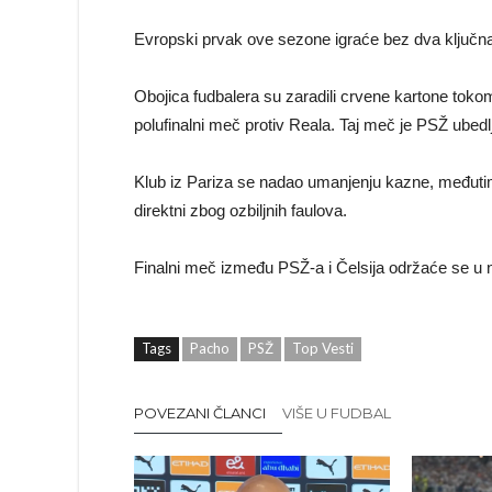
Evropski prvak ove sezone igraće bez dva ključna
Obojica fudbalera su zaradili crvene kartone toko
polufinalni meč protiv Reala. Taj meč je PSŽ ubedl
Klub iz Pariza se nadao umanjenju kazne, međutim,
direktni zbog ozbiljnih faulova.
Finalni meč između PSŽ-a i Čelsija održaće se u ne
Tags
Pacho
PSŽ
Top Vesti
POVEZANI ČLANCI
VIŠE U FUDBAL