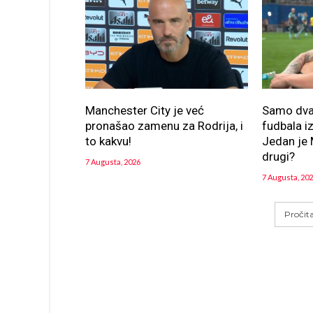
Manchester City je već
Samo dva 
pronašao zamenu za Rodrija, i
fudbala i
to kakvu!
Jedan je M
drugi?
7 Augusta, 2026
7 Augusta, 20
Pročit