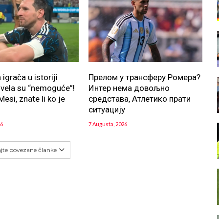
igrača u istoriji
Прелом у трансферу Ромера?
zvela su “nemoguće”!
Интер нема довољно
esi, znate li ko je
средстава, Атлетико прати
ситуацију
26
7 Augusta, 2026
ajte povezane članke