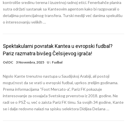
kontroliše sredinu terena i izuzetnoj radnoj etici. Fenerbahče planira
sutra održati sastanak sa Kanteovim agentom kako bi razgovarali o
detaljima potencijalnog transfera. Turski mediji već danima spekulišu
o interesovanju velikih …
Spektakularni povratak Kantea u evropski fudbal?
Pariz razmatra bivšeg Čelsijevog igrača!
Od
DC
3 Novembra, 2025
U :
Fudbal
Ngolo Kante trenutno nastupa u Saudijskoj Arabiji, ali postoji
mogućnost da se vrati u evropski fudbal, uprkos zrelijim godinama.
Prema informacijama “Foot Mercato-a”, Pariz FK pokazuje
interesovanje za osvajača Svetskog prvenstva iz 2018. godine. Ne
radi se o PSŽ-u, već o zaista Pariz FK timu. Sa svojih 34 godine, Kante
se i dalje redovno nalazi na spisku selektora Didijea Dešana …