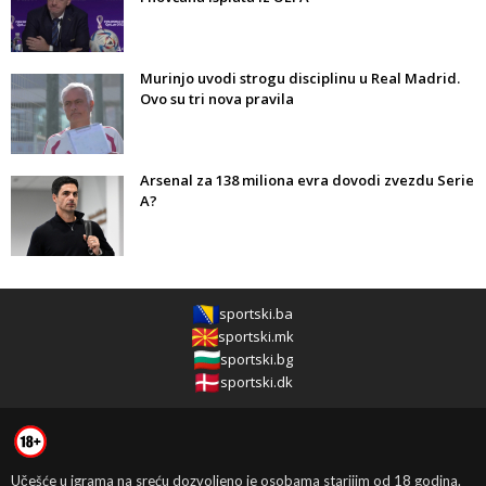
Murinjo uvodi strogu disciplinu u Real Madrid.
Ovo su tri nova pravila
Arsenal za 138 miliona evra dovodi zvezdu Serie
A?
sportski.ba
sportski.mk
sportski.bg
sportski.dk
Učešće u igrama na sreću dozvoljeno je osobama starijim od 18 godina.