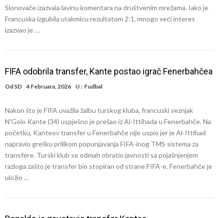
Slonovače izazvala lavinu komentara na društvenim mrežama. Iako je
Francuska izgubila utakmicu rezultatom 2:1, mnogo veći interes
izazvao je …
FIFA odobrila transfer, Kante postao igrač Fenerbahčea
Od
SD
4 Februara, 2026
U :
Fudbal
Nakon što je FIFA uvažila žalbu turskog kluba, francuski veznjak
N'Golo Kante (34) uspješno je prešao iz Al-Ittihada u Fenerbahče. Na
početku, Kanteov transfer u Fenerbahče nije uspio jer je Al-Ittihad
napravio grešku prilikom popunjavanja FIFA-inog TMS sistema za
transfere. Turski klub se odmah obratio javnosti sa pojašnjenjem
razloga zašto je transfer bio stopiran od strane FIFA-e. Fenerbahče je
uložio …