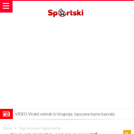
VIDEO Viralni snimak iz Urugvaja. Ispucana lopta izazvala
saobraćajnu nesreću
U Madridu iznenađeni senzacionalnom ponudom koja je upravo
Doma
Tag Archives: Ngolo Kanté