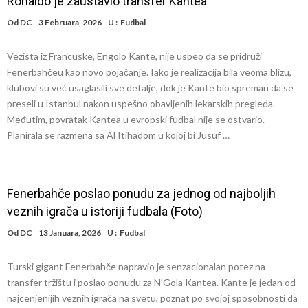
Ronaldo je zaustavio transfer Kantea
Od
DC
3 Februara, 2026
U :
Fudbal
Vezista iz Francuske, Engolo Kante, nije uspeo da se pridruži
Fenerbahčeu kao novo pojačanje. Iako je realizacija bila veoma blizu,
klubovi su već usaglasili sve detalje, dok je Kante bio spreman da se
preseli u Istanbul nakon uspešno obavljenih lekarskih pregleda.
Međutim, povratak Kantea u evropski fudbal nije se ostvario.
Planirala se razmena sa Al Itihadom u kojoj bi Jusuf …
Fenerbahče poslao ponudu za jednog od najboljih
veznih igrača u istoriji fudbala (Foto)
Od
DC
13 Januara, 2026
U :
Fudbal
Turski gigant Fenerbahče napravio je senzacionalan potez na
transfer tržištu i poslao ponudu za N'Gola Kantea. Kante je jedan od
najcenjenijih veznih igrača na svetu, poznat po svojoj sposobnosti da