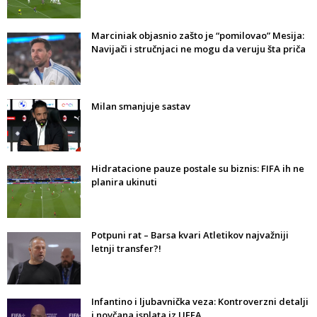
Marciniak objasnio zašto je “pomilovao” Mesija:
Navijači i stručnjaci ne mogu da veruju šta priča
Milan smanjuje sastav
Hidratacione pauze postale su biznis: FIFA ih ne
planira ukinuti
Potpuni rat – Barsa kvari Atletikov najvažniji
letnji transfer?!
Infantino i ljubavnička veza: Kontroverzni detalji
i novčana isplata iz UEFA