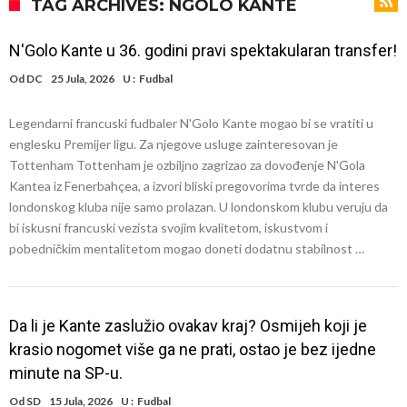
stigla za Ardu Gulera!
Španija na nogama, Barselona i Real u strahu: “Novi Haaland” je
TAG ARCHIVES: NGOLO KANTÉ
odabrao!
Marciniak objasnio zašto je “pomilovao” Mesija: Navijači i stručnjaci
N'Golo Kante u 36. godini pravi spektakularan transfer!
ne mogu da veruju šta priča
Milan smanjuje sastav
Od
DC
25 Jula, 2026
U :
Fudbal
Hidratacione pauze postale su biznis: FIFA ih ne planira ukinuti
Legendarni francuski fudbaler N'Golo Kante mogao bi se vratiti u
Potpuni rat – Barsa kvari Atletikov najvažniji letnji transfer?!
englesku Premijer ligu. Za njegove usluge zainteresovan je
Infantino i ljubavnička veza: Kontroverzni detalji i novčana isplata iz
Tottenham Tottenham je ozbiljno zagrizao za dovođenje N'Gola
Kantea iz Fenerbahçea, a izvori bliski pregovorima tvrde da interes
UEFA
Murinjo uvodi strogu disciplinu u Real Madrid. Ovo su tri nova
londonskog kluba nije samo prolazan. U londonskom klubu veruju da
pravila
Arsenal za 138 miliona evra dovodi zvezdu Serie A?
bi iskusni francuski vezista svojim kvalitetom, iskustvom i
pobedničkim mentalitetom mogao doneti dodatnu stabilnost …
Da li je Kante zaslužio ovakav kraj? Osmijeh koji je
krasio nogomet više ga ne prati, ostao je bez ijedne
minute na SP-u.
Od
SD
15 Jula, 2026
U :
Fudbal