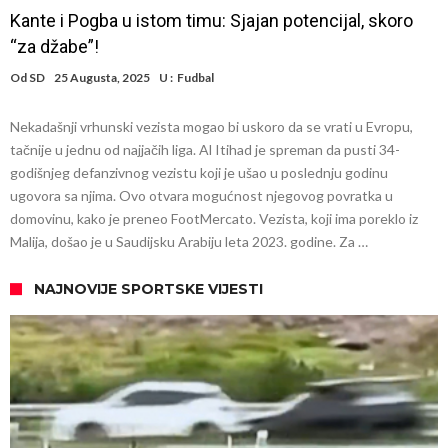
Kante i Pogba u istom timu: Sjajan potencijal, skoro
“za džabe”!
Od
SD
25 Augusta, 2025
U :
Fudbal
Nekadašnji vrhunski vezista mogao bi uskoro da se vrati u Evropu,
tačnije u jednu od najjačih liga. Al Itihad je spreman da pusti 34-
godišnjeg defanzivnog vezistu koji je ušao u poslednju godinu
ugovora sa njima. Ovo otvara mogućnost njegovog povratka u
domovinu, kako je preneo FootMercato. Vezista, koji ima poreklo iz
Malija, došao je u Saudijsku Arabiju leta 2023. godine. Za …
NAJNOVIJE SPORTSKE VIJESTI