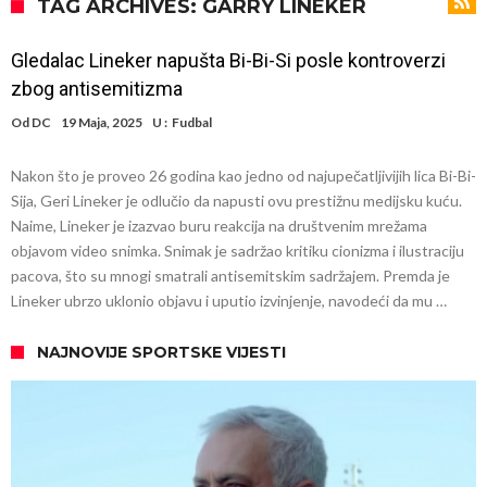
prihvatio najluđi izazov karijere – sam protiv šestorice (Video)
VIDEO Viralni snimak iz Urugvaja. Ispucana lopta izazvala
TAG ARCHIVES: GARRY LINEKER
saobraćajnu nesreću
U Madridu iznenađeni senzacionalnom ponudom koja je upravo
Gledalac Lineker napušta Bi-Bi-Si posle kontroverzi
stigla za Ardu Gulera!
Španija na nogama, Barselona i Real u strahu: “Novi Haaland” je
zbog antisemitizma
odabrao!
Marciniak objasnio zašto je “pomilovao” Mesija: Navijači i stručnjaci
Od
DC
19 Maja, 2025
U :
Fudbal
ne mogu da veruju šta priča
Milan smanjuje sastav
Nakon što je proveo 26 godina kao jedno od najupečatljivijih lica Bi-Bi-
Hidratacione pauze postale su biznis: FIFA ih ne planira ukinuti
Sija, Geri Lineker je odlučio da napusti ovu prestižnu medijsku kuću.
Potpuni rat – Barsa kvari Atletikov najvažniji letnji transfer?!
Naime, Lineker je izazvao buru reakcija na društvenim mrežama
objavom video snimka. Snimak je sadržao kritiku cionizma i ilustraciju
Infantino i ljubavnička veza: Kontroverzni detalji i novčana isplata iz
pacova, što su mnogi smatrali antisemitskim sadržajem. Premda je
UEFA
Lineker ubrzo uklonio objavu i uputio izvinjenje, navodeći da mu …
NAJNOVIJE SPORTSKE VIJESTI