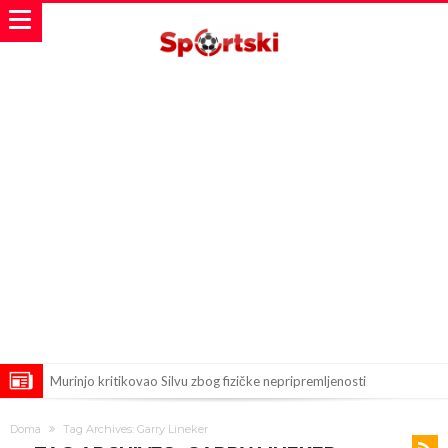
Murinjo kritikovao Silvu zbog fizičke nepripremljenosti
BIZARNA BORBA KOJA JE ZAPALILA INTERNET: Poznati teškaš
Doma
Tag Archives: Garry Lineker