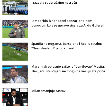
izazvala saobraćajnu nesreću
U Madridu iznenađeni senzacionalnom
ponudom koja je upravo stigla za Ardu Gulera!
Španija na nogama, Barselona i Real u strahu:
“Novi Haaland” je odabrao!
Marciniak objasnio zašto je “pomilovao” Mesija:
Navijači i stručnjaci ne mogu da veruju šta priča
Milan smanjuje sastav