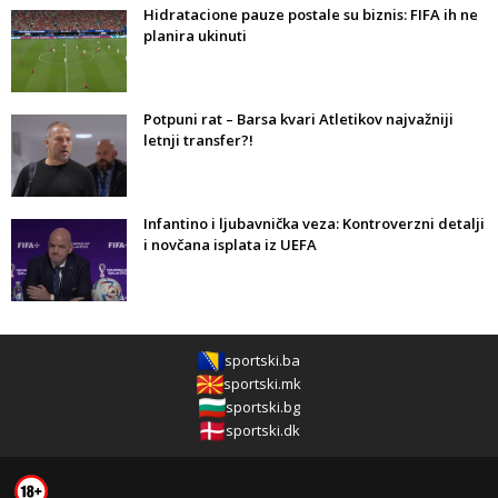
Hidratacione pauze postale su biznis: FIFA ih ne
planira ukinuti
Potpuni rat – Barsa kvari Atletikov najvažniji
letnji transfer?!
Infantino i ljubavnička veza: Kontroverzni detalji
i novčana isplata iz UEFA
sportski.ba
sportski.mk
sportski.bg
sportski.dk