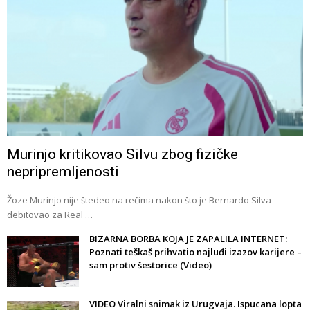
Murinjo kritikovao Silvu zbog fizičke
nepripremljenosti
Žoze Murinjo nije štedeo na rečima nakon što je Bernardo Silva
debitovao za Real …
BIZARNA BORBA KOJA JE ZAPALILA INTERNET:
Poznati teškaš prihvatio najluđi izazov karijere –
sam protiv šestorice (Video)
VIDEO Viralni snimak iz Urugvaja. Ispucana lopta