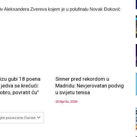
rotiv Aleksandera Zvereva kojem je u polufinalu Novak Đoković
nizu gubi 18 poena
Sinner pred rekordom u
jedva se krećući:
Madridu: Nevjerovatan podvig
obro, povratit ću”
u svijetu tenisa
20 Aprila, 2026
ajte povezane članke