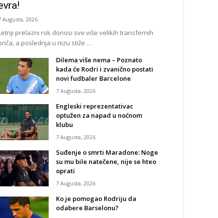
evra!
7 Augusta, 2026
Letnji prelazni rok donosi sve više velikih transfernih
priča, a poslednja u nizu stiže …
Dilema više nema – Poznato
kada će Rodri i zvanično postati
novi fudbaler Barcelone
7 Augusta, 2026
Engleski reprezentativac
optužen za napad u noćnom
klubu
7 Augusta, 2026
Suđenje o smrti Maradone: Noge
su mu bile natečene, nije se hteo
oprati
7 Augusta, 2026
Ko je pomogao Rodriju da
odabere Barselonu?