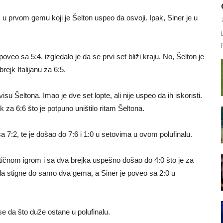
s u prvom gemu koji je Šelton uspeo da osvoji. Ipak, Siner je u
veo sa 5:4, izgledalo je da se prvi set bliži kraju. No, Šelton je
ejk Italijanu za 6:5.
 Šeltona. Imao je dve set lopte, ali nije uspeo da ih iskoristi.
jk za 6:6 što je potpuno uništilo ritam Šeltona.
sa 7:2, te je došao do 7:6 i 1:0 u setovima u ovom polufinalu.
astičnom igrom i sa dva brejka uspešno došao do 4:0 što je za
a stigne do samo dva gema, a Siner je poveo sa 2:0 u
 se da što duže ostane u polufinalu.