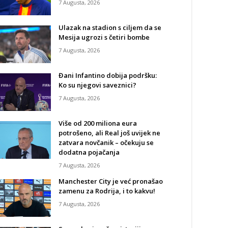
7 Augusta, 2026
Ulazak na stadion s ciljem da se
Mesija ugrozi s četiri bombe
7 Augusta, 2026
Đani Infantino dobija podršku:
Ko su njegovi saveznici?
7 Augusta, 2026
Više od 200 miliona eura
potrošeno, ali Real još uvijek ne
zatvara novčanik – očekuju se
dodatna pojačanja
7 Augusta, 2026
Manchester City je već pronašao
zamenu za Rodrija, i to kakvu!
7 Augusta, 2026