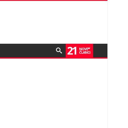
21
NOVE
ČLANCI