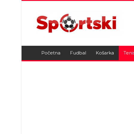
Početna
Fudbal
Košarka
Teni