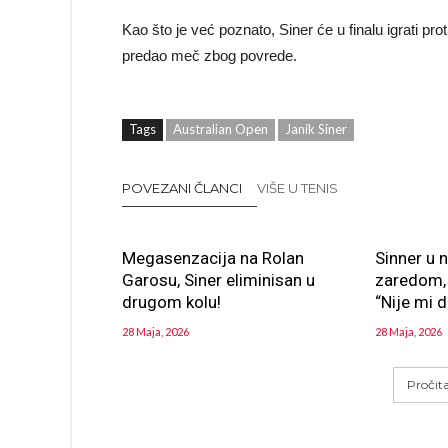
Kao što je već poznato, Siner će u finalu igrati p
predao meč zbog povrede.
Tags
Australian Open
Janik Siner
POVEZANI ČLANCI
VIŠE U TENIS
Megasenzacija na Rolan
Sinner u 
Garosu, Siner eliminisan u
zaredom, 
drugom kolu!
“Nije mi d
28 Maja, 2026
28 Maja, 2026
Pročit