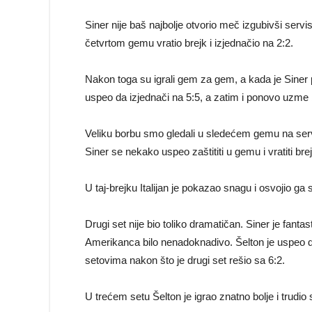
Siner nije baš najbolje otvorio meč izgubivši servi
četvrtom gemu vratio brejk i izjednačio na 2:2.
Nakon toga su igrali gem za gem, a kada je Siner po
uspeo da izjednači na 5:5, a zatim i ponovo uzme br
Veliku borbu smo gledali u sledećem gemu na servisu
Siner se nekako uspeo zaštititi u gemu i vratiti bre
U taj-brejku Italijan je pokazao snagu i osvojio ga 
Drugi set nije bio toliko dramatičan. Siner je fant
Amerikanca bilo nenadoknadivo. Šelton je uspeo d
setovima nakon što je drugi set rešio sa 6:2.
U trećem setu Šelton je igrao znatno bolje i trudio