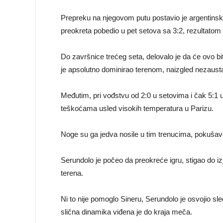
Prepreku na njegovom putu postavio je argentinsk
preokreta pobedio u pet setova sa 3:2, rezultatom p
Do završnice trećeg seta, delovalo je da će ovo bi
je apsolutno dominirao terenom, naizgled nezaust
Međutim, pri vođstvu od 2:0 u setovima i čak 5:1 
teškoćama usled visokih temperatura u Parizu.
Noge su ga jedva nosile u tim trenucima, pokušavao 
Serundolo je počeo da preokreće igru, stigao do i
terena.
Ni to nije pomoglo Sineru, Serundolo je osvojio s
slična dinamika viđena je do kraja meča.