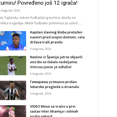
turniru! Povređeno još 12 igrača!
6 Augusta, 2026
Na Tajlandu, tokom fudbalskog turnira, desila se
velika tragedija. Mladi fudbaler preminuo je usled …
Kapiten slavnog kluba pretučen
nasmrt pred svojim domom, cela
država traži pravdu
6 Augusta, 2026
Naslovi iz Španije jutros objavili
ono što se čekalo nedeljama:
Vinicius Junior je odlučio!
6 Augusta, 2026
Гимараеш успешно prošao
lekarske preglede u Arsenalu
6 Augusta, 2026
VIDEO Messi se vratio u prvi
sastav Inter Miamija i odmah
srušio rekord