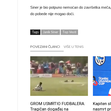
Siner je bio potpuno nemoćan do završetka meča, u
do pobede nije mogao doći.
Tags
Janik Siner
Top Vesti
POVEZANI ČLANCI
VIŠE U TENIS
GROM USMRTIO FUDBALERA:
Kapiten s
Tragičan događaj na
nasmrt p