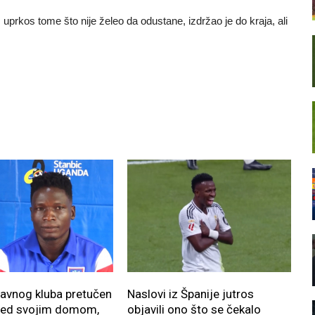
prkos tome što nije želeo da odustane, izdržao je do kraja, ali
lavnog kluba pretučen
Naslovi iz Španije jutros
red svojim domom,
objavili ono što se čekalo