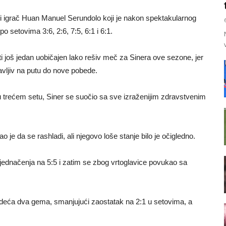
i igrač Huan Manuel Serundolo koji je nakon spektakularnog
o setovima 3:6, 2:6, 7:5, 6:1 i 6:1.
ti još jedan uobičajen lako rešiv meč za Sinera ove sezone, jer
avljiv na putu do nove pobede.
u trećem setu, Siner se suočio sa sve izraženijim zdravstvenim
je da se rashladi, ali njegovo loše stanje bilo je očigledno.
zjednačenja na 5:5 i zatim se zbog vrtoglavice povukao sa
ledeća dva gema, smanjujući zaostatak na 2:1 u setovima, a