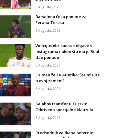
6 Augusta, 2026
Barselona čeka ponude za
Ferana Toresa
6 Augusta, 2026
Vinicijus obrisao sve objave s
Instagrama nakon što mu je Real
dao ponudu
6 Augusta, 2026
Osimen želi u Atletiko: Šta mislite
o ovoj zameni?
5 Augusta, 2026
Salahov transfer u Tursku:
Otkrivena specijalna klauzula
5 Augusta, 2026
Predsednik velikana potvrdio