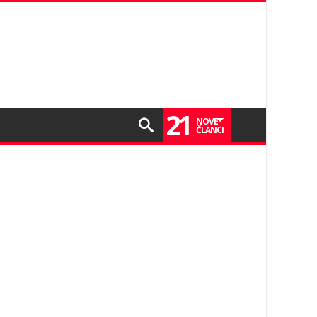
21
NOVE
ČLANCI