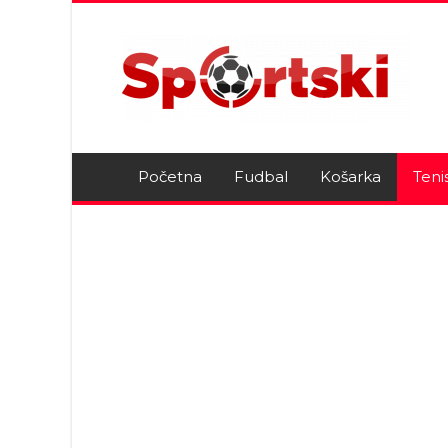
Početna
Fudbal
Košarka
Teni