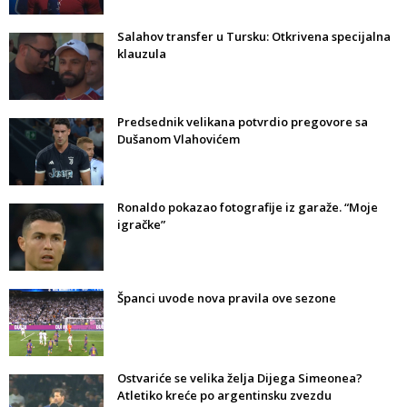
Salahov transfer u Tursku: Otkrivena specijalna
klauzula
Predsednik velikana potvrdio pregovore sa
Dušanom Vlahovićem
Ronaldo pokazao fotografije iz garaže. “Moje
igračke”
Španci uvode nova pravila ove sezone
Ostvariće se velika želja Dijega Simeonea?
Atletiko kreće po argentinsku zvezdu