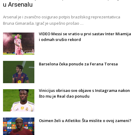
u Arsenalu
Arsenal je i zvanično osigurao potpis brazilskog reprezentativca
Bruna Gimaraiša. Igrač je uspešno prošao …
VIDEO Messi se vratio u prvi sastav Inter Miamija
i odmah srušio rekord
Barselona čeka ponude za Ferana Toresa
Vinicijus obrisao sve objave s Instagrama nakon
što mu je Real dao ponudu
Osimen želi u Atletiko: Šta mislite o ovoj zameni?