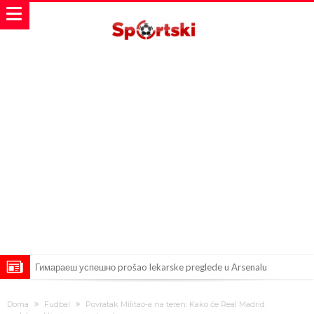
Гимараеш успешно prošao lekarske preglede u Arsenalu
VIDEO Messi se vratio u prvi sastav Inter Miamija i odmah srušio
Doma
Fudbal
Povratak Militao-a na teren: Kako će Real Madrid