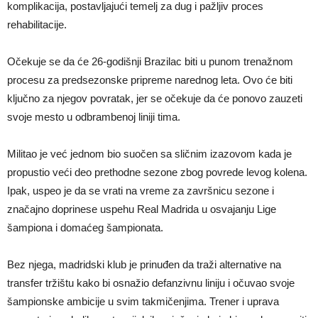
komplikacija, postavljajući temelj za dug i pažljiv proces
rehabilitacije.
Očekuje se da će 26-godišnji Brazilac biti u punom trenažnom
procesu za predsezonske pripreme narednog leta. Ovo će biti
ključno za njegov povratak, jer se očekuje da će ponovo zauzeti
svoje mesto u odbrambenoj liniji tima.
Militao je već jednom bio suočen sa sličnim izazovom kada je
propustio veći deo prethodne sezone zbog povrede levog kolena.
Ipak, uspeo je da se vrati na vreme za završnicu sezone i
značajno doprinese uspehu Real Madrida u osvajanju Lige
šampiona i domaćeg šampionata.
Bez njega, madridski klub je prinuđen da traži alternative na
transfer tržištu kako bi osnažio defanzivnu liniju i očuvao svoje
šampionske ambicije u svim takmičenjima. Trener i uprava