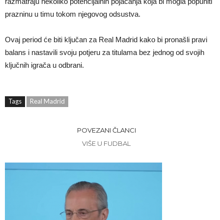
razmatraju nekoliko potencijalnih pojačanja koja bi mogla popuniti
prazninu u timu tokom njegovog odsustva.
Ovaj period će biti ključan za Real Madrid kako bi pronašli pravi
balans i nastavili svoju potjeru za titulama bez jednog od svojih
ključnih igrača u odbrani.
Tags
Real Madrid
POVEZANI ČLANCI
VIŠE U FUDBAL