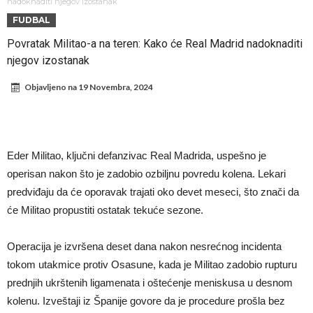
rekord
Barselona čeka ponude za Ferana Toresa
nadoknaditi njegov izostanak
FUDBAL
Vinicijus obrisao sve objave s Instagrama nakon što mu je Real dao
Povratak Militao-a na teren: Kako će Real Madrid nadoknaditi
ponudu
Osimen želi u Atletiko: Šta mislite o ovoj zameni?
njegov izostanak
Salahov transfer u Tursku: Otkrivena specijalna klauzula
Objavljeno na
19 Novembra, 2024
Predsednik velikana potvrdio pregovore sa Dušanom Vlahovićem
Ronaldo pokazao fotografije iz garaže. “Moje igračke”
Španci uvode nova pravila ove sezone
Eder Militao, ključni defanzivac Real Madrida, uspešno je
Ostvariće se velika želja Dijega Simeonea? Atletiko kreće po
operisan nakon što je zadobio ozbiljnu povredu kolena. Lekari
argentinsku zvezdu
predviđaju da će oporavak trajati oko devet meseci, što znači da
će Militao propustiti ostatak tekuće sezone.
Operacija je izvršena deset dana nakon nesrećnog incidenta
tokom utakmice protiv Osasune, kada je Militao zadobio rupturu
prednjih ukrštenih ligamenata i oštećenje meniskusa u desnom
kolenu. Izveštaji iz Španije govore da je procedure prošla bez