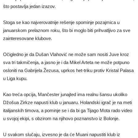
što postavlja jedan izazov.
Stoga se kao najverovatnije rešenje spominje pozajmica u
januarskom prelaznom roku, što bi moglo biti prihvatljivo za sve
zainteresovane klubove.
Očigledno je da Dušan Vlahović ne može sam nositi Juve kroz
sva tri takmičenja, a jasno je i da Mikel Arteta ne može potpuno
osloniti na Gabrijela Žezusa, uprkos het-triku protiv Kristal Palasa
u Liga kupu.
Kao treća opcija, Mančester junajted ima realnu šansu ukoliko
Džošua Zirkze napusti klub u januaru. Holandski igrač je na meti
italijanskih timova, a pominje se i da bi ga Tijago Mota rado video
u svojoj ekipi, s obzirom na njihovo poznanstvo iz Bolonje.
U svakom slučaju, izvesno je da će Muani napustiti klub iz