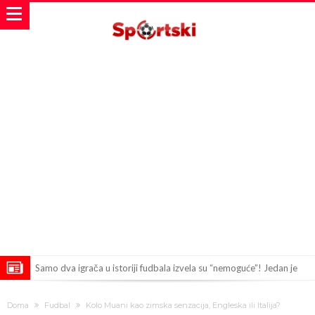
Samo dva igrača u istoriji fudbala izvela su “nemoguće”! Jedan je
Mesi, znate li ko je drugi?
Прелом у трансферу Ромера? Интер нема довољно средстава,
Doma
Fudbal
Kolo Muani kao zimska senzacija, Engleska ili Italija?