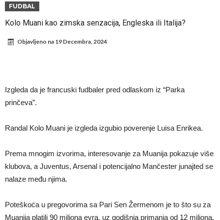
Атлетико прати ситуацију
ГОТОВО ЈЕ! Čelsi dovodi novog levog beka – transfer vredan 21
FUDBAL
milion evra
Atletiko Madrid povlači (ne)očekivan potez!
Kolo Muani kao zimska senzacija, Engleska ili Italija?
Rafael Leao dobio novu ponudu iz Turske
Objavljeno na
19 Decembra, 2024
U Firenci poludeli za Mastantounom
City prodao rezervnog golmana za 50 miliona evra
Istina izašla na videlo! Rodri kao niko nikada ponizio Real, bolje mu
Izgleda da je francuski fudbaler pred odlaskom iz “Parka
je da u Madrid ne dolazi!
Koliko traži PSŽ i do koje cifre je Liverpul spreman za Bredlija
prinčeva”.
Barkolu?
Pobede nad Đokovićem i burna izjava Fonseke posle meča
Randal Kolo Muani je izgleda izgubio poverenje Luisa Enrikea.
Prema mnogim izvorima, interesovanje za Muanija pokazuje više
klubova, a Juventus, Arsenal i potencijalno Mančester junajted se
nalaze među njima.
Poteškoća u pregovorima sa Pari Sen Žermenom je to što su za
Muanija platili 90 miliona evra, uz godišnja primanja od 12 miliona,