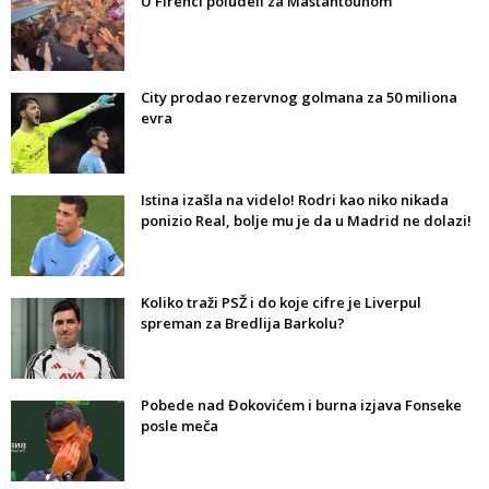
U Firenci poludeli za Mastantounom
City prodao rezervnog golmana za 50 miliona
evra
Istina izašla na videlo! Rodri kao niko nikada
ponizio Real, bolje mu je da u Madrid ne dolazi!
Koliko traži PSŽ i do koje cifre je Liverpul
spreman za Bredlija Barkolu?
Pobede nad Đokovićem i burna izjava Fonseke
posle meča