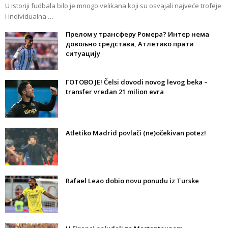
U istoriji fudbala bilo je mnogo velikana koji su osvajali najveće trofeje
i individualna …
Прелом у трансферу Ромера? Интер нема
довољно средстава, Атлетико прати
ситуацију
ГОТОВО ЈЕ! Čelsi dovodi novog levog beka –
transfer vredan 21 milion evra
Atletiko Madrid povlači (ne)očekivan potez!
Rafael Leao dobio novu ponudu iz Turske