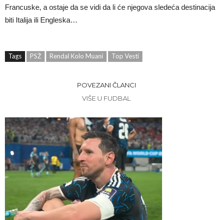
Francuske, a ostaje da se vidi da li će njegova sledeća destinacija
biti Italija ili Engleska…
Tags
PSŽ
Rendal Kolo Muani
Top Vesti
POVEZANI ČLANCI
VIŠE U FUDBAL