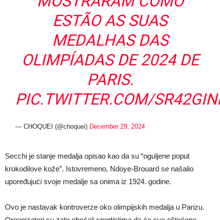
MOSTRARAM COMO
ESTÃO AS SUAS
MEDALHAS DAS
OLIMPÍADAS DE 2024 DE
PARIS.
PIC.TWITTER.COM/SR42GI
— CHOQUEI (@choquei)
December 29, 2024
Secchi je stanje medalja opisao kao da su “oguljene poput
krokodilove kože”. Istovremeno, Ndoye-Brouard se našalio
upoređujući svoje medalje sa onima iz 1924. godine.
Ovo je nastavak kontroverze oko olimpijskih medalja u Parizu.
Organizatori su zato obećali sportistima da će sve oštećene