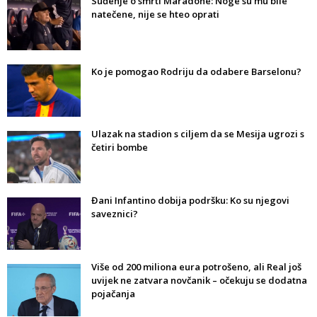
Suđenje o smrti Maradone: Noge su mu bile
natečene, nije se hteo oprati
Ko je pomogao Rodriju da odabere Barselonu?
Ulazak na stadion s ciljem da se Mesija ugrozi s
četiri bombe
Đani Infantino dobija podršku: Ko su njegovi
saveznici?
Više od 200 miliona eura potrošeno, ali Real još
uvijek ne zatvara novčanik – očekuju se dodatna
pojačanja