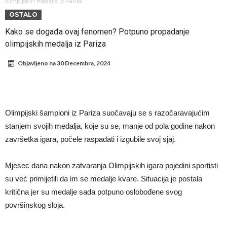
fudbaler Barcelone
Engleski reprezentativac optužen za napad u noćnom klubu
olimpijskih medalja iz Pariza
OSTALO
Suđenje o smrti Maradone: Noge su mu bile natečene, nije se hteo
Kako se događa ovaj fenomen? Potpuno propadanje
oprati
Ko je pomogao Rodriju da odabere Barselonu?
olimpijskih medalja iz Pariza
Ulazak na stadion s ciljem da se Mesija ugrozi s četiri bombe
Objavljeno na
30 Decembra, 2024
Đani Infantino dobija podršku: Ko su njegovi saveznici?
Više od 200 miliona eura potrošeno, ali Real još uvijek ne zatvara
novčanik – očekuju se dodatna pojačanja
Manchester City je već pronašao zamenu za Rodrija, i to kakvu!
Olimpijski šampioni iz Pariza suočavaju se s razočaravajućim
Samo dva igrača u istoriji fudbala izvela su “nemoguće”! Jedan je
stanjem svojih medalja, koje su se, manje od pola godine nakon
Mesi, znate li ko je drugi?
završetka igara, počele raspadati i izgubile svoj sjaj.
Mjesec dana nakon zatvaranja Olimpijskih igara pojedini sportisti
su već primijetili da im se medalje kvare. Situacija je postala
kritična jer su medalje sada potpuno oslobođene svog
površinskog sloja.