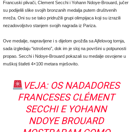
Francuski plivači, Clement Secchi i Yohann Ndoye-Brouard, jučer
su podijelili slike svojih bronzanih medalja putem društvenih
mreža. Oni su se tako pridružili grupi olimpijaca koji su izrazili
nezadovoljstvo stanjem svojih nagrada iz Pariza.
Ove medalje, napravljene i s dijelom gvožđa sa Ajfelovog tornja,
sada izgledaju “istrošeno”, dok im je sloj na površini u potpunosti
propao. Secchi i Ndoye-Brouard pokazali su medalje osvojene u
muškoj štafeti 4×100 metara mješovito.
VEJA: OS NADADORES
FRANCESES CLÉMENT
SECCHI E YOHANN
NDOYE BROUARD