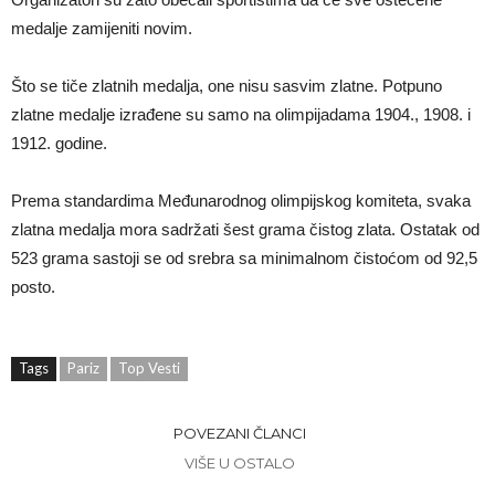
medalje zamijeniti novim.
Što se tiče zlatnih medalja, one nisu sasvim zlatne. Potpuno
zlatne medalje izrađene su samo na olimpijadama 1904., 1908. i
1912. godine.
Prema standardima Međunarodnog olimpijskog komiteta, svaka
zlatna medalja mora sadržati šest grama čistog zlata. Ostatak od
523 grama sastoji se od srebra sa minimalnom čistoćom od 92,5
posto.
Tags
Pariz
Top Vesti
POVEZANI ČLANCI
VIŠE U OSTALO