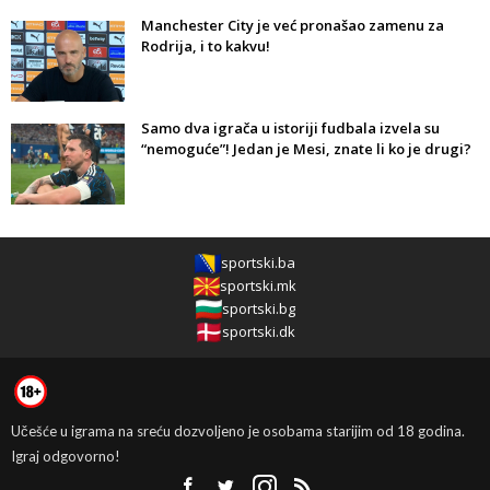
Manchester City je već pronašao zamenu za
Rodrija, i to kakvu!
Samo dva igrača u istoriji fudbala izvela su
“nemoguće”! Jedan je Mesi, znate li ko je drugi?
sportski.ba
sportski.mk
sportski.bg
sportski.dk
Učešće u igrama na sreću dozvoljeno je osobama starijim od 18 godina.
Igraj odgovorno!