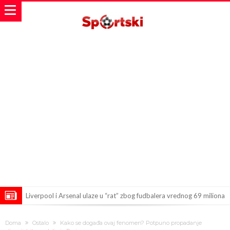
Liverpool i Arsenal ulaze u “rat” zbog fudbalera vrednog 69 miliona
evra!
Dilema više nema – Poznato kada će Rodri i zvanično postati novi
Doma
Ostalo
Kako se događa ovaj fenomen? Potpuno propadanje