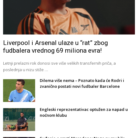
Liverpool i Arsenal ulaze u “rat” zbog
fudbalera vrednog 69 miliona evra!
Letnji prelazni rok donosi sve više velikih transfernih priča, a
poslednja u nizu stiže …
Dilema više nema – Poznato kada će Rodri i
zvanično postati novi fudbaler Barcelone
Engleski reprezentativac optužen za napad u
noćnom klubu