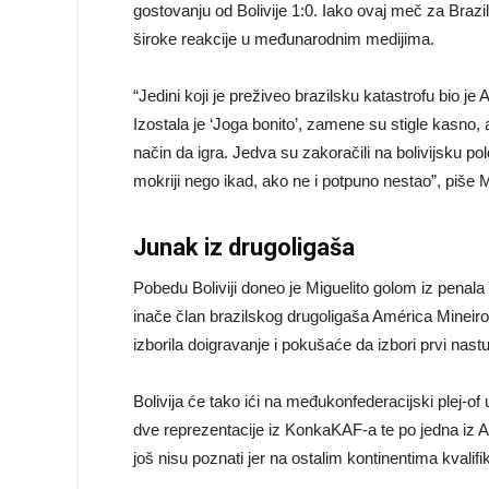
gostovanju od Bolivije 1:0. Iako ovaj meč za Brazi
široke reakcije u međunarodnim medijima.
“Jedini koji je preživeo brazilsku katastrofu bio je 
Izostala je ‘Joga bonito’, zamene su stigle kasno, a
način da igra. Jedva su zakoračili na bolivijsku pol
mokriji nego ikad, ako ne i potpuno nestao”, piše 
Junak iz drugoligaša
Pobedu Boliviji doneo je Miguelito golom iz penala 
inače član brazilskog drugoligaša América Mineiro
izborila doigravanje i pokušaće da izbori prvi n
Bolivija će tako ići na međukonfederacijski plej-of
dve reprezentacije iz KonkaKAF-a te po jedna iz Azi
još nisu poznati jer na ostalim kontinentima kvalifika