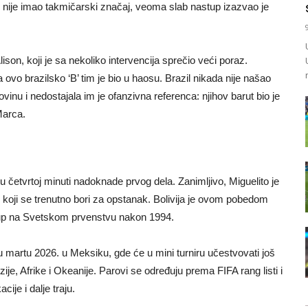
l nije imao takmičarski značaj, veoma slab nastup izazvao je
Alison, koji je sa nekoliko intervencija sprečio veći poraz.
 ovo brazilsko ‘B’ tim je bio u haosu. Brazil nikada nije našao
ovinu i nedostajala im je ofanzivna referenca: njihov barut bio je
Marca.
u četvrtoj minuti nadoknade prvog dela. Zanimljivo, Miguelito je
 koji se trenutno bori za opstanak. Bolivija je ovom pobedom
astup na Svetskom prvenstvu nakon 1994.
 u martu 2026. u Meksiku, gde će u mini turniru učestvovati još
je, Afrike i Okeanije. Parovi se određuju prema FIFA rang listi i
cije i dalje traju.