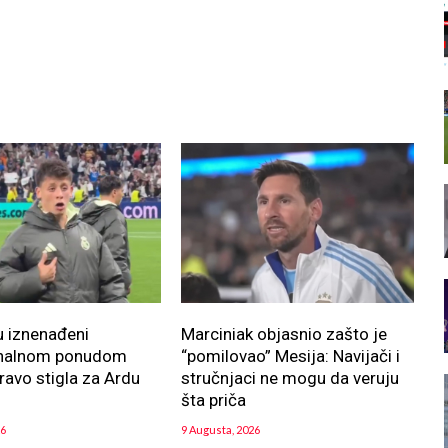
u iznenađeni
Marciniak objasnio zašto je
onalnom ponudom
“pomilovao” Mesija: Navijači i
pravo stigla za Ardu
stručnjaci ne mogu da veruju
šta priča
26
9 Augusta, 2026