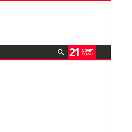
21
NOVE
ČLANCI