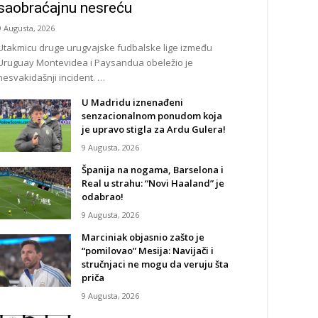
saobraćajnu nesreću
9 Augusta, 2026
Utakmicu druge urugvajske fudbalske lige između
Uruguay Montevidea i Paysandua obeležio je
nesvakidašnji incident. …
U Madridu iznenađeni
senzacionalnom ponudom koja
je upravo stigla za Ardu Gulera!
9 Augusta, 2026
Španija na nogama, Barselona i
Real u strahu: “Novi Haaland” je
odabrao!
9 Augusta, 2026
Marciniak objasnio zašto je
“pomilovao” Mesija: Navijači i
stručnjaci ne mogu da veruju šta
priča
9 Augusta, 2026