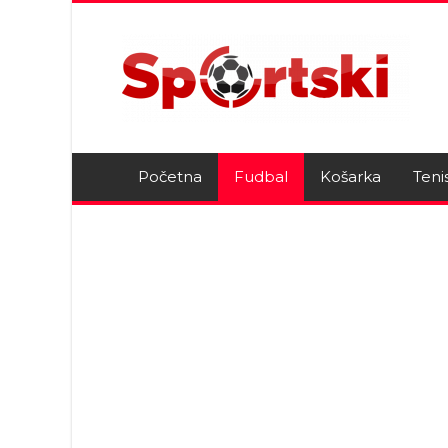
Početna
Fudbal
Košarka
Teni