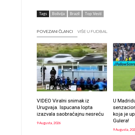
Tags
Bolivija
Brazil
Top Vesti
POVEZANI ČLANCI
VIŠE U FUDBAL
VIDEO Viralni snimak iz
U Madrid
Urugvaja. Ispucana lopta
senzaci
izazvala saobraćajnu nesreću
koja je u
Gulera!
9 Augusta, 2026
9 Augusta, 20