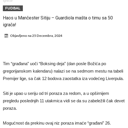
Infantino i ljubavnička veza: Kontroverzni detalji i novčana isplata iz
igrača!
FUDBAL
UEFA
Murinjo uvodi strogu disciplinu u Real Madrid. Ovo su tri nova
Haos u Mančester Sitiju – Guardiola mašta o timu sa 50
pravila
Arsenal za 138 miliona evra dovodi zvezdu Serie A?
igrača!
Francuski sudac suočen s pritvorom zbog navoda o nasilju u
Objavljeno na
25 Decembra, 2024
porodici
Ovo je nova situacija za Novaka: Siner i Alkaraz otkazuju, Zverev bez
forme odmah ispao
Jake Paul započinje rušenje UFC-a
Mudrik se vratio na teren nakon više od 600 dana. Odmah ide na
Tim “građana” uoči “Boksing deja” (dan posle Božića po
pozajmicu?
Real Madrid je doneo odluku: Endrick prelazi u Premijer ligu!
gregorijanskom kalendaru) nalazi se na sedmom mestu na tabeli
Premijer lige, sa čak 12 bodova zaostatka iza vodećeg Liverpula.
Siti je upao u seriju od tri poraza za redom, a u opširnijem
pregledu poslednjih 11 utakmica vidi se da su zabeležili čak devet
poraza.
Mogućnost da prekinu ovaj niz poraza imaće “građani” 26.