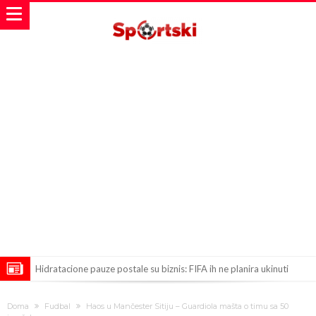
Hidratacione pauze postale su biznis: FIFA ih ne planira ukinuti
Potpuni rat – Barsa kvari Atletikov najvažniji letnji transfer?!
Doma
Fudbal
Haos u Mančester Sitiju – Guardiola mašta o timu sa 50