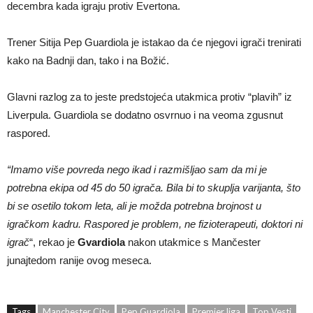
decembra kada igraju protiv Evertona.
Trener Sitija Pep Guardiola je istakao da će njegovi igrači trenirati
kako na Badnji dan, tako i na Božić.
Glavni razlog za to jeste predstojeća utakmica protiv “plavih” iz
Liverpula. Guardiola se dodatno osvrnuo i na veoma zgusnut
raspored.
“Imamo više povreda nego ikad i razmišljao sam da mi je
potrebna ekipa od 45 do 50 igrača. Bila bi to skuplja varijanta, što
bi se osetilo tokom leta, ali je možda potrebna brojnost u
igračkom kadru. Raspored je problem, ne fizioterapeuti, doktori ni
igrač
“, rekao je
Gvardiola
nakon utakmice s Mančester
junajtedom ranije ovog meseca.
Tags
Manchester City
Pep Guardiola
Premier liga
Top Vesti