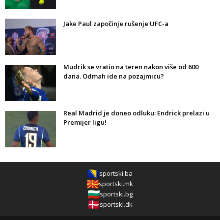
Jake Paul započinje rušenje UFC-a
Mudrik se vratio na teren nakon više od 600
dana. Odmah ide na pozajmicu?
Real Madrid je doneo odluku: Endrick prelazi u
Premijer ligu!
sportski.ba
sportski.mk
sportski.bg
sportski.dk