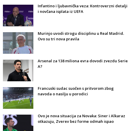
Infantino i ljubavnička veza: Kontroverzni detalji
i novčana isplata iz UEFA
Murinjo uvodi strogu disciplinu u Real Madrid.
Ovo su tri nova pravila
Arsenal za 138 miliona evra dovodi zvezdu Serie
A?
Francuski sudac suočen s pritvorom zbog
navoda o nasilju u porodici
Ovo je nova situacija za Novaka: Siner i Alkaraz
otkazuju, Zverev bez forme odmah ispao