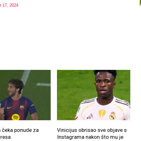
 17, 2024
a čeka ponude za
Vinicijus obrisao sve objave s
oresa
Instagrama nakon što mu je