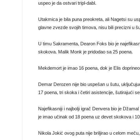
uspeo je da ostvari tripl-dabl.
Utakmica je bila puna preokreta, ali Nagetsi su us
glavne zvezde svojih timova, nisu bili precizni u š
U timu Sakramenta, Dearon Foks bio je najefikasni
skokova. Malik Monk je pridodao sa 25 poena.
Mekdemort je imao 16 poena, dok je Elis doprineo
Demar Derozen nije bio uspešan u šutu, uključujuć
17 poena, tri skoka i četiri asistencije, šutirajući 
Najefikasniji i najbolji igrač Denvera bio je Džam
je imao učinak od 18 poena uz devet skokova i 10 
Nikola Jokić ovog puta nije briljirao u celom meču, 