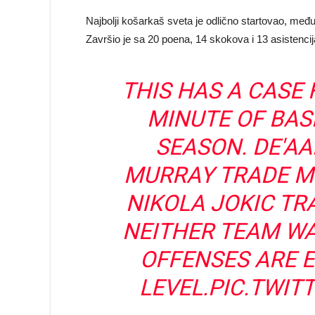
Najbolji košarkaš sveta je odlično startovao, među
Završio je sa 20 poena, 14 skokova i 13 asistencij
THIS HAS A CASE
MINUTE OF BAS
SEASON. DE'A
MURRAY TRADE MI
NIKOLA JOKIC TR
NEITHER TEAM WA
OFFENSES ARE E
LEVEL.
PIC.TWIT