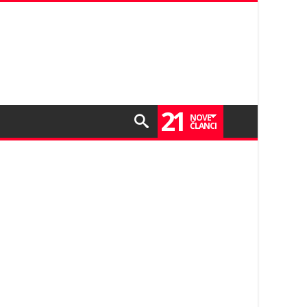
21
NOVE
ČLANCI