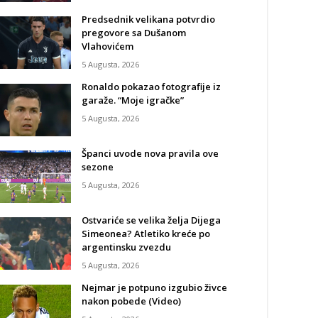
Predsednik velikana potvrdio
pregovore sa Dušanom
Vlahovićem
5 Augusta, 2026
Ronaldo pokazao fotografije iz
garaže. “Moje igračke”
5 Augusta, 2026
Španci uvode nova pravila ove
sezone
5 Augusta, 2026
Ostvariće se velika želja Dijega
Simeonea? Atletiko kreće po
argentinsku zvezdu
5 Augusta, 2026
Nejmar je potpuno izgubio živce
nakon pobede (Video)