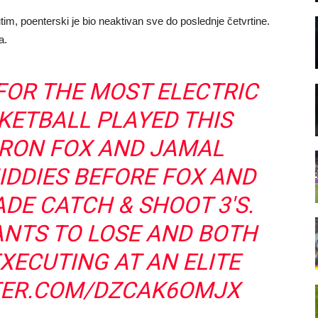
tim, poenterski je bio neaktivan sve do poslednje četvrtine.
a.
 FOR THE MOST ELECTRIC
KETBALL PLAYED THIS
ARON FOX AND JAMAL
DDIES BEFORE FOX AND
ADE CATCH & SHOOT 3'S.
NTS TO LOSE AND BOTH
XECUTING AT AN ELITE
TER.COM/DZCAK6OMJX