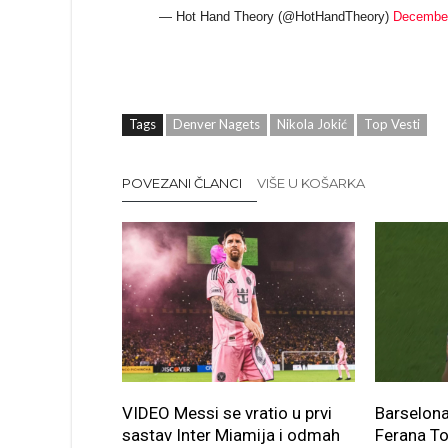
— Hot Hand Theory (@HotHandTheory)
December
Tags
Denver Nagets
Nikola Jokić
Top Vesti
POVEZANI ČLANCI
VIŠE U KOŠARKA
VIDEO Messi se vratio u prvi
Barselon
sastav Inter Miamija i odmah
Ferana T