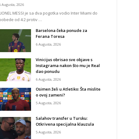
6 Augusta, 2026
LIONEL MESSI je sa dva pogotka vodio Inter Miami do
pobede od 4:2 protiv …
Barselona čeka ponude za
Ferana Toresa
6 Augusta, 2026
Vinicijus obrisao sve objave s
Instagrama nakon što mu je Real
dao ponudu
6 Augusta, 2026
Osimen želi u Atletiko: Šta mislite
o ovoj zameni?
5 Augusta, 2026
Salahov transfer u Tursku:
Otkrivena specijalna klauzula
5 Augusta, 2026