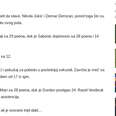
peli da slave. Nikola Jokić i Demar Derozan, pored toga što su
utu ovog puta.
ji sa 29 poena, dok je Sabonis doprinosio sa 28 poena i 14
 sa 12.
i i pokušaj za pobedu u poslednjoj sekundi. Završio je meč sa
sedam od 17 iz igre.
al Mari sa 28 poena, dok je Gordon postigao 24. Rasel Vestbruk
asistencija.
ali je ostvario tripl-dabl…