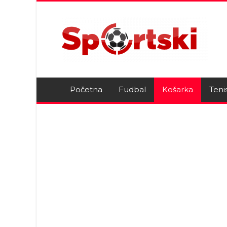
Početna
Fudbal
Košarka
Teni