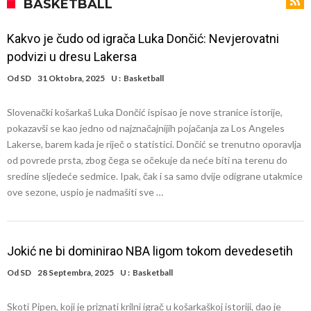
rekord
Barselona čeka ponude za Ferana Toresa
BASKETBALL
Vinicijus obrisao sve objave s Instagrama nakon što mu je Real dao
Kakvo je čudo od igrača Luka Dončić: Nevjerovatni
ponudu
Osimen želi u Atletiko: Šta mislite o ovoj zameni?
podvizi u dresu Lakersa
Salahov transfer u Tursku: Otkrivena specijalna klauzula
Od
SD
31 Oktobra, 2025
U :
Basketball
Predsednik velikana potvrdio pregovore sa Dušanom Vlahovićem
Slovenački košarkaš Luka Dončić ispisao je nove stranice istorije,
Ronaldo pokazao fotografije iz garaže. “Moje igračke”
pokazavši se kao jedno od najznačajnijih pojačanja za Los Angeles
Španci uvode nova pravila ove sezone
Lakerse, barem kada je riječ o statistici. Dončić se trenutno oporavlja
od povrede prsta, zbog čega se očekuje da neće biti na terenu do
Ostvariće se velika želja Dijega Simeonea? Atletiko kreće po
sredine sljedeće sedmice. Ipak, čak i sa samo dvije odigrane utakmice
argentinsku zvezdu
ove sezone, uspio je nadmašiti sve …
Jokić ne bi dominirao NBA ligom tokom devedesetih
Od
SD
28 Septembra, 2025
U :
Basketball
Skoti Pipen, koji je priznati krilni igrač u košarkaškoj istoriji, dao je