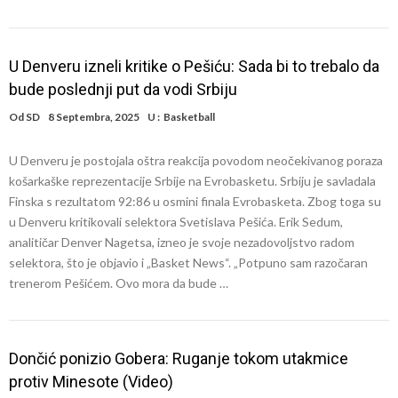
U Denveru izneli kritike o Pešiću: Sada bi to trebalo da
bude poslednji put da vodi Srbiju
Od
SD
8 Septembra, 2025
U :
Basketball
U Denveru je postojala oštra reakcija povodom neočekivanog poraza
košarkaške reprezentacije Srbije na Evrobasketu. Srbiju je savladala
Finska s rezultatom 92:86 u osmini finala Evrobasketa. Zbog toga su
u Denveru kritikovali selektora Svetislava Pešića. Erik Sedum,
analitičar Denver Nagetsa, izneo je svoje nezadovoljstvo radom
selektora, što je objavio i „Basket News“. „Potpuno sam razočaran
trenerom Pešićem. Ovo mora da bude …
Dončić ponizio Gobera: Ruganje tokom utakmice
protiv Minesote (Video)