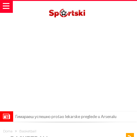
Гимараеш успешно prošao lekarske preglede u Arsenalu
VIDEO Messi se vratio u prvi sastav Inter Miamija i odmah srušio
Doma
Basketball