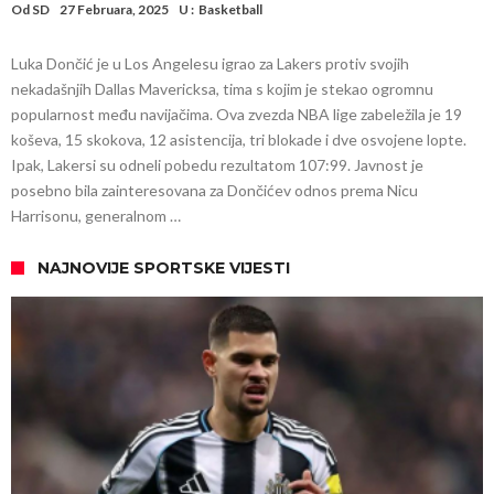
Od
SD
27 Februara, 2025
U :
Basketball
Luka Dončić je u Los Angelesu igrao za Lakers protiv svojih
nekadašnjih Dallas Mavericksa, tima s kojim je stekao ogromnu
popularnost među navijačima. Ova zvezda NBA lige zabeležila je 19
koševa, 15 skokova, 12 asistencija, tri blokade i dve osvojene lopte.
Ipak, Lakersi su odneli pobedu rezultatom 107:99. Javnost je
posebno bila zainteresovana za Dončićev odnos prema Nicu
Harrisonu, generalnom …
NAJNOVIJE SPORTSKE VIJESTI