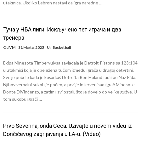
utakmica. Ukoliko Lebron nastavi da igra naredne …
Туча у НБА лиги. Искључено пет играча и два
тренера
Od
VM
31 Marta, 2025
U :
Basketball
Ekipa Minesota Timbervulvsa savladala je Detroit Pistons sa 123:104
u utakmici koja je obeležena tučom između igrača u drugoj četvrtini.
Sve je počelo kada je košarkaš Detroita Ron Holand faulirao Naz Rida.
Njihov verbalni sukob je počeo, a prvi je intervenisao igrač Minesote,
Donte DiVinčenzo, a zatim i svi ostali, što je dovelo do velike gužve. U
tom sukobu igrači …
Prvo Severina, onda Ceca. Uživajte u novom videu iz
Dončićevog zagrijavanja u LA-u. (Video)