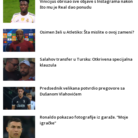
Vinicijus obrisao sve objave s Instagrama nakon
što mu je Real dao ponudu
Osimen želi u Atletiko: Šta mislite o ovoj zameni?
Salahov transfer u Tursku: Otkrivena specijalna
klauzula
Predsednik velikana potvrdio pregovore sa
Dušanom Vlahovićem
Ronaldo pokazao fotografije iz garaže. “Moje
igračke”