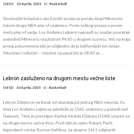
Od
DC
23 Aprila, 2025
U :
Basketball
Slovenački košarkaš Luka Dončić poslao je poruku klupi Minesote
tokom druge NBA plej-of utakmice. Posle teškog poraza u prvom
meču plej-of serije, Los Anđeles Lejkersi napravili su snažan povratak
pobedivši Minesotu rezultatom 94:85 u drugom susretu. Već na kraju
prvog poluvremena bilo je očigledno da je kalifornijski tim došao
fokusiran i odlučan – rezultat na pauzi bio je 58:43 za …
Lebron zasluženo na drugom mestu večne liste
Od
SD
10 Aprila, 2025
U :
Basketball
Lebron Džejms je na korak od obaranja još jednog NBA rekorda. As
tima Los Anđeles Lejkersa zabeležio je 1561. utakmicu u pobedi nad
Dalasom. Time je prestigao Karima Abdula Džabara (1560) i popeo se
na drugo mesto večne liste. Pred njim je samo Robert Periš,
legendarni centar Boston Seltiksa, sa ukupno 1611 odigranih