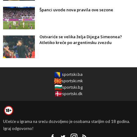
Španci uvode nova pravila ove sezone
Ostvariće se velika želja Dijega Simeonea?
Atletiko kreće po argentinsku zvezdu
sportski.ba
sportski.mk
sportski.bg
sportski.dk
Učešće u igrama na sreću dozvoljeno je osobama starijim od 18 godina.
Igraj odgovorno!