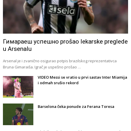
Гимараеш успешно prošao lekarske preglede
u Arsenalu
Arsenal je i zvanično osigurao potpis brazilskog reprezentativca
Bruna Gimaraiša. Igrač je uspešno prošao …
VIDEO Messi se vratio u prvi sastav Inter Miamija
i odmah srušio rekord
Barselona čeka ponude za Ferana Toresa