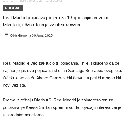
pravila
Arsenal za 138 miliona evra dovodi zvezdu Serie A?
talentom, i Barcelona je zainteresovana
FUDBAL
Francuski sudac suočen s pritvorom zbog navoda o nasilju u
Real Madrid pojačava potjeru za 19-godišnjim veznim
porodici
Ovo je nova situacija za Novaka: Siner i Alkaraz otkazuju, Zverev bez
talentom, i Barcelona je zainteresovana
forme odmah ispao
Jake Paul započinje rušenje UFC-a
Objavljeno na
30 Juna, 2025
Mudrik se vratio na teren nakon više od 600 dana. Odmah ide na
pozajmicu?
Real Madrid je doneo odluku: Endrick prelazi u Premijer ligu!
Romero dogovorio uslove s Atletikom
Real Madrid je već zaključio tri pojačanja, i nije isključeno da će
Mourinho uvodi strogu disciplinu u Real Madrid. Evo tri nova pravila.
najmanje još dva pojačanja stići na Santiago Bernabeu ovog leta.
Očekuje se da će Alvaro Carreras biti četvrti, a peti bi mogao biti
novi vezista.
Prema izveštaju Diario AS, Real Madrid je zainteresovan za
potpisivanje Keesa Smita i spremni su da pojačaju interesovanje
u narednim nedeljama.