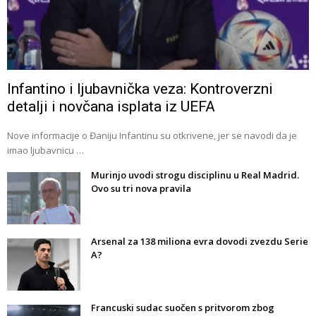
Infantino i ljubavnička veza: Kontroverzni
detalji i novčana isplata iz UEFA
Nove informacije o Đaniju Infantinu su otkrivene, jer se navodi da je
imao ljubavnicu …
Murinjo uvodi strogu disciplinu u Real Madrid.
Ovo su tri nova pravila
Arsenal za 138 miliona evra dovodi zvezdu Serie
A?
Francuski sudac suočen s pritvorom zbog