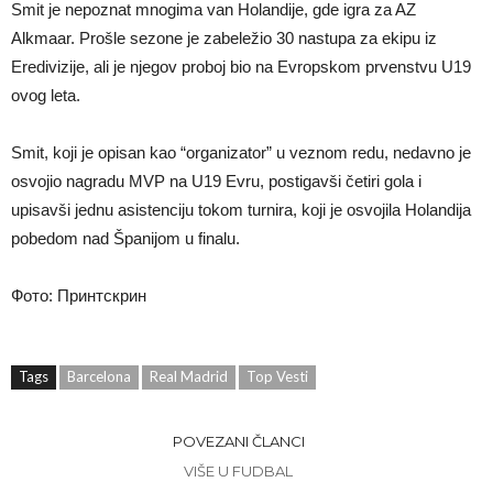
Smit je nepoznat mnogima van Holandije, gde igra za AZ
Alkmaar. Prošle sezone je zabeležio 30 nastupa za ekipu iz
Eredivizije, ali je njegov proboj bio na Evropskom prvenstvu U19
ovog leta.
Smit, koji je opisan kao “organizator” u veznom redu, nedavno je
osvojio nagradu MVP na U19 Evru, postigavši četiri gola i
upisavši jednu asistenciju tokom turnira, koji je osvojila Holandija
pobedom nad Španijom u finalu.
Фото: Принтскрин
Tags
Barcelona
Real Madrid
Top Vesti
POVEZANI ČLANCI
VIŠE U FUDBAL