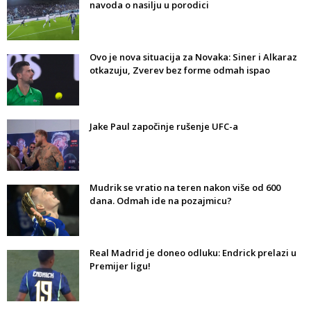
navoda o nasilju u porodici
Ovo je nova situacija za Novaka: Siner i Alkaraz
otkazuju, Zverev bez forme odmah ispao
Jake Paul započinje rušenje UFC-a
Mudrik se vratio na teren nakon više od 600
dana. Odmah ide na pozajmicu?
Real Madrid je doneo odluku: Endrick prelazi u
Premijer ligu!