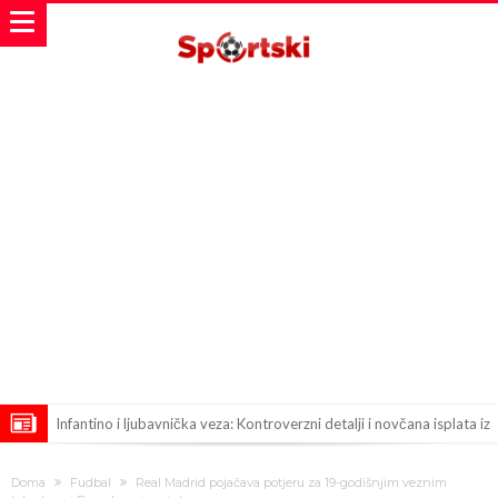
Infantino i ljubavnička veza: Kontroverzni detalji i novčana isplata iz
UEFA
Murinjo uvodi strogu disciplinu u Real Madrid. Ovo su tri nova
Doma
Fudbal
Real Madrid pojačava potjeru za 19-godišnjim veznim