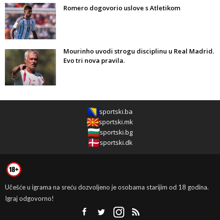
Romero dogovorio uslove s Atletikom
Mourinho uvodi strogu disciplinu u Real Madrid.
Evo tri nova pravila.
sportski.ba
sportski.mk
sportski.bg
sportski.dk
Učešće u igrama na sreću dozvoljeno je osobama starijim od 18 godina.
Igraj odgovorno!