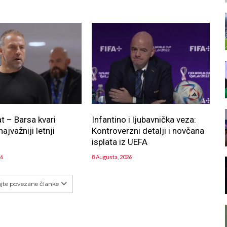
at – Barsa kvari
Infantino i ljubavnička veza:
najvažniji letnji
Kontroverzni detalji i novčana
!
isplata iz UEFA
26
8 Augusta, 2026
ajte povezane članke