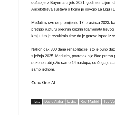
došao je iz Bayerna u ljeto 2021. godine s ciljem 
Ancelottijeva sustava s kojim je osvojio La Ligu i
Međutim, sve se promijenilo 17. prosinca 2023. ka
pretrpio rupturu prednjih križnih ligamenata lijevog
kraju, što je rezultiralo time da je gotovo ispao iz 
Nakon čak 399 dana rehabilitacije, što je puno duž
siječnja 2025. Međutim, povratak nije išao prema p
sezone zabilježio samo 14 nastupa, od čega je samo
samo jednom.
Фото: Grok AI
Tags
David Alaba
LaLiga
Real Madrid
Top Ves