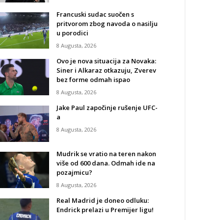
Francuski sudac suočen s
pritvorom zbog navoda o nasilju
u porodici
8 Augusta, 2026
Ovo je nova situacija za Novaka:
Siner i Alkaraz otkazuju, Zverev
bez forme odmah ispao
8 Augusta, 2026
Jake Paul započinje rušenje UFC-
a
8 Augusta, 2026
Mudrik se vratio na teren nakon
više od 600 dana. Odmah ide na
pozajmicu?
8 Augusta, 2026
Real Madrid je doneo odluku:
Endrick prelazi u Premijer ligu!