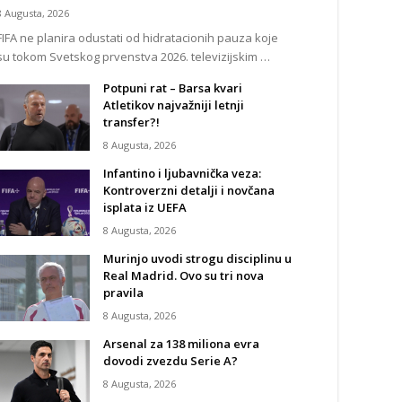
8 Augusta, 2026
FIFA ne planira odustati od hidratacionih pauza koje
su tokom Svetskog prvenstva 2026. televizijskim …
Potpuni rat – Barsa kvari
Atletikov najvažniji letnji
transfer?!
8 Augusta, 2026
Infantino i ljubavnička veza:
Kontroverzni detalji i novčana
isplata iz UEFA
8 Augusta, 2026
Murinjo uvodi strogu disciplinu u
Real Madrid. Ovo su tri nova
pravila
8 Augusta, 2026
Arsenal za 138 miliona evra
dovodi zvezdu Serie A?
8 Augusta, 2026