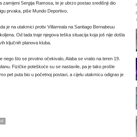
da zamijeni Sergija Ramosa, te je ubrzo postao središnji dio
 Ligu prvaka, piše Mundo Deportivo.
da je na utakmici protiv Villarreala na Santiago Bernabeuu
 koljena. Od tada traje njegova teška situacija koja još nije došla
svih ključnih planova kluba.
e nego što se prvotno očekivalo, Alaba se vratio na teren 19.
lanu. Fizičke poteškoće su se nastavile, pa je tako prošle
 pet puta bio u početnoj postavi, a cijelu utakmicu odigrao je
ti