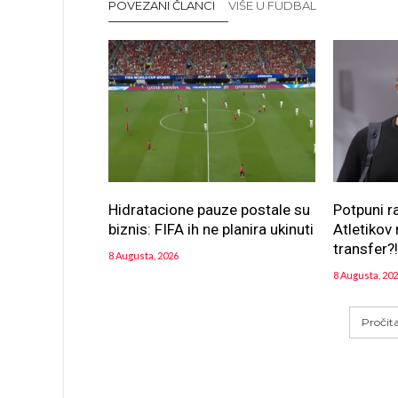
POVEZANI ČLANCI
VIŠE U FUDBAL
Hidratacione pauze postale su
Potpuni r
biznis: FIFA ih ne planira ukinuti
Atletikov 
transfer?
8 Augusta, 2026
8 Augusta, 20
Pročit