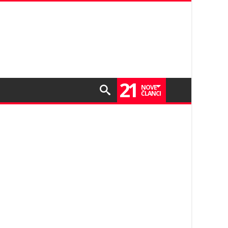
21
NOVE
ČLANCI