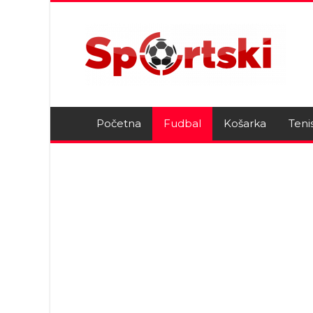
Početna
Fudbal
Košarka
Teni