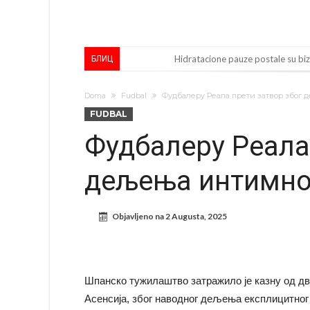
Hidratacione pauze postale su bizn
БЛИЦ
Potpuni rat – Barsa kvari Atletikov 
Doma
Fudbal
Фудбалеру Реала прети затвор због
Infantino i ljubavnička veza: Kontr
FUDBAL
Murinjo uvodi strogu disciplinu u 
Фудбалеру Реала
Arsenal za 138 miliona evra dovo
дељења интимно
Francuski sudac suočen s pritvor
Ovo je nova situacija za Novaka: 
Objavljeno na
2 Augusta, 2025
Jake Paul započinje rušenje UFC-
Mudrik se vratio na teren nakon 
Real Madrid je doneo odluku: Endri
Шпанско тужилаштво затражило је казну од дв
Асенсија, због наводног дељења експлицитног 