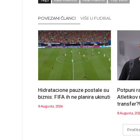
POVEZANI ČLANCI
VIŠE U FUDBAL
Hidratacione pauze postale su
Potpuni r
biznis: FIFA ih ne planira ukinuti
Atletikov 
transfer?
8 Augusta, 2026
8 Augusta, 20
Pročit