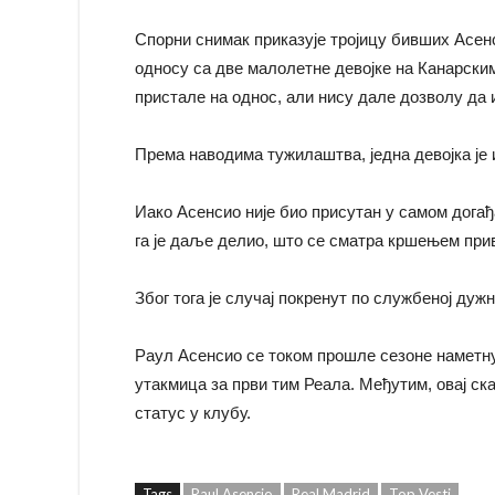
Спорни снимак приказује тројицу бивших Асен
односу са две малолетне девојке на Канарски
пристале на однос, али нису дале дозволу да 
Према наводима тужилаштва, једна девојка је 
Иако Асенсио није био присутан у самом догађ
га је даље делио, што се сматра кршењем при
Због тога је случај покренут по службеној дуж
Раул Асенсио се током прошле сезоне наметну
утакмица за први тим Реала. Међутим, овај ск
статус у клубу.
Tags
Raul Asencio
Real Madrid
Top Vesti