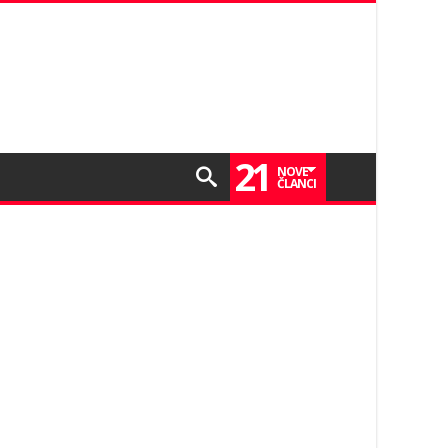
21
NOVE
ČLANCI