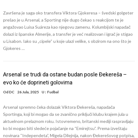
Završena je saga oko transfera Viktora Gjokeresa – švedski golgeter
prešao je u Arsenal, a Sporting nije dugo čekao s reakcijom te je
angažovao Luisa Suáreza kao njegovu zamenu. Kolumbijski napadač
dolazi iz španske Almerije, a transfer je već realizovan i igrač je stigao
u Lisabon. Iako su „cipele“ u koje ulazi velike, s obzirom na ono što je
Gjokeres …
Arsenal se trudi da ostane budan posle Đekereša –
evo ko će doprineti golovima
Od
DC
26 Jula, 2025
U :
Fudbal
Arsenal spremno čeka dolazak Viktora Đekereša, napadača
Sportinga, koji bi mogao da se zvanično priključi klubu krajem jula u
aktuelnom prelaznom roku. Istovremeno, britanski mediji raspravljaju
ko bi mogao biti sledeće pojačanje na “Emirejtsu”. Prema izveštaju
novinara “Independeta”, Migela Dilejnija, nakon Đekerešovog potpisa,