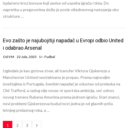
isplaćeno kroz bonuse koji zavise od uspeha igrača i tima. Do
napretka u pregovorima došlo je posle višednevnog natezanja oko
strukture …
Evo zašto je najubojitiji napadač u Evropi odbio United
i odabrao Arsenal
Od
VM
22 Jula, 2025
U :
Fudbal
Izgledalo je kao gotova stvar, ali transfer Viktora Gjokereza u
Manchester United neočekivano je propao. Prema najnovijim
izveštajima iz Portugala, švedski napadač je odustao od prelaska na
Old Trafford, a razlog nije novac ni sportska ambicija, već odnos
novog trenera Rubena Amorima prema jednom igraču. Stari znanci,
novi problemi Gjokerezova budućnost jedna je od glavnih priča
letnjeg prelaznog roka, a …
1
2
3