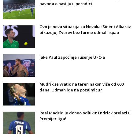
navoda o nasilju u porodici
Ovo je nova situacija za Novaka: Siner i Alkaraz
otkazuju, Zverev bez forme odmah ispao
Jake Paul započinje rušenje UFC-a
Mudrik se vratio na teren nakon više od 600
dana. Odmah ide na pozajmicu?
Real Madrid je doneo odluku: Endrick prelazi u
Premijer ligu!