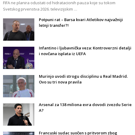
FIFA ne planira odustati od hidratacionih pauza koje su tokom
Svetskog prvenstva 2026. televizijskim …
Potpuni rat – Barsa kvari Atletikov najvažniji
letnji transfer?!
Infantino i ljubavnička veza: Kontroverzni detalji
i novčana isplata iz UEFA
Murinjo uvodi strogu disciplinu u Real Madrid.
Ovo su tri nova pravila
Arsenal za 138 miliona evra dovodi zvezdu Serie
A?
Francuski sudac suočen s pritvorom zbog