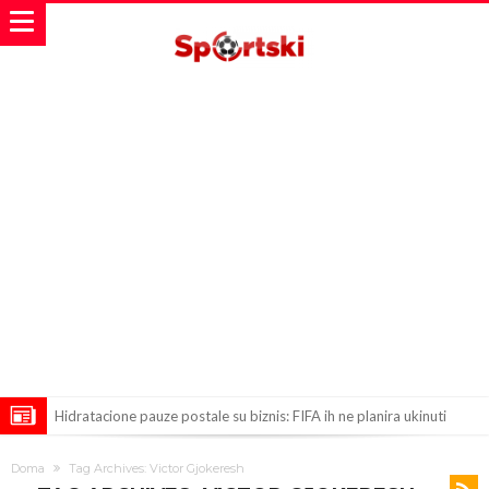
Hidratacione pauze postale su biznis: FIFA ih ne planira ukinuti
Potpuni rat – Barsa kvari Atletikov najvažniji letnji transfer?!
Doma
Tag Archives: Victor Gjokeresh