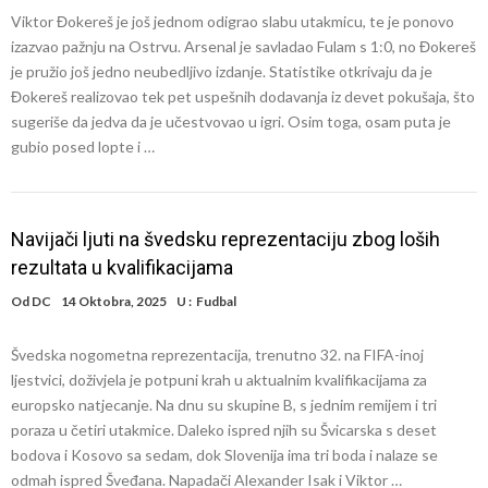
Viktor Đokereš je još jednom odigrao slabu utakmicu, te je ponovo
izazvao pažnju na Ostrvu. Arsenal je savladao Fulam s 1:0, no Đokereš
je pružio još jedno neubedljivo izdanje. Statistike otkrivaju da je
Đokereš realizovao tek pet uspešnih dodavanja iz devet pokušaja, što
sugeriše da jedva da je učestvovao u igri. Osim toga, osam puta je
gubio posed lopte i …
Navijači ljuti na švedsku reprezentaciju zbog loših
rezultata u kvalifikacijama
Od
DC
14 Oktobra, 2025
U :
Fudbal
Švedska nogometna reprezentacija, trenutno 32. na FIFA-inoj
ljestvici, doživjela je potpuni krah u aktualnim kvalifikacijama za
europsko natjecanje. Na dnu su skupine B, s jednim remijem i tri
poraza u četiri utakmice. Daleko ispred njih su Švicarska s deset
bodova i Kosovo sa sedam, dok Slovenija ima tri boda i nalaze se
odmah ispred Šveđana. Napadači Alexander Isak i Viktor …