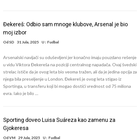
Đekereš: Odbio sam mnoge klubove, Arsenal je bio
moj izbor
Od
SD
31 Jula, 2025
U :
Fudbal
Arsenalski navijači su oduševljeni jer konačno imaju pouzdano rešenje
u vidu Viktora Đekereša na poziciji centralnog napadača. Ovaj švedski
strelac ističe da je ovog leta bio veoma tražen, ali da je jedina opcija za
njega bila preseljenje u London. Đekereš je ovog leta stigao iz
Sportinga, u transferu koji bi mogao dostići vrednost od 75 miliona
evra. Iako je bilo …
Sporting doveo Luisa Suáreza kao zamenu za
Gjokeresa
Od
VM
29 Jula, 2025
U :
Fudbal