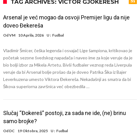
Infantino i ljubavnička veza: Kontroverzni detalji i novčana isplata iz
TAG ARCHIVES: VICTOR GJOKERESH
UEFA
Murinjo uvodi strogu disciplinu u Real Madrid. Ovo su tri nova
Arsenal je već mogao da osvoji Premijer ligu da nije
pravila
Arsenal za 138 miliona evra dovodi zvezdu Serie A?
doveo Đekereša
Francuski sudac suočen s pritvorom zbog navoda o nasilju u
Od
VM
10 Aprila, 2026
U :
Fudbal
porodici
Ovo je nova situacija za Novaka: Siner i Alkaraz otkazuju, Zverev bez
Vladimir Šmicer, češka legenda i osvajač Lige šampiona, kritikovao je
forme odmah ispao
Jake Paul započinje rušenje UFC-a
početak sezone švedskog napadača i naveo ime za koje veruje da je
Mudrik se vratio na teren nakon više od 600 dana. Odmah ide na
bio bolji izbor za Mikela Artetu. Bivši fudbaler veznog reda Liverpula
veruje da bi Arsenal bolje prošao da je doveo Patrika Šika iz Bajer
pozajmicu?
Real Madrid je doneo odluku: Endrick prelazi u Premijer ligu!
Leverkuzena umesto Viktora Đekereša. Nekadašnji as smatra da bi
Šikova superiorna završnica već obezbedila …
Slučaj “Đokereš” postoji, za sada ne ide, (ne) brinu
samo brojke?
Od
DC
19 Oktobra, 2025
U :
Fudbal