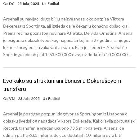
Od
DC
25 Jula, 2025
U :
Fudbal
Arsenali su navijači dugo bili u neizvesnosti oko potpisa Viktora
Đekereša iz Sportinga, ali izgleda da je čekanju konačno došao kraj.
Prema rečima poznatog novinara Atletika, Dejvida Ornstina, Arsenal
je osigurao dolazak švedskog napadača koji ima 27 godina, a njegovi
lekarski pregledi su zakazani za sutra. Plan je sledeći – Arsenal će
Sportingu odmah platiti 63.500.000 evra, uz dodatnih 10.000.000 …
Evo kako su strukturirani bonusi u Đokerešovom
transferu
Od
VM
23 Jula, 2025
U :
Fudbal
Arsenal je postigao potpuni dogovor sa Sportingom iz Lisabona o
dolasku švedskog napadača Viktora Đokereša. Kako javlja portugalski
Record, transfer je vredan ukupno 73,5 miliona evra, Arsenal će
odmah platiti 63,5 miliona, dok će dodatnih 10 miliona evra biti