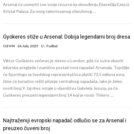
Arsenal će usmeriti sve svoje resurse ka dovođenju Eberečija Ezea iz
Kristal Palasa. Za ovog talentovanog ofanzivnog …
Gyökeres stiže u Arsenal: Dobija legendarni broj dresa
Od
VM
26 Jula, 2025
U :
Fudbal
Viktor Gyökeres večeras je sleteo u London, gde će sutra obaviti
lekarske preglede i zvanično postati novi napadač Arsenala. Topdžije
će Sportingu za švedskog reprezentativca platiti 73,5 miliona evra,
čime će konačno rešiti pitanje centralnog napadača. Iako je želeo
nositi broj 9, taj dres ostaje u vlasništvu Gabriela Jesusa, pa će
Gyökeres preuzeti legendarni broj 14 koji je nosio Thierry …
Najtraženiji evropski napadač odlučio se za Arsenal i
preuzeo čuveni broj