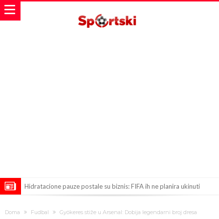
Hidratacione pauze postale su biznis: FIFA ih ne planira ukinuti
Potpuni rat – Barsa kvari Atletikov najvažniji letnji transfer?!
Doma
Fudbal
Gyökeres stiže u Arsenal: Dobija legendarni broj dresa