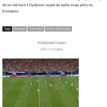
da se vidi hoće li Gyökeres uspeti da ispiše svoju priču na
Emiratesu.
Tags
Arsenal
Top Vesti
Victor Gjokeresh
POVEZANI ČLANCI
VIŠE U FUDBAL