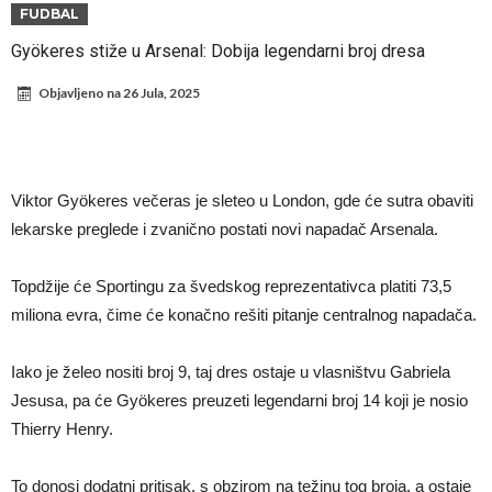
Infantino i ljubavnička veza: Kontroverzni detalji i novčana isplata iz
FUDBAL
UEFA
Murinjo uvodi strogu disciplinu u Real Madrid. Ovo su tri nova
Gyökeres stiže u Arsenal: Dobija legendarni broj dresa
pravila
Arsenal za 138 miliona evra dovodi zvezdu Serie A?
Objavljeno na
26 Jula, 2025
Francuski sudac suočen s pritvorom zbog navoda o nasilju u
porodici
Ovo je nova situacija za Novaka: Siner i Alkaraz otkazuju, Zverev bez
forme odmah ispao
Jake Paul započinje rušenje UFC-a
Viktor Gyökeres večeras je sleteo u London, gde će sutra obaviti
Mudrik se vratio na teren nakon više od 600 dana. Odmah ide na
lekarske preglede i zvanično postati novi napadač Arsenala.
pozajmicu?
Real Madrid je doneo odluku: Endrick prelazi u Premijer ligu!
Topdžije će Sportingu za švedskog reprezentativca platiti 73,5
miliona evra, čime će konačno rešiti pitanje centralnog napadača.
Iako je želeo nositi broj 9, taj dres ostaje u vlasništvu Gabriela
Jesusa, pa će Gyökeres preuzeti legendarni broj 14 koji je nosio
Thierry Henry.
To donosi dodatni pritisak, s obzirom na težinu tog broja, a ostaje