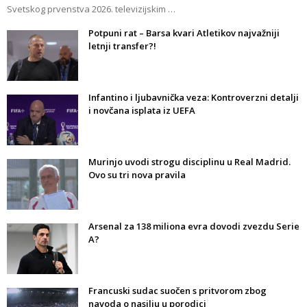
Svetskog prvenstva 2026. televizijskim …
Potpuni rat – Barsa kvari Atletikov najvažniji
letnji transfer?!
Infantino i ljubavnička veza: Kontroverzni detalji
i novčana isplata iz UEFA
Murinjo uvodi strogu disciplinu u Real Madrid.
Ovo su tri nova pravila
Arsenal za 138 miliona evra dovodi zvezdu Serie
A?
Francuski sudac suočen s pritvorom zbog
navoda o nasilju u porodici