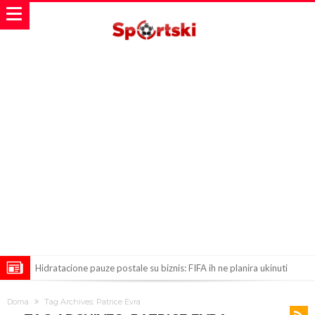
Hidratacione pauze postale su biznis: FIFA ih ne planira ukinuti
Potpuni rat – Barsa kvari Atletikov najvažniji letnji transfer?!
Doma
Tag Archives: Patrice Evra