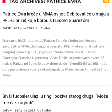
Infantino i ljubavnička veza: Kontroverzni detalji i novčana isplata iz
TAG ARCHIVES: PATRICE EVRA
UEFA
Murinjo uvodi strogu disciplinu u Real Madrid. Ovo su tri nova
Patrice Evra kreće u MMA svijet: Debitovat će u maju u
pravila
Arsenal za 138 miliona evra dovodi zvezdu Serie A?
PFL-u, priželjkuje borbu s Luisom Suarezom
Francuski sudac suočen s pritvorom zbog navoda o nasilju u
Od
SD
26 Aprila, 2025
U :
Fudbal
porodici
Ovo je nova situacija za Novaka: Siner i Alkaraz otkazuju, Zverev bez
Francuski bivši nogometaš Patrice Evra će sljedećeg mjeseca
forme odmah ispao
Jake Paul započinje rušenje UFC-a
zakoračiti u MMA, debitujući u poznatoj PFL (Professional Fighters
Mudrik se vratio na teren nakon više od 600 dana. Odmah ide na
League) promociji. PFL, gdje su poznata imena poput Justina
Gaethjea, Francisa Ngannoua i Ante Delije, organizovaće event 23.
pozajmicu?
Real Madrid je doneo odluku: Endrick prelazi u Premijer ligu!
maja u Parizu, pri čemu je potvrđeno da će 43-godišnji Evra biti među
borcima. Zvijezda koja je nekada igrala za Manchester United će imati
svoju …
Bivši fudbaler ulazi u ring i poziva starog druga: “Može
me čak i ugristi”.
Od
VM
26 Aprila, 2025
U :
Fudbal