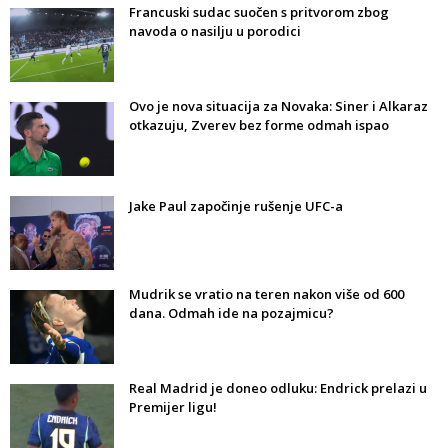
Francuski sudac suočen s pritvorom zbog
navoda o nasilju u porodici
Ovo je nova situacija za Novaka: Siner i Alkaraz
otkazuju, Zverev bez forme odmah ispao
Jake Paul započinje rušenje UFC-a
Mudrik se vratio na teren nakon više od 600
dana. Odmah ide na pozajmicu?
Real Madrid je doneo odluku: Endrick prelazi u
Premijer ligu!