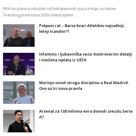
FIFA ne planira odustati od hidratacionih pauza koje su tokom
Svetskog prvenstva 2026. televizijskim …
Potpuni rat – Barsa kvari Atletikov najvažniji
letnji transfer?!
Infantino i ljubavnička veza: Kontroverzni detalji
i novčana isplata iz UEFA
Murinjo uvodi strogu disciplinu u Real Madrid.
Ovo su tri nova pravila
Arsenal za 138 miliona evra dovodi zvezdu Serie
A?