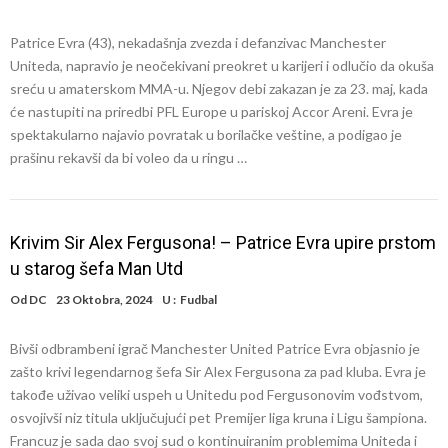
Patrice Evra (43), nekadašnja zvezda i defanzivac Manchester
Uniteda, napravio je neočekivani preokret u karijeri i odlučio da okuša
sreću u amaterskom MMA-u. Njegov debi zakazan je za 23. maj, kada
će nastupiti na priredbi PFL Europe u pariskoj Accor Areni. Evra je
spektakularno najavio povratak u borilačke veštine, a podigao je
prašinu rekavši da bi voleo da u ringu …
Krivim Sir Alex Fergusona! – Patrice Evra upire prstom
u starog šefa Man Utd
Od
DC
23 Oktobra, 2024
U :
Fudbal
Bivši odbrambeni igrač Manchester United Patrice Evra objasnio je
zašto krivi legendarnog šefa Sir Alex Fergusona za pad kluba. Evra je
takođe uživao veliki uspeh u Unitedu pod Fergusonovim vođstvom,
osvojivši niz titula uključujući pet Premijer liga kruna i Ligu šampiona.
Francuz je sada dao svoj sud o kontinuiranim problemima Uniteda i