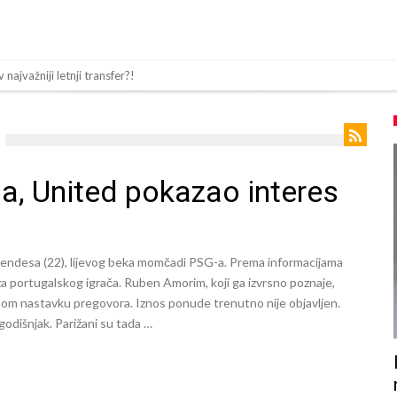
najvažniji letnji transfer?!
overzni detalji i novčana isplata iz UEFA
Real Madrid. Ovo su tri nova pravila
di zvezdu Serie A?
a, United pokazao interes
om zbog navoda o nasilju u porodici
Siner i Alkaraz otkazuju, Zverev bez forme odmah ispao
a
ndesa (22), lijevog beka momčadi PSG-a. Prema informacijama
 portugalskog igrača. Ruben Amorim, koji ga izvrsno poznaje,
više od 600 dana. Odmah ide na pozajmicu?
nom nastavku pregovora. Iznos ponude trenutno nije objavljen.
ck prelazi u Premijer ligu!
odišnjak. Parižani su tada …
tikom