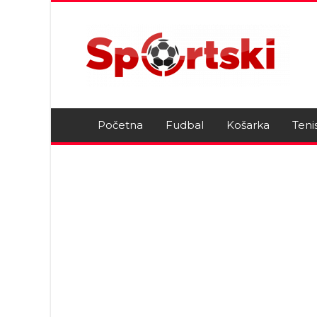
Početna
Fudbal
Košarka
Teni