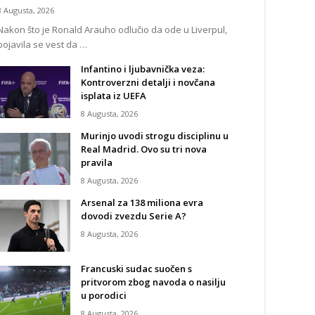
8 Augusta, 2026
Nakon što je Ronald Arauho odlučio da ode u Liverpul,
pojavila se vest da …
Infantino i ljubavnička veza:
Kontroverzni detalji i novčana
isplata iz UEFA
8 Augusta, 2026
Murinjo uvodi strogu disciplinu u
Real Madrid. Ovo su tri nova
pravila
8 Augusta, 2026
Arsenal za 138 miliona evra
dovodi zvezdu Serie A?
8 Augusta, 2026
Francuski sudac suočen s
pritvorom zbog navoda o nasilju
u porodici
8 Augusta, 2026