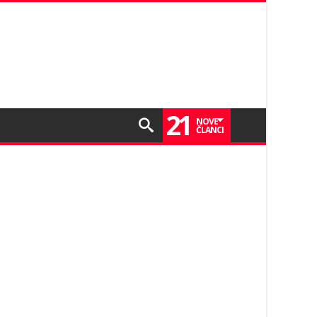
21
NOVE
ČLANCI