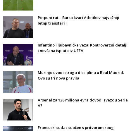
Potpuni rat – Barsa kvari Atletikov najvažniji
letnji transfer?!
Infantino i ljubavnička veza: Kontroverzni detalji
i novčana isplata iz UEFA
Murinjo uvodi strogu disciplinu u Real Madrid.
Ovo su tri nova pravila
Arsenal za 138 miliona evra dovodi zvezdu Serie
A?
Francuski sudac suočen s pritvorom zbog