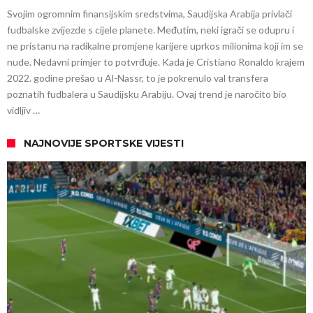
Svojim ogromnim finansijskim sredstvima, Saudijska Arabija privlači
fudbalske zvijezde s cijele planete. Međutim, neki igrači se odupru i
ne pristanu na radikalne promjene karijere uprkos milionima koji im se
nude. Nedavni primjer to potvrđuje. Kada je Cristiano Ronaldo krajem
2022. godine prešao u Al-Nassr, to je pokrenulo val transfera
poznatih fudbalera u Saudijsku Arabiju. Ovaj trend je naročito bio
vidljiv …
NAJNOVIJE SPORTSKE VIJESTI