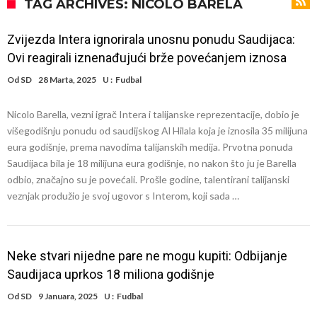
ne mogu da veruju šta priča
Milan smanjuje sastav
TAG ARCHIVES: NICOLO BARELA
Hidratacione pauze postale su biznis: FIFA ih ne planira ukinuti
Zvijezda Intera ignorirala unosnu ponudu Saudijaca:
Potpuni rat – Barsa kvari Atletikov najvažniji letnji transfer?!
Ovi reagirali iznenađujući brže povećanjem iznosa
Infantino i ljubavnička veza: Kontroverzni detalji i novčana isplata iz
Od
SD
28 Marta, 2025
U :
Fudbal
UEFA
Murinjo uvodi strogu disciplinu u Real Madrid. Ovo su tri nova
Nicolo Barella, vezni igrač Intera i talijanske reprezentacije, dobio je
pravila
Arsenal za 138 miliona evra dovodi zvezdu Serie A?
višegodišnju ponudu od saudijskog Al Hilala koja je iznosila 35 milijuna
Francuski sudac suočen s pritvorom zbog navoda o nasilju u
eura godišnje, prema navodima talijanskih medija. Prvotna ponuda
Saudijaca bila je 18 milijuna eura godišnje, no nakon što ju je Barella
porodici
Ovo je nova situacija za Novaka: Siner i Alkaraz otkazuju, Zverev bez
odbio, značajno su je povećali. Prošle godine, talentirani talijanski
forme odmah ispao
veznjak produžio je svoj ugovor s Interom, koji sada …
Neke stvari nijedne pare ne mogu kupiti: Odbijanje
Saudijaca uprkos 18 miliona godišnje
Od
SD
9 Januara, 2025
U :
Fudbal