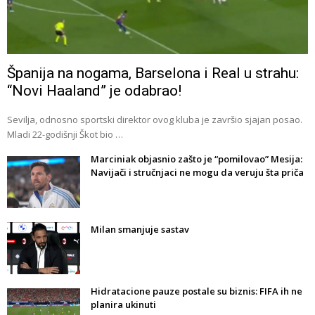
Španija na nogama, Barselona i Real u strahu:
“Novi Haaland” je odabrao!
Sevilja, odnosno sportski direktor ovog kluba je završio sjajan posao.
Mladi 22-godišnji Škot bio …
Marciniak objasnio zašto je “pomilovao” Mesija:
Navijači i stručnjaci ne mogu da veruju šta priča
Milan smanjuje sastav
Hidratacione pauze postale su biznis: FIFA ih ne
planira ukinuti