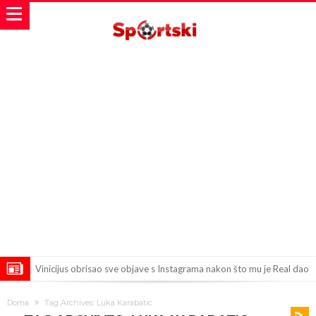
Vinicijus obrisao sve objave s Instagrama nakon što mu je Real dao
ponudu
Osimen želi u Atletiko: Šta mislite o ovoj zameni?
Doma
Tag Archives: Luka Karabatic