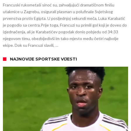
Francuski rukometaši sinoć su, zahvaljujući dramatičnom finišu
utakmice u Zagrebu, osigurali plasman u polufinale Svjetskog
prvenstva protiv Egipta. U posljednjoj sekundi meča, Luka Karabatić
je pogodio sa centra.Prije toga, Francuzi su primili gol koji je doveo do
izjednačenja, ali je Karabatićev pogodak donio pobjedu od 34:33
njegovom timu, obezbijedivši im tako mjesto među četiri najbolje
ekipe. Dok su Francuzi slavili, …
NAJNOVIJE SPORTSKE VIJESTI