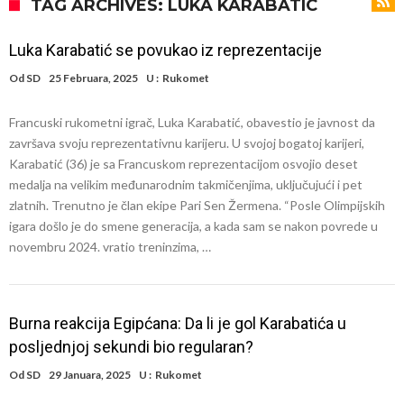
Salahov transfer u Tursku: Otkrivena specijalna klauzula
TAG ARCHIVES: LUKA KARABATIC
Predsednik velikana potvrdio pregovore sa Dušanom Vlahovićem
Luka Karabatić se povukao iz reprezentacije
Ronaldo pokazao fotografije iz garaže. “Moje igračke”
Od
SD
25 Februara, 2025
U :
Rukomet
Španci uvode nova pravila ove sezone
Francuski rukometni igrač, Luka Karabatić, obavestio je javnost da
Ostvariće se velika želja Dijega Simeonea? Atletiko kreće po
završava svoju reprezentativnu karijeru. U svojoj bogatoj karijeri,
argentinsku zvezdu
Nejmar je potpuno izgubio živce nakon pobede (Video)
Karabatić (36) je sa Francuskom reprezentacijom osvojio deset
medalja na velikim međunarodnim takmičenjima, uključujući i pet
Dok Real čeka na Vinisijusa, Perez zaključio najskuplji transfer svih
zlatnih. Trenutno je član ekipe Pari Sen Žermena. “Posle Olimpijskih
vremena!
Novi transferi: Levi bek iz Španije i golman iz Portugala za moćni
igara došlo je do smene generacija, a kada sam se nakon povrede u
novembru 2024. vratio treninzima, …
Čelsi?!
Burna reakcija Egipćana: Da li je gol Karabatića u
posljednjoj sekundi bio regularan?
Od
SD
29 Januara, 2025
U :
Rukomet