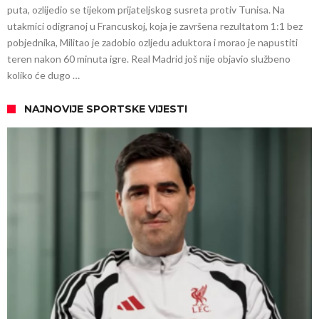
puta, ozlijedio se tijekom prijateljskog susreta protiv Tunisa. Na
utakmici odigranoj u Francuskoj, koja je završena rezultatom 1:1 bez
pobjednika, Militao je zadobio ozljedu aduktora i morao je napustiti
teren nakon 60 minuta igre. Real Madrid još nije objavio službeno
koliko će dugo …
NAJNOVIJE SPORTSKE VIJESTI