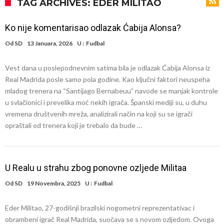
Direktor FIA o drami Formule 1: “Ne možemo da idemo toliko
TAG ARCHIVES: EDER MILITAO
daleko”
Prva ponuda za Leaa – odbijena!
Ko nije komentarisao odlazak Ćabija Alonsa?
Zašto je nepoznati italijanski petoligaš dobio čudesan stadion od 62
Od
SD
13 Januara, 2026
U :
Fudbal
miliona evra?
Veliki udarac za Barselonu: Junak finala Svetskog prvenstva želi da
Vest dana u poslepodnevnim satima bila je odlazak Ćabija Alonsa iz
ode
Deco nije samo zbog Hulijana Alvareza bio u Madridu, Barselona
Real Madrida posle samo pola godine. Kao ključni faktori neuspeha
sprema “krađu stoleća”?
Potresne scene na poslednjem ispraćaju UFC borca! Ogromna
mladog trenera na “Santijago Bernabeuu” navode se manjak kontrole
u svlačionici i prevelika moć nekih igrača. Španski mediji su, u duhu
povorka, dirljiva muzika i aplauz koji izazivaju suze
GROM USMRTIO FUDBALERA: Tragičan događaj na tajlandskom
vremena društvenih mreža, analizirali način na koji su se igrači
turniru! Povređeno još 12 igrača!
Kapiten slavnog kluba pretučen nasmrt pred svojim domom, cela
opraštali od trenera koji je trebalo da bude …
država traži pravdu
U Realu u strahu zbog ponovne ozljede Militaa
Od
SD
19 Novembra, 2025
U :
Fudbal
Eder Militao, 27-godišnji brazilski nogometni reprezentativac i
obrambeni igrač Real Madrida, suočava se s novom ozljedom. Ovoga