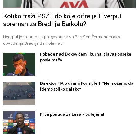
Koliko traži PSŽ i do koje cifre je Liverpul
spreman za Bredlija Barkolu?
Liverpul je trenutno u pregovorima sa Pari Sen Žermenom oko
dovođenja Bredlija Barkole na …
Pobede nad Đokovićem i burna izjava Fonseke
posle meča
Direktor FIA o drami Formule 1: “Ne možemo da
idemo toliko daleko”
Prva ponuda za Leaa – odbijena!