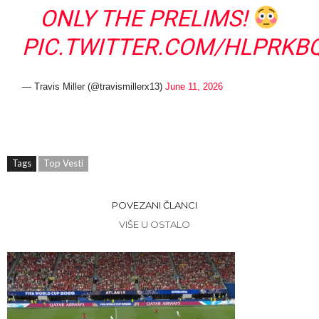
ONLY THE PRELIMS!
PIC.TWITTER.COM/HLPRKB
— Travis Miller (@travismillerx13)
June 11, 2026
Tags
Top Vesti
POVEZANI ČLANCI
VIŠE U OSTALO