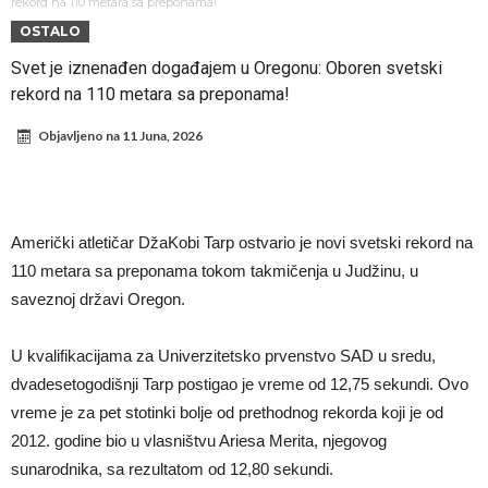
Infantino i ljubavnička veza: Kontroverzni detalji i novčana isplata iz
rekord na 110 metara sa preponama!
OSTALO
UEFA
Murinjo uvodi strogu disciplinu u Real Madrid. Ovo su tri nova
Svet je iznenađen događajem u Oregonu: Oboren svetski
pravila
Arsenal za 138 miliona evra dovodi zvezdu Serie A?
rekord na 110 metara sa preponama!
Francuski sudac suočen s pritvorom zbog navoda o nasilju u
Objavljeno na
11 Juna, 2026
porodici
Ovo je nova situacija za Novaka: Siner i Alkaraz otkazuju, Zverev bez
forme odmah ispao
Jake Paul započinje rušenje UFC-a
Mudrik se vratio na teren nakon više od 600 dana. Odmah ide na
Američki atletičar DžaKobi Tarp ostvario je novi svetski rekord na
pozajmicu?
Real Madrid je doneo odluku: Endrick prelazi u Premijer ligu!
110 metara sa preponama tokom takmičenja u Judžinu, u
saveznoj državi Oregon.
U kvalifikacijama za Univerzitetsko prvenstvo SAD u sredu,
dvadesetogodišnji Tarp postigao je vreme od 12,75 sekundi. Ovo
vreme je za pet stotinki bolje od prethodnog rekorda koji je od
2012. godine bio u vlasništvu Ariesa Merita, njegovog
sunarodnika, sa rezultatom od 12,80 sekundi.