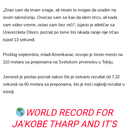
„Znao sam da imam snage, ali nisam to mogao da uradim na
ovom takmičenju. Osećao sam se kao da idem brzo, ali kada
sam video vreme, ostao sam bez reči“, izjavio je atletičar sa
Univerziteta Oborn, poznat po tome što nikada ranije nije trčao
ispod 13 sekundi.
Prošlog septembra, mladi Amerikanac osvojio je šesto mesto na
110 metara sa preponama na Svetskom prvenstvu u Tokiju.
Javnosti je postao poznat nakon što je ostvario rezultat od 7,32
sekundi na 60 metara sa preponama, što je treći najbolji rezultat u
istoriji.
WORLD RECORD FOR
JA'KOBE THARP AND IT'S