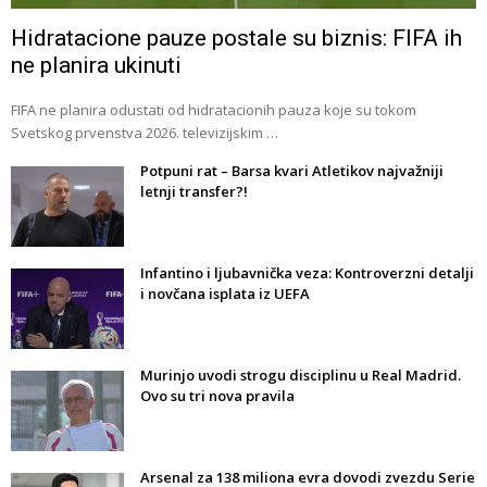
Hidratacione pauze postale su biznis: FIFA ih
ne planira ukinuti
FIFA ne planira odustati od hidratacionih pauza koje su tokom
Svetskog prvenstva 2026. televizijskim …
Potpuni rat – Barsa kvari Atletikov najvažniji
letnji transfer?!
Infantino i ljubavnička veza: Kontroverzni detalji
i novčana isplata iz UEFA
Murinjo uvodi strogu disciplinu u Real Madrid.
Ovo su tri nova pravila
Arsenal za 138 miliona evra dovodi zvezdu Serie