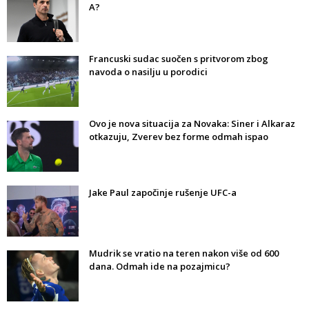
A?
Francuski sudac suočen s pritvorom zbog
navoda o nasilju u porodici
Ovo je nova situacija za Novaka: Siner i Alkaraz
otkazuju, Zverev bez forme odmah ispao
Jake Paul započinje rušenje UFC-a
Mudrik se vratio na teren nakon više od 600
dana. Odmah ide na pozajmicu?