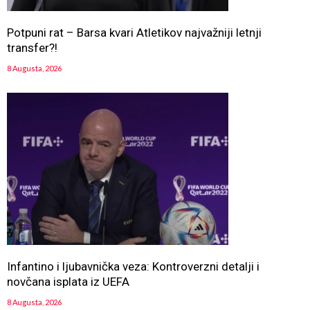
Potpuni rat – Barsa kvari Atletikov najvažniji letnji
transfer?!
8 Augusta, 2026
Infantino i ljubavnička veza: Kontroverzni detalji i
novčana isplata iz UEFA
8 Augusta, 2026