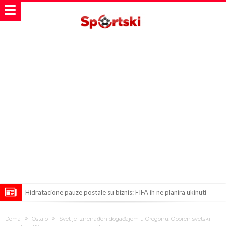
Hidratacione pauze postale su biznis: FIFA ih ne planira ukinuti
Potpuni rat – Barsa kvari Atletikov najvažniji letnji transfer?!
Doma
Ostalo
Svet je iznenađen događajem u Oregonu: Oboren svetski