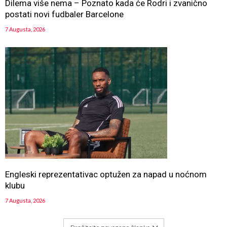
Dilema više nema – Poznato kada će Rodri i zvanično
postati novi fudbaler Barcelone
7 Augusta, 2026
Engleski reprezentativac optužen za napad u noćnom
klubu
7 Augusta, 2026