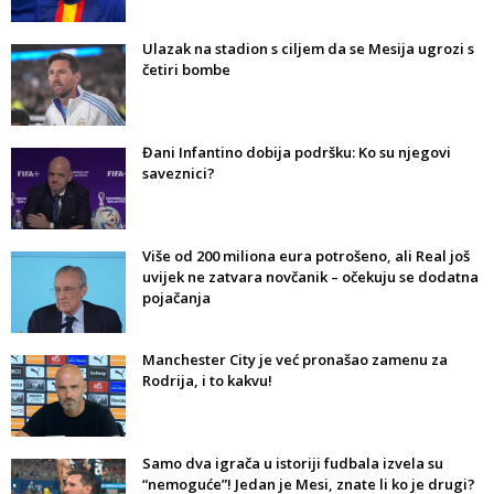
Ulazak na stadion s ciljem da se Mesija ugrozi s
četiri bombe
Đani Infantino dobija podršku: Ko su njegovi
saveznici?
Više od 200 miliona eura potrošeno, ali Real još
uvijek ne zatvara novčanik – očekuju se dodatna
pojačanja
Manchester City je već pronašao zamenu za
Rodrija, i to kakvu!
Samo dva igrača u istoriji fudbala izvela su
“nemoguće”! Jedan je Mesi, znate li ko je drugi?