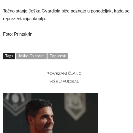
Tačno stanje Joška Gvardiola biće poznato u ponedeljak, kada se
reprezentacija okuplja.
Foto: Printskrin
Tags
Joško Gvardiol
Top Vesti
POVEZANI ČLANCI
VIŠE U FUDBAL