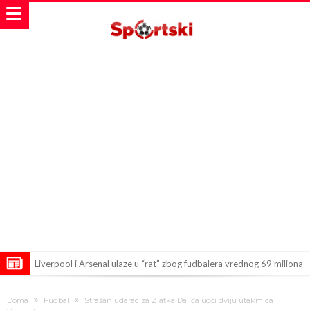
Liverpool i Arsenal ulaze u “rat” zbog fudbalera vrednog 69 miliona
evra!
Dilema više nema – Poznato kada će Rodri i zvanično postati novi
Doma
Fudbal
Strašan udarac za Zlatka Dalića uoči dviju utakmica