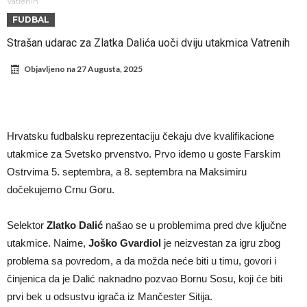
fudbaler Barcelone
Engleski reprezentativac optužen za napad u noćnom klubu
Vatrenih
FUDBAL
Suđenje o smrti Maradone: Noge su mu bile natečene, nije se hteo
Strašan udarac za Zlatka Dalića uoči dviju utakmica Vatrenih
oprati
Ko je pomogao Rodriju da odabere Barselonu?
Objavljeno na
27 Augusta, 2025
Ulazak na stadion s ciljem da se Mesija ugrozi s četiri bombe
Đani Infantino dobija podršku: Ko su njegovi saveznici?
Više od 200 miliona eura potrošeno, ali Real još uvijek ne zatvara
Hrvatsku fudbalsku reprezentaciju čekaju dve kvalifikacione
novčanik – očekuju se dodatna pojačanja
Manchester City je već pronašao zamenu za Rodrija, i to kakvu!
utakmice za Svetsko prvenstvo. Prvo idemo u goste Farskim
Samo dva igrača u istoriji fudbala izvela su “nemoguće”! Jedan je
Ostrvima 5. septembra, a 8. septembra na Maksimiru
Mesi, znate li ko je drugi?
dočekujemo Crnu Goru.
Selektor
Zlatko Dalić
našao se u problemima pred dve ključne
utakmice. Naime,
Joško Gvardiol
je neizvestan za igru zbog
problema sa povredom, a da možda neće biti u timu, govori i
činjenica da je Dalić naknadno pozvao Bornu Sosu, koji će biti
prvi bek u odsustvu igrača iz Mančester Sitija.