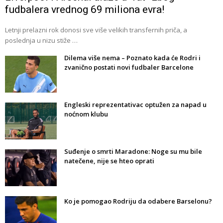
fudbalera vrednog 69 miliona evra!
Letnji prelazni rok donosi sve više velikih transfernih priča, a
poslednja u nizu stiže …
Dilema više nema – Poznato kada će Rodri i
zvanično postati novi fudbaler Barcelone
Engleski reprezentativac optužen za napad u
noćnom klubu
Suđenje o smrti Maradone: Noge su mu bile
natečene, nije se hteo oprati
Ko je pomogao Rodriju da odabere Barselonu?