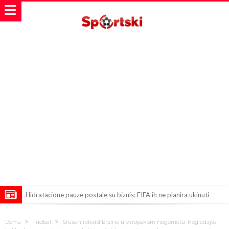
Hidratacione pauze postale su biznis: FIFA ih ne planira ukinuti
Potpuni rat – Barsa kvari Atletikov najvažniji letnji transfer?!
Doma
Fudbal
Srušen rekord brzine u evropskom nogometu: Pogledajte