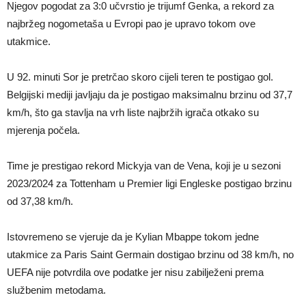
Njegov pogodat za 3:0 učvrstio je trijumf Genka, a rekord za
najbržeg nogometaša u Evropi pao je upravo tokom ove
utakmice.
U 92. minuti Sor je pretrčao skoro cijeli teren te postigao gol.
Belgijski mediji javljaju da je postigao maksimalnu brzinu od 37,7
km/h, što ga stavlja na vrh liste najbržih igrača otkako su
mjerenja počela.
Time je prestigao rekord Mickyja van de Vena, koji je u sezoni
2023/2024 za Tottenham u Premier ligi Engleske postigao brzinu
od 37,38 km/h.
Istovremeno se vjeruje da je Kylian Mbappe tokom jedne
utakmice za Paris Saint Germain dostigao brzinu od 38 km/h, no
UEFA nije potvrdila ove podatke jer nisu zabilježeni prema
službenim metodama.