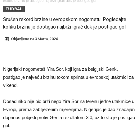
Infantino i ljubavnička veza: Kontroverzni detalji i novčana isplata iz
koliku brzinu je dostigao najbrži igrač dok je postigao gol
FUDBAL
UEFA
Murinjo uvodi strogu disciplinu u Real Madrid. Ovo su tri nova
Srušen rekord brzine u evropskom nogometu: Pogledajte
pravila
Arsenal za 138 miliona evra dovodi zvezdu Serie A?
koliku brzinu je dostigao najbrži igrač dok je postigao gol
Francuski sudac suočen s pritvorom zbog navoda o nasilju u
Objavljeno na
3 Marta, 2026
porodici
Ovo je nova situacija za Novaka: Siner i Alkaraz otkazuju, Zverev bez
forme odmah ispao
Jake Paul započinje rušenje UFC-a
Mudrik se vratio na teren nakon više od 600 dana. Odmah ide na
Nigerijski nogometaš Yira Sor, koji igra za belgijski Genk,
pozajmicu?
Real Madrid je doneo odluku: Endrick prelazi u Premijer ligu!
postigao je najveću brzinu tokom sprinta u evropskoj utakmici za
vikend.
Dosad niko nije bio brži nego Yira Sor na terenu jedne utakmice u
Evropi, prema zabilježenim mjerenjima. Nigerijac je dao značajan
doprinos pobjedi protiv Genta rezultatom 3:0, uz to što je postigao
gol.