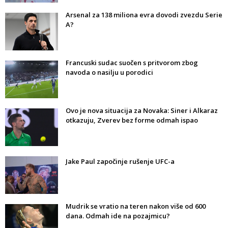
Arsenal za 138 miliona evra dovodi zvezdu Serie
A?
Francuski sudac suočen s pritvorom zbog
navoda o nasilju u porodici
Ovo je nova situacija za Novaka: Siner i Alkaraz
otkazuju, Zverev bez forme odmah ispao
Jake Paul započinje rušenje UFC-a
Mudrik se vratio na teren nakon više od 600
dana. Odmah ide na pozajmicu?