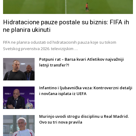
Hidratacione pauze postale su biznis: FIFA ih
ne planira ukinuti
FIFA ne planira odustati od hidratacionih pauza koje su tokom
Svetskog prvenstva 2026. televizijskim …
Potpuni rat – Barsa kvari Atletikov najvažniji
letnji transfer?!
Infantino i ljubavnička veza: Kontroverzni detalji
i novčana isplata iz UEFA
Murinjo uvodi strogu disciplinu u Real Madrid.
Ovo su tri nova pravila