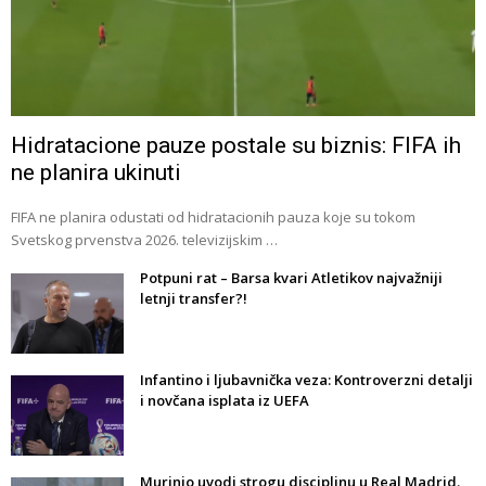
Hidratacione pauze postale su biznis: FIFA ih
ne planira ukinuti
FIFA ne planira odustati od hidratacionih pauza koje su tokom
Svetskog prvenstva 2026. televizijskim …
Potpuni rat – Barsa kvari Atletikov najvažniji
letnji transfer?!
Infantino i ljubavnička veza: Kontroverzni detalji
i novčana isplata iz UEFA
Murinjo uvodi strogu disciplinu u Real Madrid.