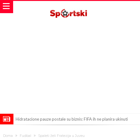
Hidratacione pauze postale su biznis: FIFA ih ne planira ukinuti
Potpuni rat – Barsa kvari Atletikov najvažniji letnji transfer?!
Doma
Fudbal
Spaleti želi Fratezija u Juveu