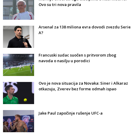
Ovo su tri nova pravila
Arsenal za 138 miliona evra dovodi zvezdu Serie
A?
Francuski sudac suočen s pritvorom zbog
navoda o nasilju u porodici
Ovo je nova situacija za Novaka: Siner i Alkaraz
otkazuju, Zverev bez forme odmah ispao
Jake Paul započinje rušenje UFC-a