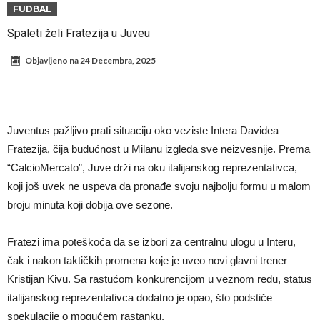
Infantino i ljubavnička veza: Kontroverzni detalji i novčana isplata iz
FUDBAL
UEFA
Murinjo uvodi strogu disciplinu u Real Madrid. Ovo su tri nova
Spaleti želi Fratezija u Juveu
pravila
Arsenal za 138 miliona evra dovodi zvezdu Serie A?
Objavljeno na
24 Decembra, 2025
Francuski sudac suočen s pritvorom zbog navoda o nasilju u
porodici
Ovo je nova situacija za Novaka: Siner i Alkaraz otkazuju, Zverev bez
forme odmah ispao
Jake Paul započinje rušenje UFC-a
Juventus pažljivo prati situaciju oko veziste Intera Davidea
Mudrik se vratio na teren nakon više od 600 dana. Odmah ide na
Fratezija, čija budućnost u Milanu izgleda sve neizvesnije. Prema
“CalcioMercato”, Juve drži na oku italijanskog reprezentativca,
pozajmicu?
Real Madrid je doneo odluku: Endrick prelazi u Premijer ligu!
koji još uvek ne uspeva da pronađe svoju najbolju formu u malom
broju minuta koji dobija ove sezone.
Fratezi ima poteškoća da se izbori za centralnu ulogu u Interu,
čak i nakon taktičkih promena koje je uveo novi glavni trener
Kristijan Kivu. Sa rastućom konkurencijom u veznom redu, status
italijanskog reprezentativca dodatno je opao, što podstiče
spekulacije o mogućem rastanku.