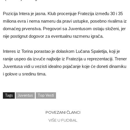
Pozicija Intera je jasna. Klub procenjuje Fratezija između 30 i 35
miliona evra i nema nameru da pravi ustupke, posebno rivalima iz
domaćeg prvenstva. Pregovori sa Juventusom ostaju složeni, jer
nije postignut dogovor za eventualnu razmenu igrača.
Interes iz Torina porastao je dolaskom Lučana Spaletija, koji je
ranije uspeo da izvuče najbolje iz Fratezija u reprezentaciji. Trener
Juventusa vidi u vezisti idealno pojačanje koje će doneti dinamiku
i golove u sredinu tima.
Tags
Juventus
Top Vesti
POVEZANI ČLANCI
VIŠE U FUDBAL