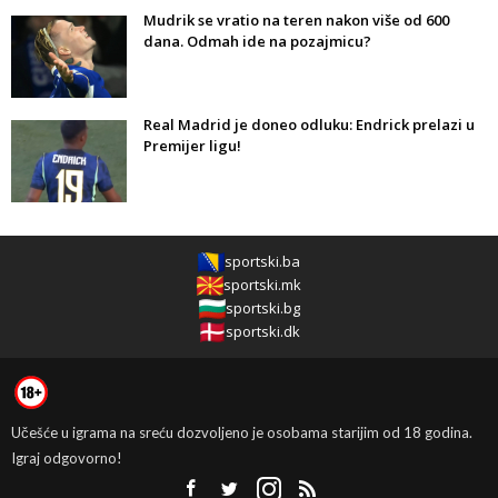
Mudrik se vratio na teren nakon više od 600
dana. Odmah ide na pozajmicu?
Real Madrid je doneo odluku: Endrick prelazi u
Premijer ligu!
sportski.ba
sportski.mk
sportski.bg
sportski.dk
Učešće u igrama na sreću dozvoljeno je osobama starijim od 18 godina.
Igraj odgovorno!