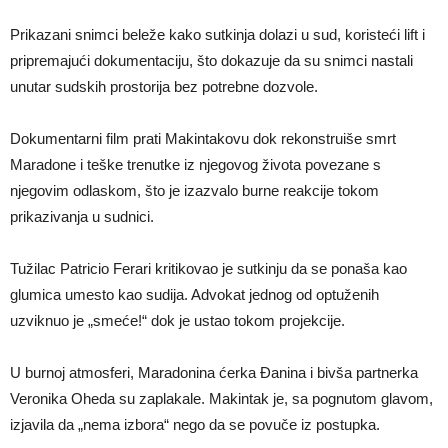
Prikazani snimci beleže kako sutkinja dolazi u sud, koristeći lift i
pripremajući dokumentaciju, što dokazuje da su snimci nastali
unutar sudskih prostorija bez potrebne dozvole.
Dokumentarni film prati Makintakovu dok rekonstruiše smrt
Maradone i teške trenutke iz njegovog života povezane s
njegovim odlaskom, što je izazvalo burne reakcije tokom
prikazivanja u sudnici.
Tužilac Patricio Ferari kritikovao je sutkinju da se ponaša kao
glumica umesto kao sudija. Advokat jednog od optuženih
uzviknuo je „smeće!“ dok je ustao tokom projekcije.
U burnoj atmosferi, Maradonina ćerka Đanina i bivša partnerka
Veronika Oheda su zaplakale. Makintak je, sa pognutom glavom,
izjavila da „nema izbora“ nego da se povuče iz postupka.