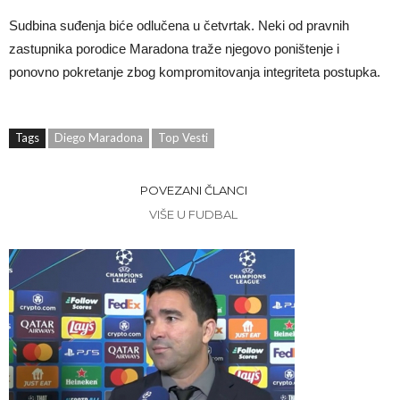
Sudbina suđenja biće odlučena u četvrtak. Neki od pravnih
zastupnika porodice Maradona traže njegovo poništenje i
ponovno pokretanje zbog kompromitovanja integriteta postupka.
Tags
Diego Maradona
Top Vesti
POVEZANI ČLANCI
VIŠE U FUDBAL