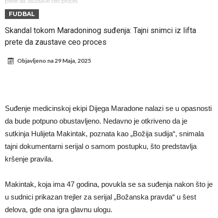
otpremnine.
Trabzonspor ne staje: Dogovoren je napadač, igrao je sa Salahom u
prete da zaustave ceo proces
FUDBAL
Liverpulu
Šok na treningu Barcelone! Igrač u suzama napustio teren zbog
Skandal tokom Maradoninog suđenja: Tajni snimci iz lifta
povrede
Posao od 150 miliona evra! Igrač je pristao, a sada je Liverpul
prete da zaustave ceo proces
krenuo na sve ili ništa
Spalletti otkrio problem u timu Juventusa i odmah preduzeo akciju!
Objavljeno na
29 Maja, 2025
Konačna odluka Harryja Kanea: Ostaje u Bayernu
POTRES U SVETU SPORTA! Nezadovoljstvo fudbalskih lidera zbog
poteza Đanija Infantina
Od uspona do pada: “Trebalo je da ostanem kod roditelja”
Suđenje medicinskoj ekipi Dijega Maradone nalazi se u opasnosti
Ferguson: Mourinho je bio suđen za moju zamjenu, ali je plakao kada
da bude potpuno obustavljeno. Nedavno je otkriveno da je
me nazvao
sutkinja Hulijeta Makintak, poznata kao „Božija sudija“, snimala
tajni dokumentarni serijal o samom postupku, što predstavlja
kršenje pravila.
Makintak, koja ima 47 godina, povukla se sa suđenja nakon što je
u sudnici prikazan trejler za serijal „Božanska pravda“ u šest
delova, gde ona igra glavnu ulogu.