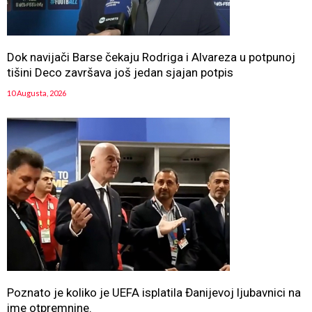
Dok navijači Barse čekaju Rodriga i Alvareza u potpunoj
tišini Deco završava još jedan sjajan potpis
10 Augusta, 2026
Poznato je koliko je UEFA isplatila Đanijevoj ljubavnici na
ime otpremnine.