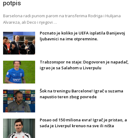
potpis
Barselona radi punom parom na transferima Rodriga i Hulijana
Alvareza, ali Deco i njegovi …
Poznato je koliko je UEFA isplatila Đanijevoj
ljubavnici na ime otpremnine.
Trabzonspor ne staje: Dogovoren je napadač,
igrao je sa Salahom u Liverpulu
Šok na treningu Barcelone! Igrač u suzama
napustio teren zbog povrede
Posao od 150 miliona evra! Igrač je pristao, a
sada je Liverpul krenuo na sve ili ništa