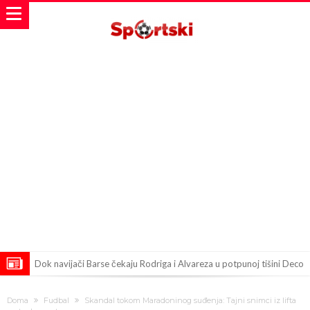
Dok navijači Barse čekaju Rodriga i Alvareza u potpunoj tišini Deco
završava još jedan sjajan potpis
Poznato je koliko je UEFA isplatila Đanijevoj ljubavnici na ime
Doma
Fudbal
Skandal tokom Maradoninog suđenja: Tajni snimci iz lifta