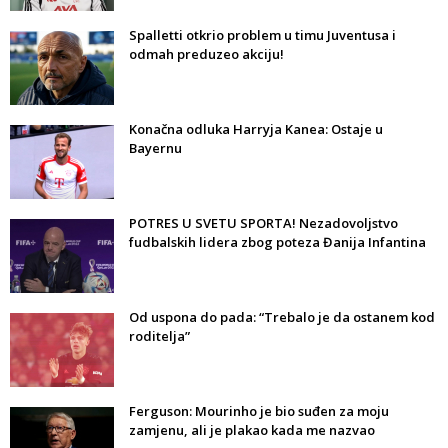
Spalletti otkrio problem u timu Juventusa i
odmah preduzeo akciju!
Konačna odluka Harryja Kanea: Ostaje u
Bayernu
POTRES U SVETU SPORTA! Nezadovoljstvo
fudbalskih lidera zbog poteza Đanija Infantina
Od uspona do pada: “Trebalo je da ostanem kod
roditelja”
Ferguson: Mourinho je bio suđen za moju
zamjenu, ali je plakao kada me nazvao